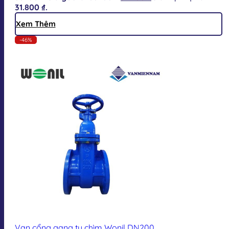
31.800 ₫.
Xem Thêm
-46%
Van cổng gang ty chìm Wonil DN200