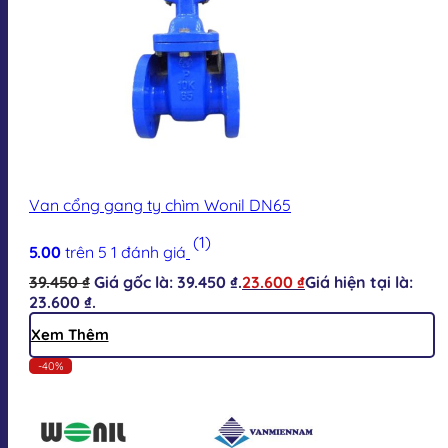
Van cổng gang ty chìm Wonil DN65
(1)
5.00
trên 5
1
đánh giá
39.450
₫
Giá gốc là: 39.450 ₫.
23.600
₫
Giá hiện tại là:
23.600 ₫.
Xem Thêm
-40%