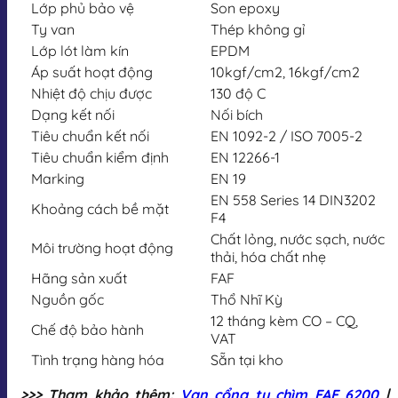
Lớp phủ bảo vệ
Son epoxy
Ty van
Thép không gỉ
Lớp lót làm kín
EPDM
Áp suất hoạt động
10kgf/cm2, 16kgf/cm2
Nhiệt độ chịu được
130 độ C
Dạng kết nối
Nối bích
Tiêu chuẩn kết nối
EN 1092-2 / ISO 7005-2
Tiêu chuẩn kiểm định
EN 12266-1
Marking
EN 19
EN 558 Series 14 DIN3202
Khoảng cách bề mặt
F4
Chất lỏng, nước sạch, nước
Môi trường hoạt động
thải, hóa chất nhẹ
Hãng sản xuất
FAF
Nguồn gốc
Thổ Nhĩ Kỳ
12 tháng kèm CO – CQ,
Chế độ bảo hành
VAT
Tình trạng hàng hóa
Sẵn tại kho
>>> Tham khảo thêm:
Van cổng ty chìm FAF 6200
|