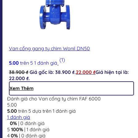
Van cổng gang ty chìm Wonil DN50
(1)
5.00
trên 5
1
đánh giá
38.900
₫
Giá gốc là: 38.900 ₫.
22.000
₫
Giá hiện tại là:
22.000 ₫.
Xem Thêm
Đánh giá cho Van cổng ty chìm FAF 6000
5.00
5.00
trên 5 dựa trên
1
đánh giá
1
đánh giá
0%
| 0 đánh giá
5
100%
| 1 đánh giá
4
0%
| 0 đánh giá