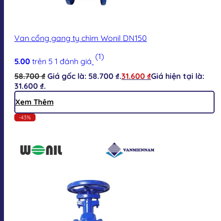
Van cổng gang ty chìm Wonil DN150
(1)
5.00
trên 5
1
đánh giá
58.700
₫
Giá gốc là: 58.700 ₫.
31.600
₫
Giá hiện tại là:
31.600 ₫.
Xem Thêm
-43%