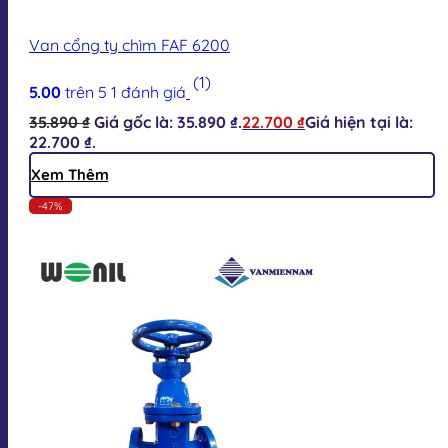
Van cổng ty chìm FAF 6200
(1)
5.00
trên 5
1
đánh giá
35.890
₫
Giá gốc là: 35.890 ₫.
22.700
₫
Giá hiện tại là:
22.700 ₫.
Xem Thêm
-47%