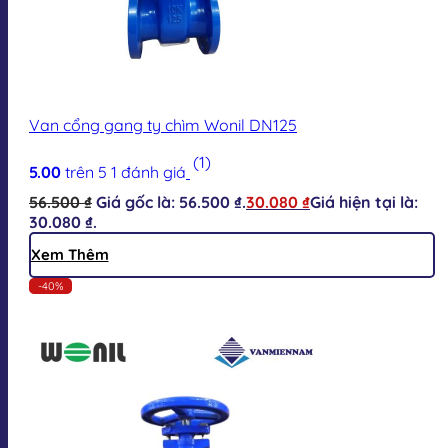
Van cổng gang ty chìm Wonil DN125
(1)
5.00
trên 5
1
đánh giá
56.500
₫
Giá gốc là: 56.500 ₫.
30.080
₫
Giá hiện tại là:
30.080 ₫.
Xem Thêm
-40%