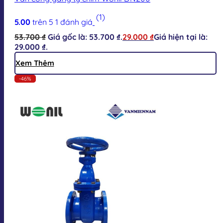
(1)
5.00
trên 5
1
đánh giá
53.700
₫
Giá gốc là: 53.700 ₫.
29.000
₫
Giá hiện tại là:
29.000 ₫.
Xem Thêm
-46%