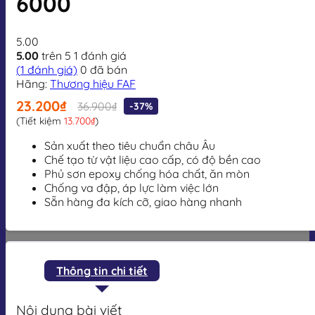
6000
5.00
5.00
trên 5
1
đánh giá
(
1
đánh giá)
0
đã bán
Hãng:
Thương hiệu FAF
23.200₫
36.900₫
-37%
(Tiết kiệm
13.700₫
)
Sản xuất theo tiêu chuẩn châu Âu
Chế tạo từ vật liệu cao cấp, có độ bền cao
Phủ sơn epoxy chống hóa chất, ăn mòn
Chống va đập, áp lực làm việc lớn
Sẵn hàng đa kích cỡ, giao hàng nhanh
Thông tin chi tiết
Nội dung bài viết