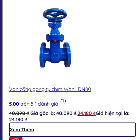
Van cổng gang ty chìm Wonil DN80
(1)
5.00
trên 5
1
đánh giá
40.090
₫
Giá gốc là: 40.090 ₫.
24.180
₫
Giá hiện tại là:
24.180 ₫.
Xem Thêm
-42%