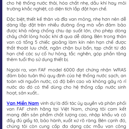
cho hệ thống nước thải, hóa chất nhẹ, dầu khí hay môi
trường khắc nghiệt, có diện tích lắp đặt hạn chế.
Đặc biệt, thiết kế thân và đĩa van mỏng, nhẹ hơn nên dễ
dàng lắp đặt trên nhiều đường ống mà vẫn đảm bảo
được khả năng chống chịu áp suất lớn, cho phép dòng
chảy chất lỏng hoặc khí đi qua dễ dàng. Bên trong thân
van có tổng 5 chiếc gioăng làm kín nên hạn chế được
thất thoát lưu chất, ngăn chặn bụi bẩn, tạp chất từ đó
hạn chế các sự cố hư hỏng, tắc nghẽn, góp phần tăng
thêm tuổi thọ sử dụng thiết bị.
Ngoài ra, van FAF model 6000 đạt chứng nhận WRAS
đảm bảo tuân thủ quy định của hệ thống nước sạch, an
toàn với nguồn nước, có độ bền cao và không gây rò rỉ
nước do đó có thể dùng cho hệ thống cấp nước sinh
hoạt, sản xuất…
Van Miền Nam
vinh dự là đối tác ủy quyền và phân phối
van FAF chính hãng tại Việt Nam, chúng tôi cam kết
mang đến sản phẩm chất lượng cao, nhập khẩu và có
đầy đủ giấy tờ, bảo hành, xuất xứ rõ ràng. Bên cạnh đó,
chúng tôi còn cung cấp đa dạng các mẫu van công