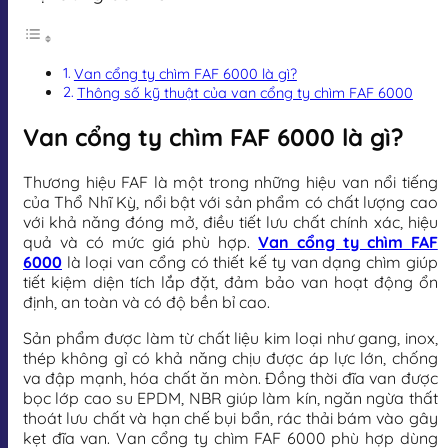
Van cổng ty chìm FAF 6000 là gì?
Thông số kỹ thuật của van cổng ty chìm FAF 6000
Van cổng ty chìm FAF 6000 là gì?
Thương hiệu FAF là một trong những hiệu van nổi tiếng
của Thổ Nhĩ Kỳ, nổi bật với sản phẩm có chất lượng cao
với khả năng đóng mở, điều tiết lưu chất chính xác, hiệu
quả và có mức giá phù hợp.
Van cổng ty chìm FAF
6000
là loại van cổng có thiết kế ty van dạng chìm giúp
tiết kiệm diện tích lắp đặt, đảm bảo van hoạt động ổn
định, an toàn và có độ bền bỉ cao.
Sản phẩm được làm từ chất liệu kim loại như gang, inox,
thép không gỉ có khả năng chịu được áp lực lớn, chống
va đập mạnh, hóa chất ăn mòn. Đồng thời đĩa van được
bọc lớp cao su EPDM, NBR giúp làm kín, ngăn ngừa thất
thoát lưu chất và hạn chế bụi bẩn, rác thải bám vào gây
kẹt đĩa van. Van cổng ty chìm FAF 6000 phù hợp dùng