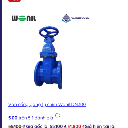
Van cổng gang ty chìm Wonil DN300
(1)
5.00
trên 5
1
đánh giá
55.100
₫
Giá gốc là: 55.100 ₫.
31.800
₫
Giá hiện tại là: