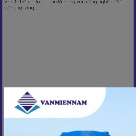
Van 1 chiều lá lật Joeun là dòng van công nghiệp được
sử dụng rộng...