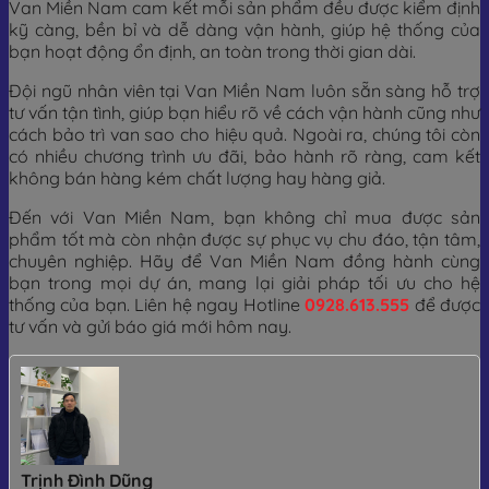
Van Miền Nam cam kết mỗi sản phẩm đều được kiểm định
kỹ càng, bền bỉ và dễ dàng vận hành, giúp hệ thống của
bạn hoạt động ổn định, an toàn trong thời gian dài.
Đội ngũ nhân viên tại Van Miền Nam luôn sẵn sàng hỗ trợ
tư vấn tận tình, giúp bạn hiểu rõ về cách vận hành cũng như
cách bảo trì van sao cho hiệu quả. Ngoài ra, chúng tôi còn
có nhiều chương trình ưu đãi, bảo hành rõ ràng, cam kết
không bán hàng kém chất lượng hay hàng giả.
Đến với Van Miền Nam, bạn không chỉ mua được sản
phẩm tốt mà còn nhận được sự phục vụ chu đáo, tận tâm,
chuyên nghiệp. Hãy để Van Miền Nam đồng hành cùng
bạn trong mọi dự án, mang lại giải pháp tối ưu cho hệ
thống của bạn. Liên hệ ngay Hotline
0928.613.555
để được
tư vấn và gửi báo giá mới hôm nay.
Trịnh Đình Dũng