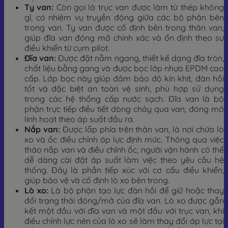
Ty van:
Còn gọi là trục van được làm từ thép không
gỉ, có nhiệm vụ truyền động giữa các bộ phận bên
trong van. Ty van được cố định bên trong thân van,
giúp đĩa van đóng mở chính xác và ổn định theo sự
điều khiển từ cụm pilot.
Đĩa van:
Được đặt nằm ngang, thiết kế dạng đĩa tròn,
chất liệu bằng gang và được bọc lớp nhựa EPDM cao
cấp. Lớp bọc này giúp đảm bảo độ kín khít, đàn hồi
tốt và đặc biệt an toàn vệ sinh, phù hợp sử dụng
trong các hệ thống cấp nước sạch. Đĩa van là bộ
phận trực tiếp điều tiết dòng chảy qua van, đóng mở
linh hoạt theo áp suất đầu ra.
Nắp van:
Được lắp phía trên thân van, là nơi chứa lò
xo và ốc điều chỉnh áp lực định mức. Thông qua việc
tháo nắp van và điều chỉnh ốc, người vận hành có thể
dễ dàng cài đặt áp suất làm việc theo yêu cầu hệ
thống. Đây là phần tiếp xúc với cơ cấu điều khiển,
giúp bảo vệ và cố định lò xo bên trong.
Lò xo:
Là bộ phận tạo lực đàn hồi để giữ hoặc thay
đổi trạng thái đóng/mở của đĩa van. Lò xo được gắn
kết một đầu với đĩa van và một đầu với trục van, khi
điều chỉnh lực nén của lò xo sẽ làm thay đổi áp lực tại