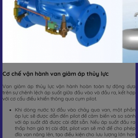
Cơ chế vận hành van giảm áp thủy lực
Van giảm áp thủy lực vận hành hoàn toàn tự động dựa
trên sự chênh lệch áp suất giữa đầu vào và đầu ra, kết hợp
với cơ cấu điều khiển thông qua cụm pilot.
Khi dòng nước từ đầu vào chảy qua van, một phần
áp lực sẽ được dẫn đến pilot để cảm biến và so sánh
với áp suất đã được cài đặt sẵn. Nếu áp suất đầu ra
thấp hơn giá trị cài đặt, pilot van sẽ mở để cho phép
đĩa van nâng lên, tạo điều kiện cho lưu lượng lớn hơn