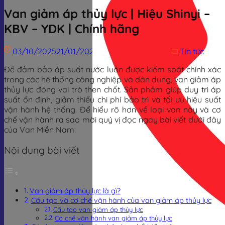
Van giảm áp thủy lực | Hiệu Shinyi –
KBV – YDK | Chính hãng
03/10/2025
21/01/2026
Trịnh Đình Dũng
Tin tức
Để đảm bảo áp suất nước luôn được kiểm soát chính xác
trong các hệ thống công nghiệp và dân dụng, van giảm áp
thủy lực đóng vai trò then chốt. Sản phẩm giúp duy trì áp
suất ổn định, giảm thiểu chi phí bảo trì và tối ưu hiệu suất
vận hành hệ thống. Để hiểu rõ hơn về loại van này và cơ
chế vận hành ra sao mời quý vị đọc ngay bài viết dưới đây
của Van Miền Nam:
Nội dung bài viết
Van giảm áp thủy lực là gì?
Cấu tạo và cơ chế vận hành của van giảm áp thủy lực
Cấu tạo van giảm áp thủy lực
Cơ chế vận hành van giảm áp thủy lực