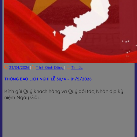
23/04/2026
|
Trịnh Đình Dũng
|
Tin tức
THÔNG BÁO LỊCH NGHỈ LỄ 30/4 – 01/5/2026
Kính gửi Quý khách hàng và Quý đối tác, Nhân dịp kỷ
niệm Ngày Giải...