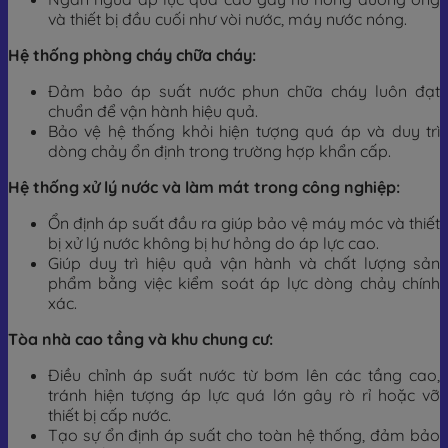
và thiết bị đầu cuối như vòi nước, máy nước nóng.
Hệ thống phòng cháy chữa cháy:
Đảm bảo áp suất nước phun chữa cháy luôn đạt
chuẩn để vận hành hiệu quả.
Bảo vệ hệ thống khỏi hiện tượng quá áp và duy trì
dòng chảy ổn định trong trường hợp khẩn cấp.
Hệ thống xử lý nước và làm mát trong công nghiệp:
Ổn định áp suất đầu ra giúp bảo vệ máy móc và thiết
bị xử lý nước không bị hư hỏng do áp lực cao.
Giúp duy trì hiệu quả vận hành và chất lượng sản
phẩm bằng việc kiểm soát áp lực dòng chảy chính
xác.
Tòa nhà cao tầng và khu chung cư:
Điều chỉnh áp suất nước từ bơm lên các tầng cao,
tránh hiện tượng áp lực quá lớn gây rò rỉ hoặc vỡ
thiết bị cấp nước.
Tạo sự ổn định áp suất cho toàn hệ thống, đảm bảo