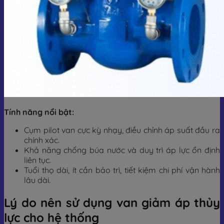
Tính năng nổi bật:
Cụm pilot van cực kỳ nhạy, điều chỉnh áp suất đầu ra
chính xác.
Khả năng chống búa nước và duy trì áp lực ổn định
liên tục.
Tuổi thọ dài, ít cần bảo trì, tiết kiệm chi phí vận hành
lâu dài.
Lý do nên sử dụng van giảm áp thủy
lực cho hệ thống