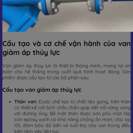
Cấu tạo và cơ chế vận hành của van
giảm áp thủy lực
Van giảm áp thủy lực là thiết bị thông minh, mang lại an
toàn cho hệ thống trong suốt quá trình hoạt động. Sản
phẩm được cấu tạo từ các bộ phận sau:
Cấu tạo van giảm áp thủy lực
Thân van:
Được chế tạo từ chất liệu gang, trên thân
có thiết kế nối bích chắc chắn giúp kết nối vững vàng
với đường ống. Bề mặt thân được sơn phủ một lớp
sơn epoxy xanh có khả năng chống ăn mòn, chịu áp
tốt, đảm bảo độ bền và tuổi thọ cho van trong điều
kiện làm việc liên tục.