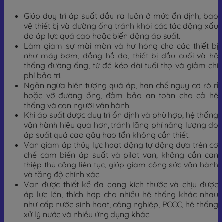
Giúp duy trì áp suất đầu ra luôn ở mức ổn định, bảo
vệ thiết bị và đường ống tránh khỏi các tác động xấu
do áp lực quá cao hoặc biến động áp suất.
Làm giảm sự mài mòn và hư hỏng cho các thiết bị
như máy bơm, đồng hồ đo, thiết bị đầu cuối và hệ
thống đường ống, từ đó kéo dài tuổi thọ và giảm chi
phí bảo trì.
Ngăn ngừa hiện tượng quá áp, hạn chế nguy cơ rò rỉ
hoặc vỡ đường ống, đảm bảo an toàn cho cả hệ
thống và con người vận hành.
Khi áp suất được duy trì ổn định và phù hợp, hệ thống
vận hành hiệu quả hơn, tránh lãng phí năng lượng do
áp suất quá cao gây hao tổn không cần thiết.
Van giảm áp thủy lực hoạt động tự động dựa trên cơ
chế cảm biến áp suất và pilot van, không cần can
thiệp thủ công liên tục, giúp giảm công sức vận hành
và tăng độ chính xác.
Van được thiết kế đa dạng kích thước và chịu được
áp lực lớn, thích hợp cho nhiều hệ thống khác nhau
như cấp nước sinh hoạt, công nghiệp, PCCC, hệ thống
xử lý nước và nhiều ứng dụng khác.