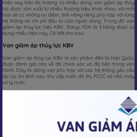
Hiện nay trên thị trường có nhiều dòng van giảm áp thủy
lực được sản xuất từ nhiều thương hiệu khác nhau, với mỗi
loại sẽ có những ưu điểm, tính năng riêng phù hợp với từng
hệ thống và chi phí đầu tư của người dùng. Trong đó van
giảm áp thủy lực hiệu KBV, Shinyi, YDK là 3 hãng được sử
dụng nhiều hiện nay. Chi tiết như sau:
Van giảm áp thủy lực KBV
Van giảm áp thủy lực KBV là sản phẩm đến từ Hàn Quốc,
được đánh giá cao về độ chính xác và độ bền trong vận
hành. Đây là dòng van phù hợp với các hệ thống yêu cầu
áp lực ổn định cao như cấp nước đô thị, PCCC và nhà máy
xử lý nước.