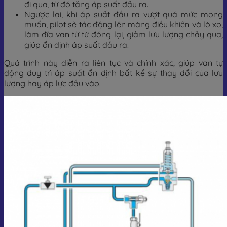
đi qua, từ đó tăng áp suất đầu ra.
Ngược lại, khi áp suất đầu ra vượt quá mức mong
muốn, pilot sẽ tác động lên màng điều khiển và lò xo,
làm đĩa van từ từ đóng lại, giảm lưu lượng chảy qua,
giúp ổn định áp suất đầu ra.
Quá trình này diễn ra liên tục và chính xác, giúp van tự
động duy trì áp suất ổn định bất kể sự thay đổi của lưu
lượng hay áp lực đầu vào.