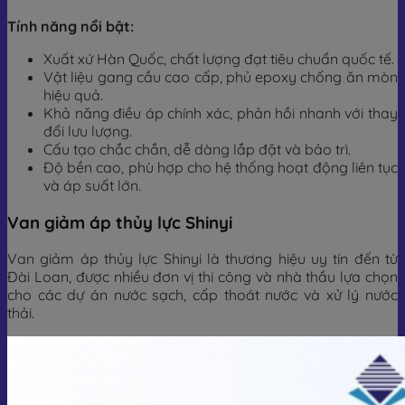
Tính năng nổi bật:
Xuất xứ Hàn Quốc, chất lượng đạt tiêu chuẩn quốc tế.
Vật liệu gang cầu cao cấp, phủ epoxy chống ăn mòn
hiệu quả.
Khả năng điều áp chính xác, phản hồi nhanh với thay
đổi lưu lượng.
Cấu tạo chắc chắn, dễ dàng lắp đặt và bảo trì.
Độ bền cao, phù hợp cho hệ thống hoạt động liên tục
và áp suất lớn.
Van giảm áp thủy lực Shinyi
Van giảm áp thủy lực Shinyi là thương hiệu uy tín đến từ
Đài Loan, được nhiều đơn vị thi công và nhà thầu lựa chọn
cho các dự án nước sạch, cấp thoát nước và xử lý nước
thải.