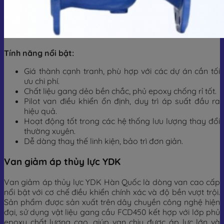
Tính năng nổi bật:
Giá thành cạnh tranh, phù hợp với các dự án cần tối
ưu chi phí.
Chất liệu gang dẻo bền chắc, phủ epoxy chống rỉ tốt.
Pilot van điều khiển ổn định, duy trì áp suất đầu ra
hiệu quả.
Hoạt động tốt trong các hệ thống lưu lượng thay đổi
thường xuyên.
Dễ dàng thay thế linh kiện, bảo trì đơn giản.
Van giảm áp thủy lực YDK
Van giảm áp thủy lực YDK Hàn Quốc là dòng van cao cấp
nổi bật với cơ chế điều khiển chính xác và độ bền vượt trội.
Sản phẩm được sản xuất trên dây chuyền công nghệ hiện
đại, sử dụng vật liệu gang cầu FCD450 kết hợp với lớp phủ
epoxy chất lượng cao, giúp van chịu được áp lực lớn và