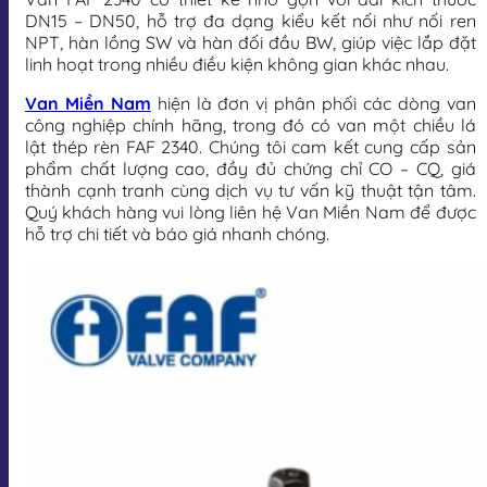
DN15 – DN50, hỗ trợ đa dạng kiểu kết nối như nối ren
NPT, hàn lồng SW và hàn đối đầu BW, giúp việc lắp đặt
linh hoạt trong nhiều điều kiện không gian khác nhau.
Van Miền Nam
hiện là đơn vị phân phối các dòng van
công nghiệp chính hãng, trong đó có van một chiều lá
lật thép rèn FAF 2340. Chúng tôi cam kết cung cấp sản
phẩm chất lượng cao, đầy đủ chứng chỉ CO – CQ, giá
thành cạnh tranh cùng dịch vụ tư vấn kỹ thuật tận tâm.
Quý khách hàng vui lòng liên hệ Van Miền Nam để được
hỗ trợ chi tiết và báo giá nhanh chóng.