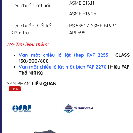
ASME B16.11
Tiêu chuẩn kết nối
ASME B16.25
Tiêu chuẩn thiết kế
BS 5351 / ASME B16.34
Kiểm tra
API 598
>>> Tìm hiểu thêm:
Van một chiều lá lật thép FAF 2255
| CLASS
150/300/600
Van một chiều lá lật mặt bích FAF 2270
| Hiệu FAF
Thổ Nhĩ Kỳ
SẢN PHẨM
LIÊN QUAN
-14%