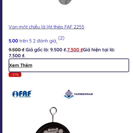
Van một chiều lá lật thép FAF 2255
(2)
5.00
trên 5
2
đánh giá
9.500
₫
Giá gốc là: 9.500 ₫.
7.300
₫
Giá hiện tại là:
7.300 ₫.
Xem Thêm
-37%