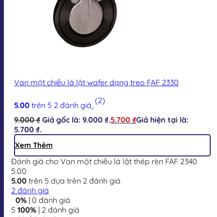
Van một chiều lá lật wafer dạng treo FAF 2330
(2)
5.00
trên 5
2
đánh giá
9.000
₫
Giá gốc là: 9.000 ₫.
5.700
₫
Giá hiện tại là:
5.700 ₫.
Xem Thêm
Đánh giá cho Van một chiều lá lật thép rèn FAF 2340
5.00
5.00
trên 5 dựa trên
2
đánh giá
2
đánh giá
0%
| 0 đánh giá
5
100%
| 2 đánh giá