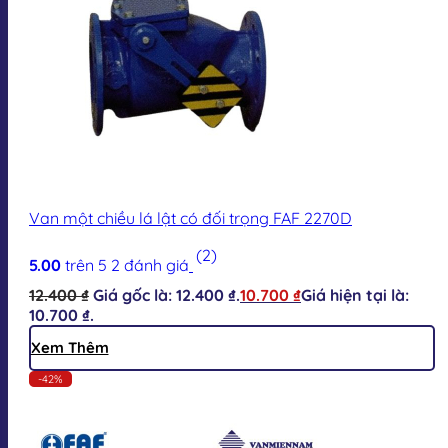
Van một chiều lá lật có đối trọng FAF 2270D
(2)
5.00
trên 5
2
đánh giá
12.400
₫
Giá gốc là: 12.400 ₫.
10.700
₫
Giá hiện tại là:
10.700 ₫.
Xem Thêm
-42%