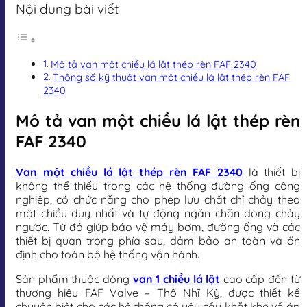
Nội dung bài viết
Mô tả van một chiều lá lật thép rèn FAF 2340
Thông số kỹ thuật van một chiều lá lật thép rèn FAF
2340
Mô tả van một chiều lá lật thép rèn
FAF 2340
Van một chiều lá lật thép rèn FAF 2340
là thiết bị
không thể thiếu trong các hệ thống đường ống công
nghiệp, có chức năng cho phép lưu chất chỉ chảy theo
một chiều duy nhất và tự động ngăn chặn dòng chảy
ngược. Từ đó giúp bảo vệ máy bơm, đường ống và các
thiết bị quan trọng phía sau, đảm bảo an toàn và ổn
định cho toàn bộ hệ thống vận hành.
Sản phẩm thuộc dòng
van 1 chiều lá lật
cao cấp đến từ
thương hiệu FAF Valve – Thổ Nhĩ Kỳ, được thiết kế
chuyên biệt cho các hệ thống có yêu cầu khắt khe về áp