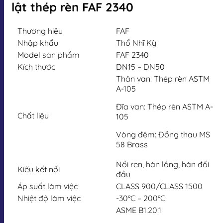
lật thép rèn FAF 2340
Thương hiệu
FAF
Nhập khẩu
Thổ Nhĩ Kỳ
Model sản phẩm
FAF 2340
Kích thước
DN15 – DN50
Thân van: Thép rèn ASTM
A-105
Đĩa van: Thép rèn ASTM A-
Chất liệu
105
Vòng đệm: Đồng thau MS
58 Brass
Nối ren, hàn lồng, hàn đối
Kiểu kết nối
đầu
Áp suất làm việc
CLASS 900/CLASS 1500
Nhiệt độ làm việc
-30°C – 200°C
ASME B1.20.1