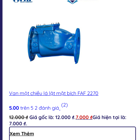
Van một chiều lá lật mặt bích FAF 2270
(2)
5.00
trên 5
2
đánh giá
12.000
₫
Giá gốc là: 12.000 ₫.
7.000
₫
Giá hiện tại là:
7.000 ₫.
Xem Thêm