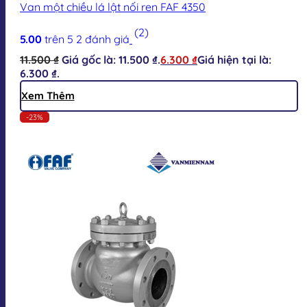
Van một chiều lá lật nối ren FAF 4350
(2)
5.00
trên 5
2
đánh giá
11.500
₫
Giá gốc là: 11.500 ₫.
6.300
₫
Giá hiện tại là:
6.300 ₫.
Xem Thêm
-23%