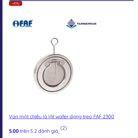
-41%
Van một chiều lá lật wafer dạng treo FAF 2300
(2)
5.00
trên 5
2
đánh giá