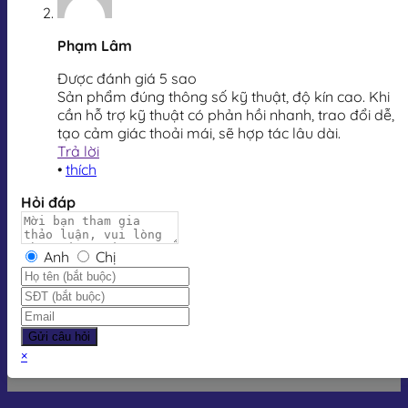
Phạm Lâm
Được đánh giá 5 sao
Sản phẩm đúng thông số kỹ thuật, độ kín cao. Khi
cần hỗ trợ kỹ thuật có phản hồi nhanh, trao đổi dễ,
tạo cảm giác thoải mái, sẽ hợp tác lâu dài.
Trả lời
•
thích
Hỏi đáp
Anh
Chị
Gửi câu hỏi
×