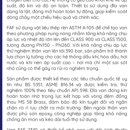
suất, độ kín và độ an toàn. Thiết bị sử dụng đĩa van
dạng lá lật, đóng mở hoàn toàn tự động, giúp kiểm soát
dòng chảy một chiều hiệu quả và chính xác.
FAF sử dụng vật liệu thép rèn ASTM A-105 để chế tạo van
theo phương pháp nung nóng nhằm tăng khả năng chịu
áp lực và nhiệt độ lớn lên đến CLASS 900 và CLASS 1500,
tương đương PN150 – PN260. Với khả năng chịu áp lực
thử nghiệm thân van lên tới 390 bar, sản phẩm trở thành
lựa chọn lý tưởng cho các hệ thống dầu khí, hóa dầu, hơi
nước và khí nén áp suất cao – nơi mà chỉ một sai sót
nhỏ cũng có thể gây ra rủi ro nghiêm trọng.
Sản phẩm được thiết kế theo các tiêu chuẩn quốc tế uy
tín như BS 5351, ASME B16.34 và được kiểm tra, thử
nghiệm 100% theo tiêu chuẩn API 598. Đĩa van đóng kín
hoàn toàn nhờ trọng lực kết hợp với vòng đệm đồng
thau MS 58 Brass, đảm bảo độ kín tuyệt đối và ngăn
chặn rò rỉ lưu chất ra môi trường. Bên ngoài thân van
được phủ sơn epoxy công nghiệp giúp tăng khả năng
chống ăn mòn và kéo dài tuổi thọ sử dụng.
Van FAF 2340 có thiết kế nhỏ gọn với dải kích thước