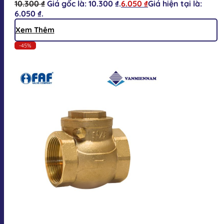
10.300
₫
Giá gốc là: 10.300 ₫.
6.050
₫
Giá hiện tại là:
6.050 ₫.
Xem Thêm
-45%