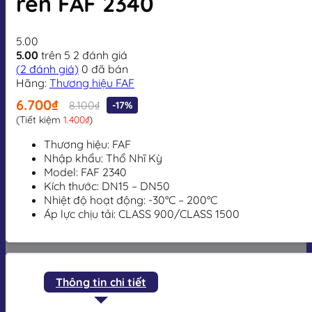
rèn FAF 2340
5.00
5.00
trên 5
2
đánh giá
(
2
đánh giá)
0
đã bán
Hãng:
Thương hiệu FAF
6.700₫
8.100₫
-17%
(Tiết kiệm
1.400₫
)
Thương hiệu: FAF
Nhập khẩu: Thổ Nhĩ Kỳ
Model: FAF
2340
Kích thước: DN15 – DN50
Nhiệt độ hoạt động: -30°C – 200°C
Áp lực chịu tải: CLASS 900/CLASS 1500
Thông tin chi tiết