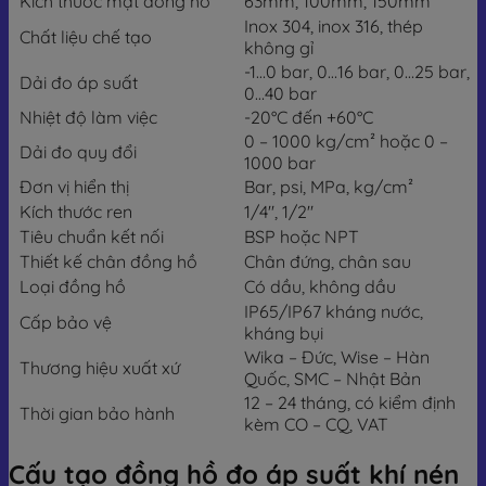
Kích thước mặt đồng hồ
63mm, 100mm, 150mm
Inox 304, inox 316, thép
Chất liệu chế tạo
không gỉ
-1…0 bar, 0…16 bar, 0…25 bar,
Dải đo áp suất
0…40 bar
Nhiệt độ làm việc
-20°C đến +60°C
0 – 1000 kg/cm² hoặc 0 –
Dải đo quy đổi
1000 bar
Đơn vị hiển thị
Bar, psi, MPa, kg/cm²
Kích thước ren
1/4″, 1/2″
Tiêu chuẩn kết nối
BSP hoặc NPT
Thiết kế chân đồng hồ
Chân đứng, chân sau
Loại đồng hồ
Có dầu, không dầu
IP65/IP67 kháng nước,
Cấp bảo vệ
kháng bụi
Wika – Đức, Wise – Hàn
Thương hiệu xuất xứ
Quốc, SMC – Nhật Bản
12 – 24 tháng, có kiểm định
Thời gian bảo hành
kèm CO – CQ, VAT
Cấu tạo đồng hồ đo áp suất khí nén