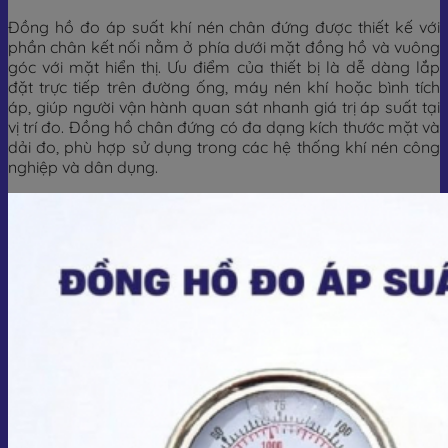
Đồng hồ đo áp suất khí nén chân đứng được thiết kế với
phần chân kết nối nằm ở phía dưới mặt đồng hồ và vuông
góc với mặt hiển thị. Ưu điểm của thiết bị là dễ dàng lắp
đặt trực tiếp trên đường ống, máy nén khí hoặc bình tích
áp, giúp người vận hành quan sát nhanh giá trị áp suất tại
vị trí đo. Đồng hồ chân đứng có đa dạng kích thước mặt và
dải đo, phù hợp sử dụng trong các hệ thống khí nén công
nghiệp và dân dụng.