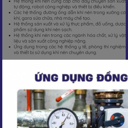
Hệ thống khí nén cung cấp cho dây chuyền sản xuất
tự động, robot công nghiệp và thiết bị điều khiển.
Các hệ thống đường ống dẫn khí nén trong xưởng cơ
khí, gara sửa chữa, nhà máy chế tạo.
Hệ thống sản xuất và xử lý thực phẩm, đồ uống, dược
phẩm sử dụng khí nén sạch.
Hệ thống khí nén trong các ngành hóa chất, xử lý vật
liệu và sản xuất công nghiệp nặng.
Ứng dụng trong các hệ thống y tế, phòng thí nghiệm
và thiết bị sử dụng khí nén chuyên dụng.