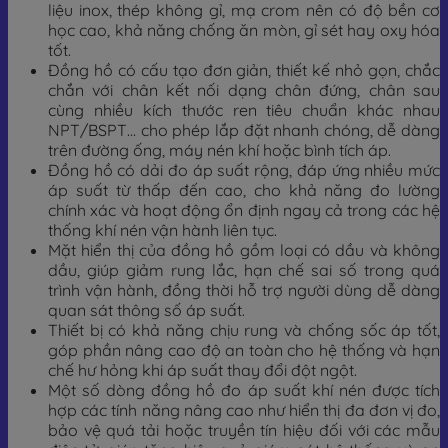
liệu inox, thép không gỉ, mạ crom nên có độ bền cơ
học cao, khả năng chống ăn mòn, gỉ sét hay oxy hóa
tốt.
Đồng hồ có cấu tạo đơn giản, thiết kế nhỏ gọn, chắc
chắn với chân kết nối dạng chân đứng, chân sau
cùng nhiều kích thước ren tiêu chuẩn khác nhau
NPT/BSPT… cho phép lắp đặt nhanh chóng, dễ dàng
trên đường ống, máy nén khí hoặc bình tích áp.
Đồng hồ có dải đo áp suất rộng, đáp ứng nhiều mức
áp suất từ thấp đến cao, cho khả năng đo lường
chính xác và hoạt động ổn định ngay cả trong các hệ
thống khí nén vận hành liên tục.
Mặt hiển thị của đồng hồ gồm loại có dầu và không
dầu, giúp giảm rung lắc, hạn chế sai số trong quá
trình vận hành, đồng thời hỗ trợ người dùng dễ dàng
quan sát thông số áp suất.
Thiết bị có khả năng chịu rung và chống sốc áp tốt,
góp phần nâng cao độ an toàn cho hệ thống và hạn
chế hư hỏng khi áp suất thay đổi đột ngột.
Một số dòng đồng hồ đo áp suất khí nén được tích
hợp các tính năng nâng cao như hiển thị đa đơn vị đo,
bảo vệ quá tải hoặc truyền tín hiệu đối với các mẫu