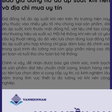
và địa chỉ mua uy tín
Giá đồng hồ đo áp suất khí nén trên thị trường hiện nay
phụ thuộc vào nhiều yếu tố như chủng loại sản phẩm, dải
đo áp suất, kích thước mặt đồng hồ, vật liệu chế tạo cũng
như thương hiệu và xuất xứ. Mỗi hệ thống khí nén sẽ có yêu
cầu kỹ thuật riêng, do đó việc lựa chọn đúng loại đồng hồ
đo áp suất phù hợp không chỉ giúp đảm bảo độ chính xác
trong quá trình đo lường mà còn góp phần nâng cao độ
an toàn và tuổi thọ cho toàn bộ hệ thống.
Chính vì vậy, để nhận được báo giá chính xác, minh bạch
và sản phẩm đạt tiêu chuẩn chất lượng, khách hàng nên
ưu tiên lựa chọn đơn vị cung cấp uy tín, có kinh nghiệm lâu
năm trong lĩnh vực thiết bị đo lường và khí nén công
nghiệp.