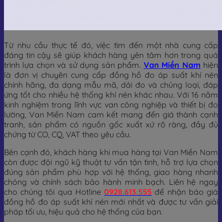
Từ nhu cầu thực tế đó, việc tìm đến một nhà cung cấp
đáng tin cậy sẽ giúp khách hàng yên tâm hơn trong quá
trình lựa chọn và sử dụng sản phẩm.
Van Miền Nam
hiện
là đơn vị chuyên cung cấp đồng hồ đo áp suất khí nén
chính hãng, đa dạng mẫu mã, dải đo và chủng loại, đáp
ứng tốt cho nhiều hệ thống khí nén khác nhau. Với 16 năm
kinh nghiệm trong lĩnh vực van công nghiệp và thiết bị đo
lường, Van Miền Nam cam kết mang đến giá thành cạnh
tranh, sản phẩm có nguồn gốc xuất xứ rõ ràng, đầy đủ
chứng từ CO, CQ, VAT theo yêu cầu.
Bên cạnh đó, khách hàng khi mua hàng tại Van Miền Nam
còn được đội ngũ kỹ thuật tư vấn tận tình, hỗ trợ lựa chọn
đúng sản phẩm phù hợp với hệ thống, giao hàng nhanh
chóng và chính sách bảo hành minh bạch. Liên hệ ngay
cho chúng tôi qua Hotline
0928.613.555
để nhận báo giá
đồng hồ đo áp suất khí nén mới nhất và được tư vấn giải
pháp tối ưu, hiệu quả cho hệ thống của bạn.