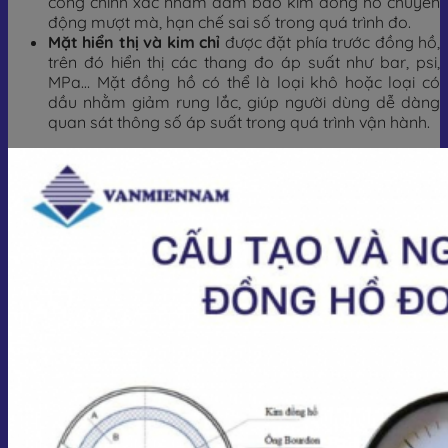
công chính xác nhằm đảm bảo kim đồng hồ chuyển
động mượt mà, hạn chế sai số trong quá trình đo.
Mặt hiển thị và kim chỉ
được đặt phía trước đồng hồ,
trên đó hiển thị các thang đo áp suất như bar, psi,
MPa… Mặt đồng hồ có thể là loại khô hoặc loại có
dầu nhằm giảm rung lắc, giúp người dùng dễ dàng
quan sát thông số áp suất trong quá trình vận hành.