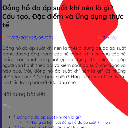
Đồng hồ đo áp suất khí nén là gì?
Cấu tạo, Đặc điểm và Ứng dụng thực
tế
11/02/2026
23/05/2026
Trịnh Đình Dũng
Tin tức
Đồng hồ đo áp suất khí nén là thiết bị dùng để đo áp suất
trong đường ống trong các hệ thống khí nén hay các hệ
thống sản xuất công nghiệp sử dụng khí. Thiết bị giúp
người vận hành theo dõi và kiểm soát áp suất chính xác và
hiệu quả. Vậy đồng hồ áp suất khí nén là gì? Có những
phân loại nào? Giá bao nhiêu? Hãy cùng Van Miền Nam
tìm hiểu trong bài viết dưới đây nhé!
Nội dung bài viết
Đồng hồ đo áp suất khí nén là gì?
Thông số kỹ thuật đồng hồ đo áp suất khí nén
Cấu tạo đồng hồ đo áp suất khí nén