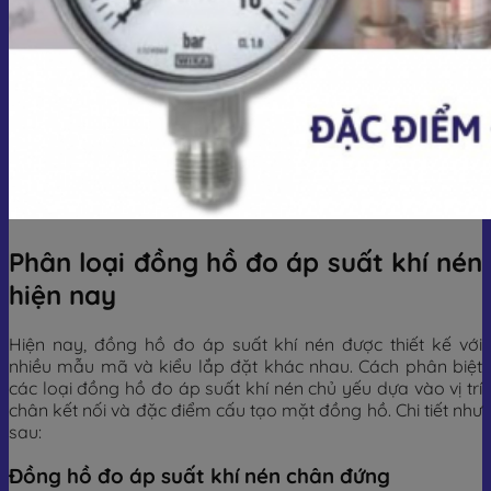
Phân loại đồng hồ đo áp suất khí nén
hiện nay
Hiện nay, đồng hồ đo áp suất khí nén được thiết kế với
nhiều mẫu mã và kiểu lắp đặt khác nhau. Cách phân biệt
các loại đồng hồ đo áp suất khí nén chủ yếu dựa vào vị trí
chân kết nối và đặc điểm cấu tạo mặt đồng hồ. Chi tiết như
sau:
Đồng hồ đo áp suất khí nén chân đứng