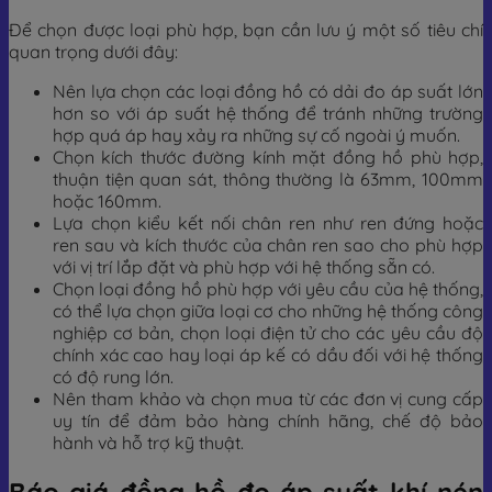
Để chọn được loại phù hợp, bạn cần lưu ý một số tiêu chí
quan trọng dưới đây:
Nên lựa chọn các loại đồng hồ có dải đo áp suất lớn
hơn so với áp suất hệ thống để tránh những trường
hợp quá áp hay xảy ra những sự cố ngoài ý muốn.
Chọn kích thước đường kính mặt đồng hồ phù hợp,
thuận tiện quan sát, thông thường là 63mm, 100mm
hoặc 160mm.
Lựa chọn kiểu kết nối chân ren như ren đứng hoặc
ren sau và kích thước của chân ren sao cho phù hợp
với vị trí lắp đặt và phù hợp với hệ thống sẵn có.
Chọn loại đồng hồ phù hợp với yêu cầu của hệ thống,
có thể lựa chọn giữa loại cơ cho những hệ thống công
nghiệp cơ bản, chọn loại điện tử cho các yêu cầu độ
chính xác cao hay loại áp kế có dầu đối với hệ thống
có độ rung lớn.
Nên tham khảo và chọn mua từ các đơn vị cung cấp
uy tín để đảm bảo hàng chính hãng, chế độ bảo
hành và hỗ trợ kỹ thuật.
Báo giá đồng hồ đo áp suất khí nén