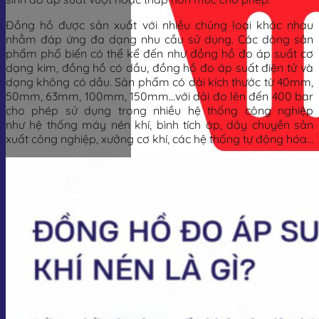
Đồng hồ được sản xuất với nhiều chủng loại khác nhau
nhằm đáp ứng đa dạng nhu cầu sử dụng. Các dòng sản
phẩm phổ biến có thể kể đến như đồng hồ đo áp suất cơ
dạng kim, đồng hồ có dầu, đồng hồ đo áp suất điện tử và
dạng không có dầu. Sản phẩm có dải kích thước từ 40mm,
50mm, 63mm, 100mm, 150mm…với dải đo lên đến 400 bar
cho phép sử dụng trong nhiều hệ thống công nghiệp
như hệ thống máy nén khí, bình tích áp, dây chuyền sản
xuất công nghiệp, xưởng cơ khí, các hệ thống tự động hóa…
Giỏ hàng