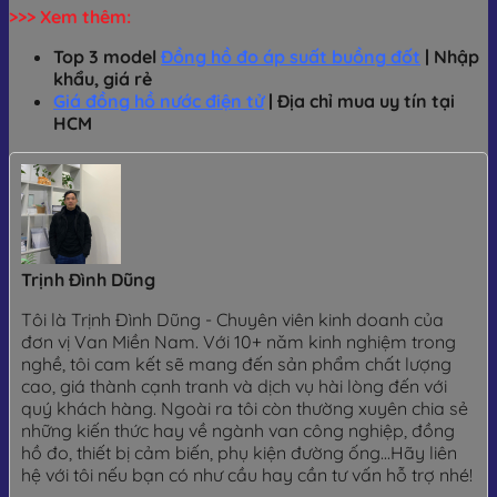
>>> Xem thêm:
Top 3 model
Đồng hồ đo áp suất buồng đốt
| Nhập
khẩu, giá rẻ
Giá đồng hồ nước điện tử
| Địa chỉ mua uy tín tại
HCM
Trịnh Đình Dũng
Tôi là Trịnh Đình Dũng - Chuyên viên kinh doanh của
đơn vị Van Miền Nam. Với 10+ năm kinh nghiệm trong
nghề, tôi cam kết sẽ mang đến sản phẩm chất lượng
cao, giá thành cạnh tranh và dịch vụ hài lòng đến với
quý khách hàng. Ngoài ra tôi còn thường xuyên chia sẻ
những kiến thức hay về ngành van công nghiệp, đồng
hồ đo, thiết bị cảm biến, phụ kiện đường ống...Hãy liên
hệ với tôi nếu bạn có như cầu hay cần tư vấn hỗ trợ nhé!