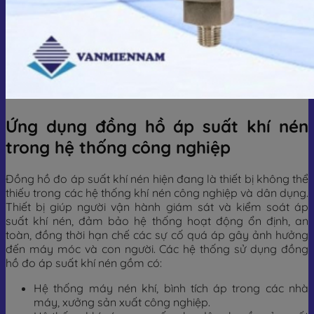
Ứng dụng đồng hồ áp suất khí nén
trong hệ thống công nghiệp
Đồng hồ đo áp suất khí nén hiện đang là thiết bị không thể
thiếu trong các hệ thống khí nén công nghiệp và dân dụng.
Thiết bị giúp người vận hành giám sát và kiểm soát áp
suất khí nén, đảm bảo hệ thống hoạt động ổn định, an
toàn, đồng thời hạn chế các sự cố quá áp gây ảnh hưởng
đến máy móc và con người. Các hệ thống sử dụng đồng
hồ đo áp suất khí nén gồm có:
Hệ thống máy nén khí, bình tích áp trong các nhà
máy, xưởng sản xuất công nghiệp.