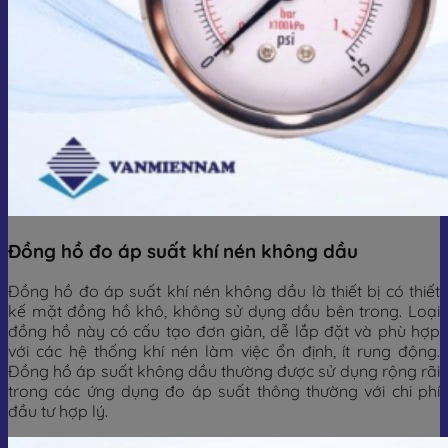
Đồng hồ đo áp suất khí nén không dầu
Đồng hồ đo áp suất khí nén không dầu là thiết bị có thiết
kế mặt đồng hồ khô, không sử dụng dầu bên trong. Loại
đồng hồ này có cấu tạo đơn giản, dễ lắp đặt và phù hợp
với các hệ thống khí nén làm việc ổn định, ít rung động.
Đồng hồ áp suất không dầu thường được sử dụng rộng rãi
trong các ứng dụng đo áp suất thông thường với chi phí
đầu tư hợp lý.