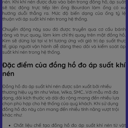
nén. Khi khí nén được đưa vào bên trong đồng hồ, áp suất
sẽ tác động trực tiếp lên ống Bourdon làm ống có xu
hướng duỗi thẳng ra. Mức độ biến dạng của ống tỷ lệ
thuận với áp suất khí nén trong hệ thống.
Chuyển động này sau đó được truyền qua cơ cấu bánh
răng và trục quay, làm kim chỉ thị quay trên mặt đồng hồ.
Kim sẽ dừng lại tại vị trí tương ứng với giá trị áp suất thực
tế, giúp người vận hành dễ dàng theo dõi và kiểm soát áp
suất khí nén trong hệ thống.
Đặc điểm của đồng hồ đo áp suất khí
nén
Đồng hồ đo áp suất khí nén được sản xuất bởi nhiều
thương hiệu uy tín như Wise, Wika, SMC…Với mẫu mã đa
dạng, dải kích thước và dải đo rộng mang đến nhiều lựa
chọn phù hợp cho hệ thống của quý khách. Khi sử dụng
đồng hồ đo này còn mang đến nhiều tính năng vượt trội
khác như:
Chất liệu chế tạo đồng hồ đo áp suất khí nén từ vật