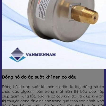
Đồng hồ đo áp suất khí nén có dầu
Đồng hồ đo áp suất khí nén có dầu là loại đồng hồ có
chứa dầu glycerin bên trong mặt hiển thị. Lớp dầu này
giúp giảm rung lắc, bảo vệ cơ cấu kim đo và giúp kim chỉ
thị chuyển động ổn định hơn trong quá trình vận hành. Nhờ
đó, đồng hồ áp suất có dầu đặc biệt phù hợp lắp đặt