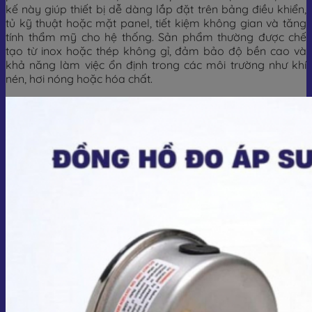
kế này giúp thiết bị dễ dàng lắp đặt trên bảng điều khiển,
tủ kỹ thuật hoặc mặt panel, tiết kiệm không gian và tăng
tính thẩm mỹ cho hệ thống. Sản phẩm thường được chế
tạo từ inox hoặc thép không gỉ, đảm bảo độ bền cao và
khả năng làm việc ổn định trong các môi trường như khí
nén, hơi nóng hoặc hóa chất.