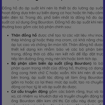
Đồng hồ đo áp suất khí nén là thiết bị đo lường áp suất
hoạt động dựa trên sự biến dạng cơ học hoặc tín hiệu cảm
biến điện tử. Trong đó, phổ biến nhất là đồng hồ đo áp
suất cơ sử dụng ống Bourdon. Đồng hồ đo áp suất khí nén
thường bao gồm các bộ phận chính sau:
Thân đồng hồ
được chế tạo từ các vật liệu như inox,
thép không gỉ hoặc thép mạ crom, có khả năng chịu
áp lực cao và chống ăn mòn tốt. Thân đồng hồ được
thiết kế dạng kín nhằm bảo vệ các bộ phận bên
trong, đồng thời có đầu ren kết nối để lắp đặt trực
tiếp lên đường ống, máy nén khí hoặc bình tích áp.
Bộ phận cảm biến áp suất (ống Bourdon)
là bộ
phận quan trọng nhất của đồng hồ, thường có dạng
ống cong hình chữ C hoặc xoắn. Khi khí nén đi vào
bên trong, áp suất tác động sẽ làm ống Bourdon
giãn ra hoặc co lại theo mức áp suất, tạo ra chuyển
động cơ học tỷ lệ với áp suất đo được.
Cơ cấu truyền động
gồm các bánh răng, trục và lò
xo, có nhiệm vụ khuếch đại và truyền chuyển động từ
ống Bourdon đến kim chỉ thị. Cơ cấu này được gia