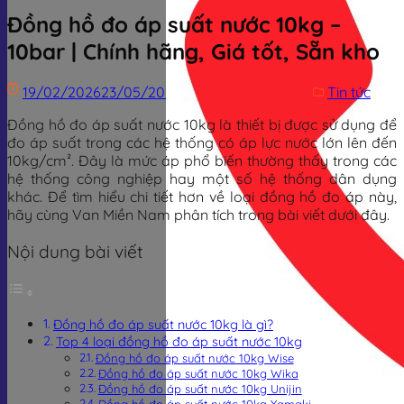
Đồng hồ đo áp suất nước 10kg –
10bar | Chính hãng, Giá tốt, Sẵn kho
19/02/2026
23/05/2026
Trịnh Đình Dũng
Tin tức
Đồng hồ đo áp suất nước 10kg là thiết bị được sử dụng để
đo áp suất trong các hệ thống có áp lực nước lớn lên đến
10kg/cm². Đây là mức áp phổ biến thường thấy trong các
hệ thống công nghiệp hay một số hệ thống dân dụng
khác. Để tìm hiểu chi tiết hơn về loại đồng hồ đo áp này,
hãy cùng Van Miền Nam phân tích trong bài viết dưới đây.
Nội dung bài viết
Đồng hồ đo áp suất nước 10kg là gì?
Top 4 loại đồng hồ đo áp suất nước 10kg
Đồng hồ đo áp suất nước 10kg Wise
Đồng hồ đo áp suất nước 10kg Wika
Đồng hồ đo áp suất nước 10kg Unijin