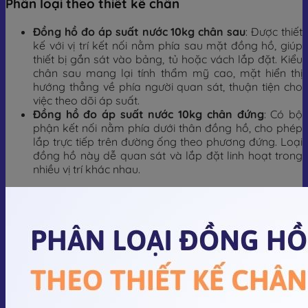
Phân loại theo thiết kế chân
Đồng hồ đo áp suất nước 10kg chân sau
: Được thiết
kế với vị trí kết nối nằm phía sau mặt đồng hồ, giúp
thiết bị gắn sát vào bảng, tủ hoặc vách lắp đặt. Kiểu
chân sau mang lại tính thẩm mỹ cao, mặt hiển thị
hướng thẳng về phía người quan sát, thuận tiện cho
việc theo dõi áp suất.
Đồng hồ đo áp suất nước 10kg chân đứng
: Có bộ
phận kết nối nằm phía dưới thân đồng hồ, cho phép
lắp trực tiếp trên đường ống theo phương đứng. Loại
đồng hồ này dễ quan sát và lắp đặt linh hoạt trong
nhiều vị trí khác nhau.