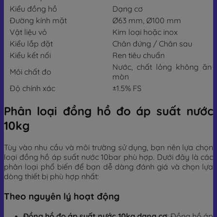
Kiểu đồng hồ
Dạng cơ
Đường kính mặt
Ø63 mm, Ø100 mm
Vật liệu vỏ
Kim loại hoặc inox
Kiểu lắp đặt
Chân đứng / Chân sau
Kiểu kết nối
Ren tiêu chuẩn
Nước, chất lỏng không ăn
Môi chất đo
mòn
Độ chính xác
±1.5% FS
Phân loại đồng hồ đo áp suất nước
10kg
Tùy vào nhu cầu và môi trường sử dụng, bạn nên lựa chọn
loại đồng hồ áp suất nước 10bar phù hợp. Dưới đây là các
phân loại phổ biến để bạn dễ dàng đánh giá và chọn lựa
dòng thiết bị phù hợp nhất:
Theo nguyên lý hoạt động
Đồng hồ đo áp suất nước 10kg dạng cơ
: Đồng hồ áp