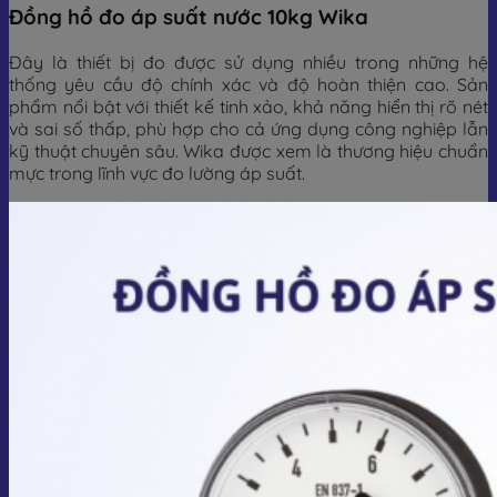
Đồng hồ đo áp suất nước 10kg Wika
Đây là thiết bị đo được sử dụng nhiều trong những hệ
thống yêu cầu độ chính xác và độ hoàn thiện cao. Sản
phẩm nổi bật với thiết kế tinh xảo, khả năng hiển thị rõ nét
và sai số thấp, phù hợp cho cả ứng dụng công nghiệp lẫn
kỹ thuật chuyên sâu. Wika được xem là thương hiệu chuẩn
mực trong lĩnh vực đo lường áp suất.