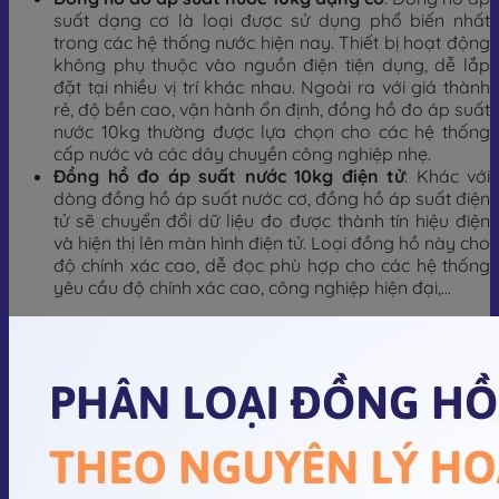
suất dạng cơ là loại được sử dụng phổ biến nhất
trong các hệ thống nước hiện nay. Thiết bị hoạt động
không phụ thuộc vào nguồn điện tiện dụng, dễ lắp
đặt tại nhiều vị trí khác nhau. Ngoài ra với giá thành
rẻ, độ bền cao, vận hành ổn định, đồng hồ đo áp suất
nước 10kg thường được lựa chọn cho các hệ thống
cấp nước và các dây chuyền công nghiệp nhẹ.
Đồng hồ đo áp suất nước 10kg điện tử
: Khác với
dòng đồng hồ áp suất nước cơ, đồng hồ áp suất điện
tử sẽ chuyển đổi dữ liệu đo được thành tín hiệu điện
và hiện thị lên màn hình điện tử. Loại đồng hồ này cho
độ chính xác cao, dễ đọc phù hợp cho các hệ thống
yêu cầu độ chính xác cao, công nghiệp hiện đại,…