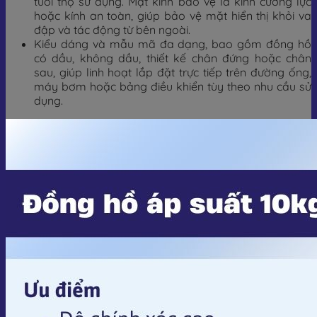
tuổi thọ sử dụng. Mặt kính bảo vệ là kính cường lực
hoặc kính an toàn, giúp bảo vệ mặt hiển thị khỏi va
đập và tác động từ bên ngoài.
Kiểu dáng và mẫu mã đa dạng, bao gồm đồng hồ
có dầu, không dầu, thiết kế chân đứng hoặc chân
sau, giúp linh hoạt lắp đặt trực tiếp trên đường ống,
máy bơm hoặc bảng điều khiển tùy theo nhu cầu sử
dụng.