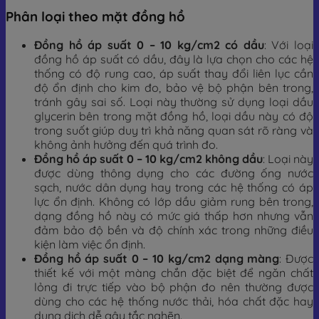
Phân loại theo mặt đồng hồ
Đồng hồ áp suất 0 – 10 kg/cm2 có dầu
: Với loại
đồng hồ áp suất có dầu, đây là lựa chọn cho các hệ
thống có độ rung cao, áp suất thay đổi liên lục cần
độ ổn định cho kim đo, bảo vệ bộ phận bên trong,
tránh gây sai số. Loại này thường sử dụng loại dầu
glycerin bên trong mặt đồng hồ, loại dầu này có độ
trong suốt giúp duy trì khả năng quan sát rõ ràng và
không ảnh hưởng đến quá trình đo.
Đồng hồ áp suất 0 – 10 kg/cm2 không dầu
: Loại này
được dùng thông dụng cho các đường ống nước
sạch, nước dân dụng hay trong các hệ thống có áp
lực ổn định. Không có lớp dầu giảm rung bên trong,
dạng đồng hồ này có mức giá thấp hơn nhưng vẫn
đảm bảo độ bền và độ chính xác trong những điều
kiện làm việc ổn định.
Đồng hồ áp suất 0 – 10 kg/cm2 dạng màng
: Được
thiết kế với một màng chắn đặc biệt để ngăn chất
lỏng đi trực tiếp vào bộ phận đo nên thường được
dùng cho các hệ thống nước thải, hóa chất đặc hay
dung dịch dễ gây tắc nghẽn.