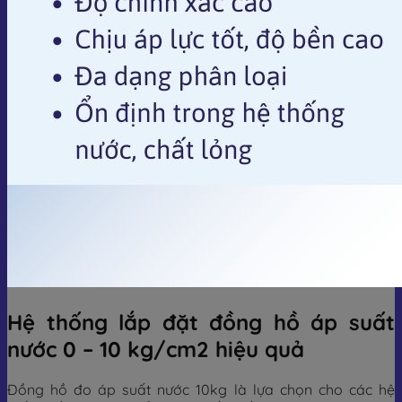
Hệ thống lắp đặt đồng hồ áp suất
nước 0 – 10 kg/cm2 hiệu quả
Đồng hồ đo áp suất nước 10kg là lựa chọn cho các hệ