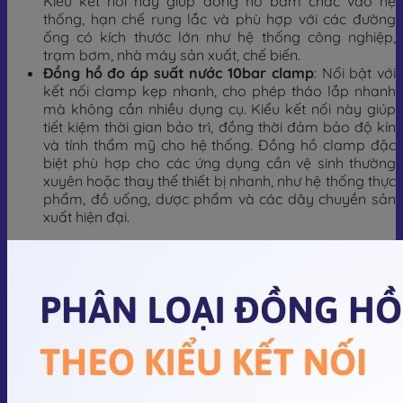
Kiểu kết nối này giúp đồng hồ bám chắc vào hệ
thống, hạn chế rung lắc và phù hợp với các đường
ống có kích thước lớn như hệ thống công nghiệp,
trạm bơm, nhà máy sản xuất, chế biến.
Đồng hồ đo áp suất nước 10bar clamp
: Nổi bật với
kết nối clamp kẹp nhanh, cho phép tháo lắp nhanh
mà không cần nhiều dụng cụ. Kiểu kết nối này giúp
tiết kiệm thời gian bảo trì, đồng thời đảm bảo độ kín
và tính thẩm mỹ cho hệ thống. Đồng hồ clamp đặc
biệt phù hợp cho các ứng dụng cần vệ sinh thường
xuyên hoặc thay thế thiết bị nhanh, như hệ thống thực
phẩm, đồ uống, dược phẩm và các dây chuyền sản
xuất hiện đại.