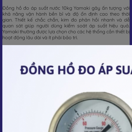
Đồng hồ đo áp suất nước 10kg Yamaki gây ấn tượng với
khả năng vận hành bền bỉ và độ ổn định cao theo thời
gian. Thiết kế chắc chắn, kim đo phản hồi nhanh và dễ
quan sát giúp người dùng kiểm soát áp suất hiệu quả.
Yamaki thường được lựa chọn cho các hệ thống cần thiết bị
hoạt động lâu dài và ít phải bảo trì.