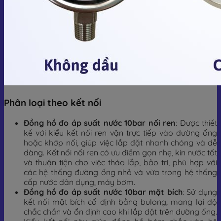
Phân loại theo kết nối
Đồng hồ đo áp suất nước 10bar nối ren
: Được thiết
kế với kiểu kết nối ren vặn trực tiếp vào đường ống
hoặc khớp nối, giúp việc lắp đặt nhanh chóng và dễ
dàng. Kết nối nối ren có ưu điểm gọn nhẹ, kín nước tốt
và thuận tiện cho việc tháo lắp, bảo trì, phù hợp với
các hệ thống đường ống nhỏ và vừa trong hệ thống
cấp nước dân dụng, máy bơm.
Đồng hồ đo áp suất nước 10bar mặt bích
: Sử dụng
kết nối mặt bích cố định bằng bulong, mang lại độ
chắc chắn và ổn định cao khi lắp đặt trên đường ống.