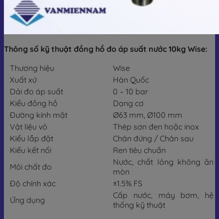
Thông số kỹ thuật đồng hồ đo áp suất nước 10kg Wise:
Thương hiệu
Wise
Xuất xứ
Hàn Quốc
Dải đo áp suất
0 – 10 bar
Kiểu đồng hồ
Dạng cơ
Đường kính mặt
Ø63 mm, Ø100 mm
Vật liệu vỏ
Thép sơn đen hoặc inox
Kiểu lắp đặt
Chân đứng / Chân sau
Kiểu kết nối
Ren tiêu chuẩn
Nước, chất lỏng không ăn
Môi chất đo
mòn
Độ chính xác
±1.5% FS
Cấp nước, máy bơm, hệ
Ứng dụng
thống kỹ thuật