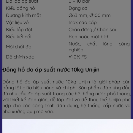
Dải đo áp suất
0 – 10 bar
Kiểu đồng hồ
Dạng cơ
Đường kính mặt
Ø63 mm, Ø100 mm
Vật liệu vỏ
Inox cao cấp
Kiểu lắp đặt
Chân đứng / Chân sau
Kiểu kết nối
Ren hoặc mặt bích
Nước, chất lỏng công
Môi chất đo
nghiệp
Độ chính xác
±1.0% FS
Đồng hồ đo áp suất nước 10kg Unijin
Đồng hồ đo áp suất nước 10kg Unijin là giải pháp cân
bằng tốt giữa hiệu năng và chi phí. Sản phẩm đáp ứng đầy
đủ nhu cầu đo áp suất trong các hệ thống nước phổ thông,
với thiết kế đơn giản, dễ lắp đặt và dễ thay thế. Unijin phù
hợp cho các công trình dân dụng, hệ thống cấp nước và
nhà xưởng quy mô vừa.