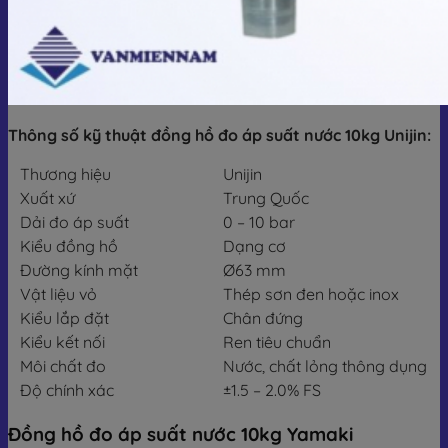
Thông số kỹ thuật đồng hồ đo áp suất nước 10kg Unijin:
Thương hiệu
Unijin
Xuất xứ
Trung Quốc
Dải đo áp suất
0 – 10 bar
Kiểu đồng hồ
Dạng cơ
Đường kính mặt
Ø63 mm
Vật liệu vỏ
Thép sơn đen hoặc inox
Kiểu lắp đặt
Chân đứng
Kiểu kết nối
Ren tiêu chuẩn
Môi chất đo
Nước, chất lỏng thông dụng
Độ chính xác
±1.5 – 2.0% FS
Đồng hồ đo áp suất nước 10kg Yamaki