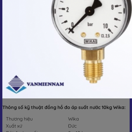
Thông số kỹ thuật đồng hồ đo áp suất nước 10kg Wika:
Thương hiệu
Wika
Xuất xứ
Đức