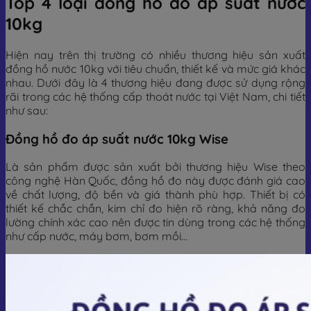
Top 4 loại đồng hồ đo áp suất nước
10kg
Hiện nay trên thị trường có nhiều thương hiệu sản xuất
đồng hồ nước 10kg với tiêu chuẩn, thiết kế và mức giá khác
nhau. Dưới đây là 4 thương hiệu đang được sử dụng rộng
rãi trong các hệ thống cấp thoát nước tại Việt Nam, chi tiết
như sau:
Đồng hồ đo áp suất nước 10kg Wise
Là sản phẩm được sản xuất bởi thương hiệu Wise theo
công nghệ Hàn Quốc, đồng hồ đo này được đánh giá cao
về chất lượng, độ bền và giá thành phù hợp. Thiết bị có
thiết kế chắc chắn, kim chỉ đo hiện rõ ràng, khả năng đo
lường chính xác cao nên được tin dùng trong các hệ thống
như cấp nước, máy bơm, bơm mồi…