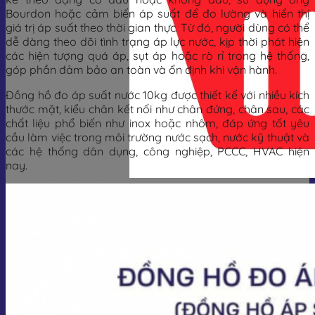
Bourdon hoặc cảm biến áp suất để đo lường và hiển thị
giá trị áp suất theo thời gian thực. Từ đó, người dùng có thể
dễ dàng theo dõi tình trạng áp lực nước, kịp thời phát hiện
các hiện tượng quá áp, sụt áp hoặc rò rỉ trong hệ thống,
góp phần đảm bảo an toàn và ổn định khi vận hành.
Đồng hồ đo áp suất nước 10kg được thiết kế với nhiều kích
thước mặt, kiểu chân kết nối như chân đứng, chân sau, các
chất liệu phổ biến như inox hoặc nhôm, đáp ứng tốt yêu
cầu làm việc trong môi trường nước sạch, nước kỹ thuật và
các hệ thống dân dụng, công nghiệp, PCCC, HVAC hiện
nay.
Giỏ hàng