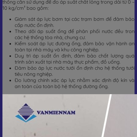
thống cần sử dụng để đo áp suất chất lỏng trong dải từ 0 –
10 kg/cm² bao gồm:
Giám sát áp lực bơm tại các trạm bơm để đảm bảo
cấp nước ổn định.
Theo dõi áp suất ống để phân phối nước đều tron
các hệ thống tòa nhà, chung cư.
Kiểm soát áp lực đường ống, đảm bảo vận hành an
toàn tại nhà máy và khu công nghiệp.
Duy trì áp suất ổn định, đảm bảo chất lượng quá
trình sản xuất tại nhà máy thực phẩm, đồ uống.
Đảm bảo áp lực nước tưới ổn định cho hệ thống tưới
tiêu nông nghiệp.
Đo lường chính xác áp lực nhằm xác định độ kín và
an toàn của toàn bộ hệ thống đường ống.