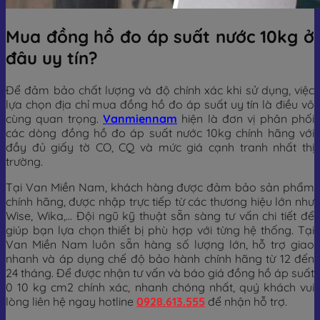
Mua đồng hồ đo áp suất nước 10kg ở
đâu uy tín?
Để đảm bảo chất lượng và độ chính xác khi sử dụng, việc
lựa chọn địa chỉ mua đồng hồ đo áp suất uy tín là điều vô
cùng quan trọng.
Vanmiennam
hiện là đơn vị phân phối
các dòng đồng hồ đo áp suất nước 10kg chính hãng với
đầy đủ giấy tờ CO, CQ và mức giá cạnh tranh nhất thị
trường.
Tại Van Miền Nam, khách hàng được đảm bảo sản phẩm
chính hãng, được nhập trực tiếp từ các thương hiệu lớn như
Wise, Wika,… Đội ngũ kỹ thuật sẵn sàng tư vấn chi tiết để
giúp bạn lựa chọn thiết bị phù hợp với từng hệ thống. Tại
Van Miền Nam luôn sẵn hàng số lượng lớn, hỗ trợ giao
nhanh và áp dụng chế độ bảo hành chính hãng từ 12 đến
24 tháng. Để được nhận tư vấn và báo giá đồng hồ áp suất
0 10 kg cm2 chính xác, nhanh chóng nhất, quý khách vui
lòng liên hệ ngay hotline
0928.613.555
để nhận hỗ trợ.