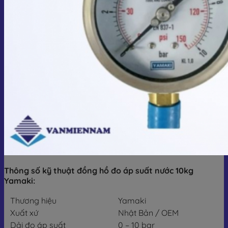
Thông số kỹ thuật đồng hồ đo áp suất nước 10kg
Yamaki:
Thương hiệu
Yamaki
Xuất xứ
Nhật Bản / OEM
Dải đo áp suất
0 – 10 bar