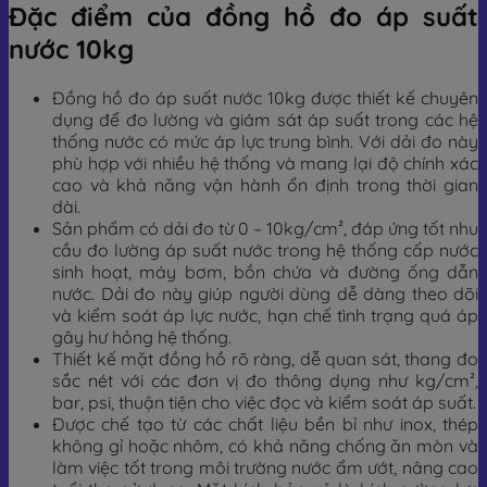
Đặc điểm của đồng hồ đo áp suất
nước 10kg
Đồng hồ đo áp suất nước 10kg được thiết kế chuyên
dụng để đo lường và giám sát áp suất trong các hệ
thống nước có mức áp lực trung bình. Với dải đo này
phù hợp với nhiều hệ thống và mang lại độ chính xác
cao và khả năng vận hành ổn định trong thời gian
dài.
Sản phẩm có dải đo từ 0 – 10kg/cm², đáp ứng tốt nhu
cầu đo lường áp suất nước trong hệ thống cấp nước
sinh hoạt, máy bơm, bồn chứa và đường ống dẫn
nước. Dải đo này giúp người dùng dễ dàng theo dõi
và kiểm soát áp lực nước, hạn chế tình trạng quá áp
gây hư hỏng hệ thống.
Thiết kế mặt đồng hồ rõ ràng, dễ quan sát, thang đo
sắc nét với các đơn vị đo thông dụng như kg/cm²,
bar, psi, thuận tiện cho việc đọc và kiểm soát áp suất.
Được chế tạo từ các chất liệu bền bỉ như inox, thép
không gỉ hoặc nhôm, có khả năng chống ăn mòn và
làm việc tốt trong môi trường nước ẩm ướt, nâng cao