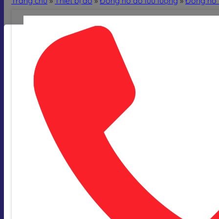
Trang chủ
»
Thiết bị đo
»
Đồng hồ đo lưu lượng
»
Đồng hồ 