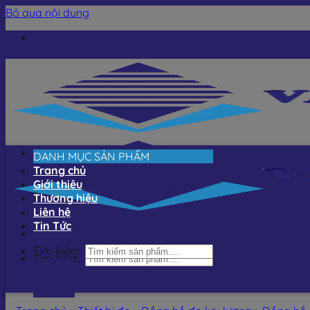
Bỏ qua nội dung
DANH MỤC SẢN PHẨM
Trang chủ
Giới thiệu
Thương hiệu
Liên hệ
Tin Tức
Tìm kiếm:
Tìm kiếm: