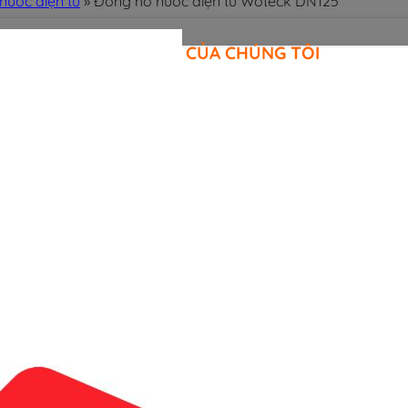
nước điện tử
»
Đồng hồ nước điện tử Woteck DN125
CAM KẾT CỦA CHÚNG TÔI