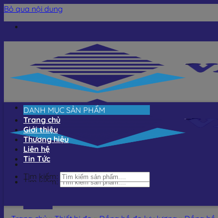
Bỏ qua nội dung
DANH MỤC SẢN PHẨM
Trang chủ
Giới thiệu
Thương hiệu
Liên hệ
Tin Tức
Tìm kiếm:
Tìm kiếm: