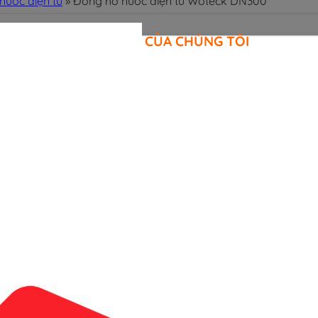
nước điện tử
»
Đồng hồ nước điện tử Woteck DN300
CAM KẾT CỦA CHÚNG TÔI