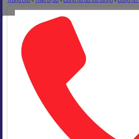
Trang chủ
»
Thiết bị đo
»
Đồng hồ đo lưu lượng
»
Đồng hồ 