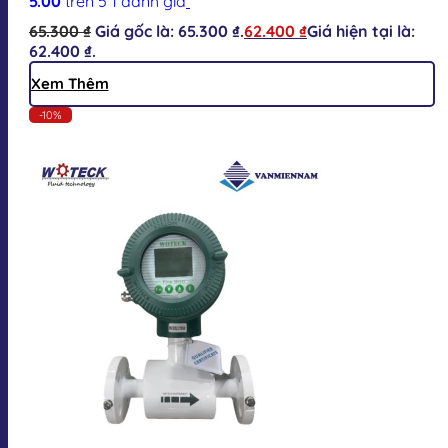
5.00
trên 5
1
đánh giá
65.300
₫
Giá gốc là: 65.300 ₫.
62.400
₫
Giá hiện tại là:
62.400 ₫.
Xem Thêm
-10%