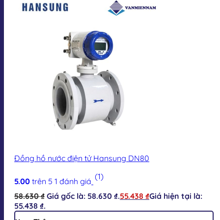
Đồng hồ nước điện tử Hansung DN80
(1)
5.00
trên 5
1
đánh giá
58.630
₫
Giá gốc là: 58.630 ₫.
55.438
₫
Giá hiện tại là:
55.438 ₫.