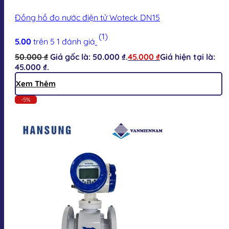
Đồng hồ đo nước điện tử Woteck DN15
(1)
5.00
trên 5
1
đánh giá
50.000
₫
Giá gốc là: 50.000 ₫.
45.000
₫
Giá hiện tại là:
45.000 ₫.
Xem Thêm
-5%