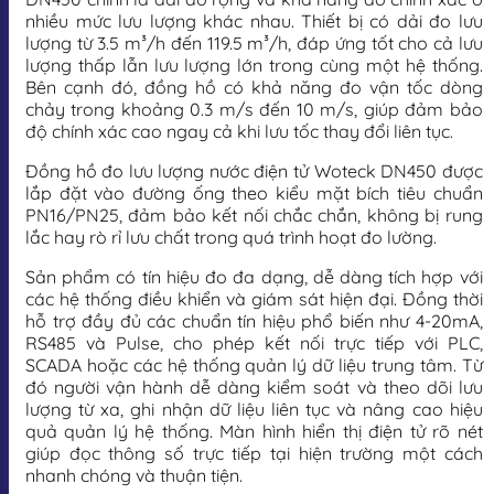
nhiều mức lưu lượng khác nhau. Thiết bị có dải đo lưu
lượng từ 3.5 m³/h đến 119.5 m³/h, đáp ứng tốt cho cả lưu
lượng thấp lẫn lưu lượng lớn trong cùng một hệ thống.
Bên cạnh đó, đồng hồ có khả năng đo vận tốc dòng
chảy trong khoảng 0.3 m/s đến 10 m/s, giúp đảm bảo
độ chính xác cao ngay cả khi lưu tốc thay đổi liên tục.
Đồng hồ đo lưu lượng nước điện tử Woteck DN450 được
lắp đặt vào đường ống theo kiểu mặt bích tiêu chuẩn
PN16/PN25, đảm bảo kết nối chắc chắn, không bị rung
lắc hay rò rỉ lưu chất trong quá trình hoạt đo lường.
Sản phẩm có tín hiệu đo đa dạng, dễ dàng tích hợp với
các hệ thống điều khiển và giám sát hiện đại. Đồng thời
hỗ trợ đầy đủ các chuẩn tín hiệu phổ biến như 4-20mA,
RS485 và Pulse, cho phép kết nối trực tiếp với PLC,
SCADA hoặc các hệ thống quản lý dữ liệu trung tâm. Từ
đó người vận hành dễ dàng kiểm soát và theo dõi lưu
lượng từ xa, ghi nhận dữ liệu liên tục và nâng cao hiệu
quả quản lý hệ thống. Màn hình hiển thị điện tử rõ nét
giúp đọc thông số trực tiếp tại hiện trường một cách
nhanh chóng và thuận tiện.