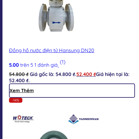
Đồng hồ nước điện tử Hansung DN20
(1)
5.00
trên 5
1
đánh giá
54.800
₫
Giá gốc là: 54.800 ₫.
52.400
₫
Giá hiện tại là:
52.400 ₫.
Xem Thêm
-14%