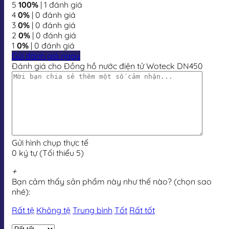
5
100%
| 1 đánh giá
4
0%
| 0 đánh giá
3
0%
| 0 đánh giá
2
0%
| 0 đánh giá
1
0%
| 0 đánh giá
Gửi đánh giá ngay
Đánh giá cho Đồng hồ nước điện tử Woteck DN450
Gửi hình chụp thực tế
0 ký tự (Tối thiểu 5)
+
Bạn cảm thấy sản phẩm này như thế nào? (chọn sao
nhé):
Rất tệ
Không tệ
Trung bình
Tốt
Rất tốt