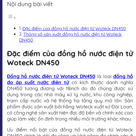
Nội dung bài viết
Đặc điểm của đồng hồ nước điện tử Woteck DN450
Thông số sản xuất đồng hồ nước điện tử Woteck
DN450
Đặc điểm của đồng hồ nước điện tử
Woteck DN450
Đồng hồ nước điện tử Woteck DN450
là loại
đồng hồ
đo áp suất nước điện tử
có kích thước danh nghĩa
DN450 tương đương với 18inch do đó chúng được sử
dụng trong các nhà máy xử lý nước, khu công nghiệp,
trạm cấp nước và hệ thống hạ tầng quy mô lớn. Sản
phẩm được sản xuất bởi hãng Woteck xuất xứ Đài Loan,
có công nghệ sản xuất hiện đại, độ bền và chính xác cao
giúp làm việc ổn định trong nhiều môi trường khác nhau.
Ưu điểm nổi bật của đồng hồ nước điện tử Woteck
DN450 chính là dải đo rộng và khả năng đo chính xác ở