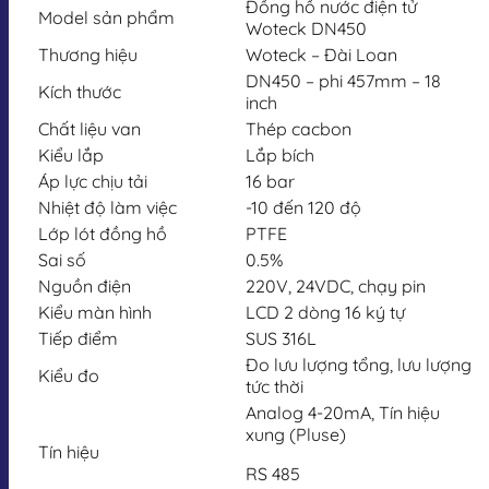
Đồng hồ nước điện tử
Model sản phẩm
Woteck DN450
Thương hiệu
Woteck – Đài Loan
DN450 – phi 457mm – 18
Kích thước
inch
Chất liệu van
Thép cacbon
Kiểu lắp
Lắp bích
Áp lực chịu tải
16 bar
Nhiệt độ làm việc
-10 đến 120 độ
Lớp lót đồng hồ
PTFE
Sai số
0.5%
Nguồn điện
220V, 24VDC, chạy pin
Kiểu màn hình
LCD 2 dòng 16 ký tự
Tiếp điểm
SUS 316L
Đo lưu lượng tổng, lưu lượng
Kiểu đo
tức thời
Analog 4-20mA, Tín hiệu
xung (Pluse)
Tín hiệu
RS 485