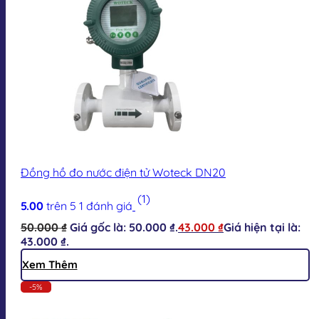
Đồng hồ đo nước điện tử Woteck DN20
(1)
5.00
trên 5
1
đánh giá
50.000
₫
Giá gốc là: 50.000 ₫.
43.000
₫
Giá hiện tại là:
43.000 ₫.
Xem Thêm
-5%