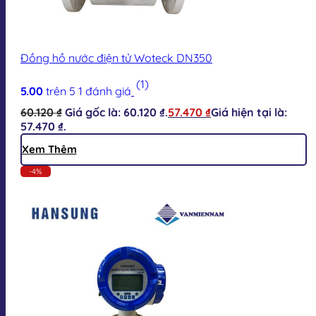
Đồng hồ nước điện tử Woteck DN350
(1)
5.00
trên 5
1
đánh giá
60.120
₫
Giá gốc là: 60.120 ₫.
57.470
₫
Giá hiện tại là:
57.470 ₫.
Xem Thêm
-4%