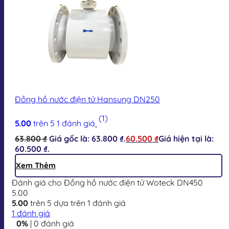
Đồng hồ nước điện tử Hansung DN250
(1)
5.00
trên 5
1
đánh giá
63.800
₫
Giá gốc là: 63.800 ₫.
60.500
₫
Giá hiện tại là:
60.500 ₫.
Xem Thêm
Đánh giá cho Đồng hồ nước điện tử Woteck DN450
5.00
5.00
trên 5 dựa trên
1
đánh giá
1
đánh giá
0%
| 0 đánh giá