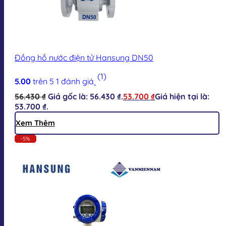
Đồng hồ nước điện tử Hansung DN50
(1)
5.00
trên 5
1
đánh giá
56.430
₫
Giá gốc là: 56.430 ₫.
53.700
₫
Giá hiện tại là:
53.700 ₫.
Xem Thêm
-5%