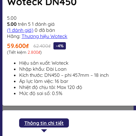
Woteck DN450
5.00
5.00
trên 5
1
đánh giá
(
1
đánh giá)
0
đã bán
Hãng:
Thương hiệu Woteck
59.600₫
62.400₫
-4%
(Tiết kiệm
2.800₫
)
Hiệu sản xuất: Woteck
Nhập khẩu: Đài Loan
Kích thước: DN450 – phi 457mm – 18 inch
Áp lực làm việc: 16 bar
Nhiệt độ chịu tải: Max 120 độ
Mức độ sai số: 0.5%
Thông tin chi tiết