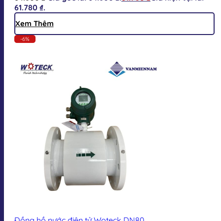
61.780 ₫.
Xem Thêm
-6%
Đồng hồ nước điện tử Woteck DN80