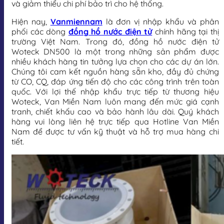
và giảm thiểu chi phí bảo trì cho hệ thống.
Hiện nay,
Vanmiennam
là đơn vị nhập khẩu và phân
phối các dòng
đồng hồ nước điện tử
chính hãng tại thị
trường Việt Nam. Trong đó, đồng hồ nước điện tử
Woteck DN500 là một trong những sản phẩm được
nhiều khách hàng tin tưởng lựa chọn cho các dự án lớn.
Chúng tôi cam kết nguồn hàng sẵn kho, đầy đủ chứng
từ CO, CQ, đáp ứng tiến độ cho các công trình trên toàn
quốc. Với lợi thế nhập khẩu trực tiếp từ thương hiệu
Woteck, Van Miền Nam luôn mang đến mức giá cạnh
tranh, chiết khấu cao và bảo hành lâu dài. Quý khách
hàng vui lòng liên hệ trực tiếp qua Hotline Van Miền
Nam để được tư vấn kỹ thuật và hỗ trợ mua hàng chi
tiết.