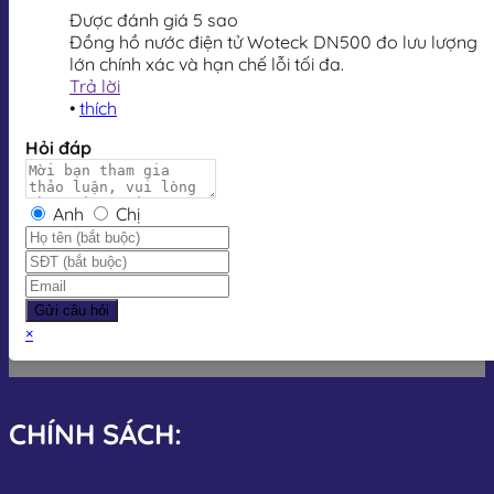
Được đánh giá 5 sao
Đồng hồ nước điện tử Woteck DN500 đo lưu lượng
lớn chính xác và hạn chế lỗi tối đa.
Trả lời
•
thích
Hỏi đáp
Anh
Chị
Gửi câu hỏi
×
CHÍNH SÁCH: