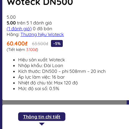
Woteck DN500
5.00
5.00
trên 5
1
đánh giá
(
1
đánh giá)
0
đã bán
Hãng:
Thương hiệu Woteck
60.400₫
63.500₫
-5%
(Tiết kiệm
3.100₫
)
Hiệu sản xuất: Woteck
Nhập khẩu: Đài Loan
Kích thước: DN500 – phi 508mm – 20 inch
Áp lực làm việc: 16 bar
Nhiệt độ chịu tải: Max 120 độ
Mức độ sai số: 0.5%
Thông tin chi tiết