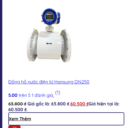
Đồng hồ nước điện tử Hansung DN250
(1)
5.00
trên 5
1
đánh giá
63.800
₫
Giá gốc là: 63.800 ₫.
60.500
₫
Giá hiện tại là:
60.500 ₫.
Xem Thêm
-5%