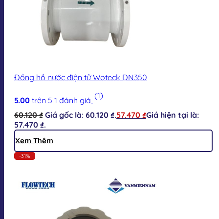
Đồng hồ nước điện tử Woteck DN350
(1)
5.00
trên 5
1
đánh giá
60.120
₫
Giá gốc là: 60.120 ₫.
57.470
₫
Giá hiện tại là:
57.470 ₫.
Xem Thêm
-31%