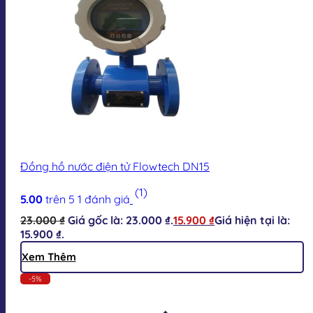
Đồng hồ nước điện tử Flowtech DN15
(1)
5.00
trên 5
1
đánh giá
23.000
₫
Giá gốc là: 23.000 ₫.
15.900
₫
Giá hiện tại là:
15.900 ₫.
Xem Thêm
-5%