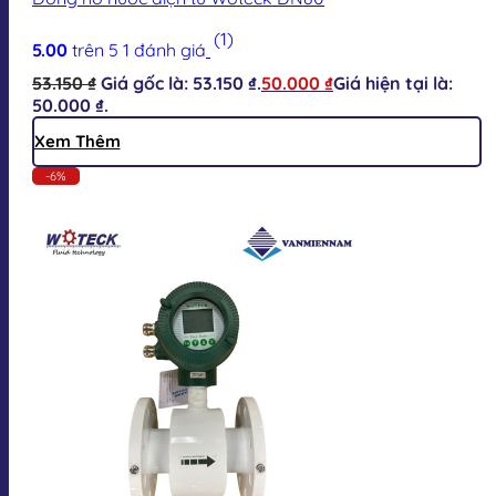
(1)
5.00
trên 5
1
đánh giá
53.150
₫
Giá gốc là: 53.150 ₫.
50.000
₫
Giá hiện tại là:
50.000 ₫.
Xem Thêm
-6%