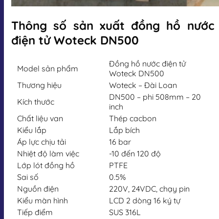
Thông số sản xuất đồng hồ nước
điện tử Woteck DN500
Đồng hồ nước điện tử
Model sản phẩm
Woteck DN500
Thương hiệu
Woteck – Đài Loan
DN500 – phi 508mm – 20
Kích thước
inch
Chất liệu van
Thép cacbon
Kiểu lắp
Lắp bích
Áp lực chịu tải
16 bar
Nhiệt độ làm việc
-10 đến 120 độ
Lớp lót đồng hồ
PTFE
Sai số
0.5%
Nguồn điện
220V, 24VDC, chạy pin
Kiểu màn hình
LCD 2 dòng 16 ký tự
Tiếp điểm
SUS 316L