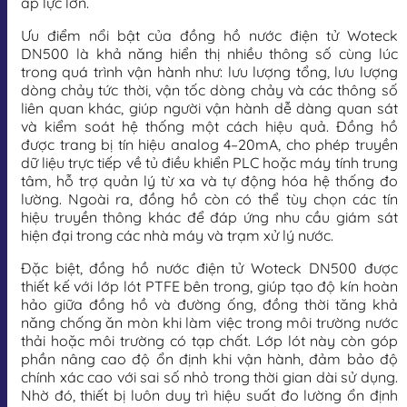
áp lực lớn.
Ưu điểm nổi bật của đồng hồ nước điện tử Woteck
DN500 là khả năng hiển thị nhiều thông số cùng lúc
trong quá trình vận hành như: lưu lượng tổng, lưu lượng
dòng chảy tức thời, vận tốc dòng chảy và các thông số
liên quan khác, giúp người vận hành dễ dàng quan sát
và kiểm soát hệ thống một cách hiệu quả. Đồng hồ
được trang bị tín hiệu analog 4–20mA, cho phép truyền
dữ liệu trực tiếp về tủ điều khiển PLC hoặc máy tính trung
tâm, hỗ trợ quản lý từ xa và tự động hóa hệ thống đo
lường. Ngoài ra, đồng hồ còn có thể tùy chọn các tín
hiệu truyền thông khác để đáp ứng nhu cầu giám sát
hiện đại trong các nhà máy và trạm xử lý nước.
Đặc biệt, đồng hồ nước điện tử Woteck DN500 được
thiết kế với lớp lót PTFE bên trong, giúp tạo độ kín hoàn
hảo giữa đồng hồ và đường ống, đồng thời tăng khả
năng chống ăn mòn khi làm việc trong môi trường nước
thải hoặc môi trường có tạp chất. Lớp lót này còn góp
phần nâng cao độ ổn định khi vận hành, đảm bảo độ
chính xác cao với sai số nhỏ trong thời gian dài sử dụng.
Nhờ đó, thiết bị luôn duy trì hiệu suất đo lường ổn định