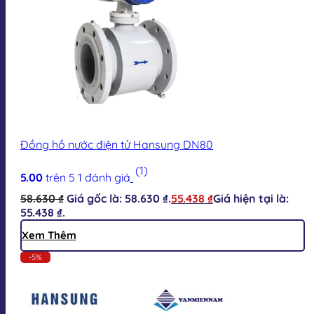
Đồng hồ nước điện tử Hansung DN80
(1)
5.00
trên 5
1
đánh giá
58.630
₫
Giá gốc là: 58.630 ₫.
55.438
₫
Giá hiện tại là:
55.438 ₫.
Xem Thêm
-5%