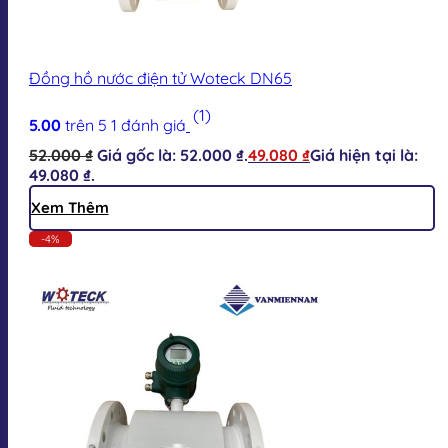
Đồng hồ nước điện tử Woteck DN65
(1)
5.00
trên 5
1
đánh giá
52.000
₫
Giá gốc là: 52.000 ₫.
49.080
₫
Giá hiện tại là:
49.080 ₫.
Xem Thêm
-4%