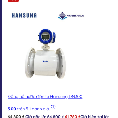
Đồng hồ nước điện tử Hansung DN300
(1)
5.00
trên 5
1
đánh giá
64.800
₫
Giá gốc là: 64.800 ₫.
61.780
₫
Giá hiện tại là: