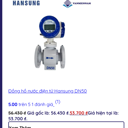
Đồng hồ nước điện tử Hansung DN50
(1)
5.00
trên 5
1
đánh giá
56.430
₫
Giá gốc là: 56.430 ₫.
53.700
₫
Giá hiện tại là:
53.700 ₫.
Xem Thêm