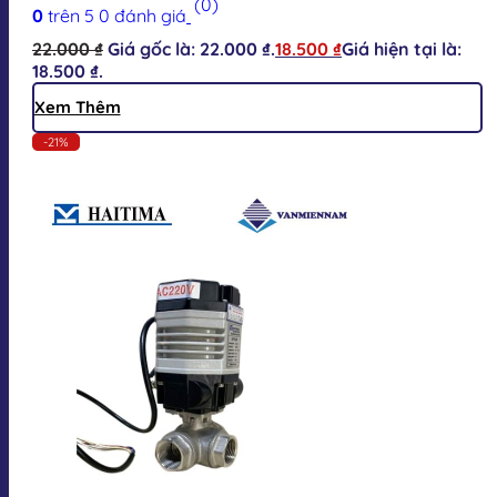
(0)
0
trên 5
0
đánh giá
22.000
₫
Giá gốc là: 22.000 ₫.
18.500
₫
Giá hiện tại là:
18.500 ₫.
Xem Thêm
-21%