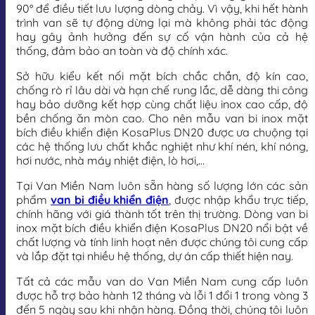
90° để điều tiết lưu lượng dòng chảy. Vì vậy, khi hết hành
trình van sẽ tự động dừng lại mà không phải tác động
hay gây ảnh hưởng đến sự cố vận hành của cả hệ
thống, đảm bảo an toàn và độ chính xác.
Sở hữu kiểu kết nối mặt bích chắc chắn, độ kín cao,
chống rò rỉ lâu dài và hạn chế rung lắc, dễ dàng thi công
hay bảo dưỡng kết hợp cùng chất liệu inox cao cấp, độ
bền chống ăn mòn cao. Cho nên mẫu van bi inox mặt
bích điều khiển điện KosaPlus DN20 được ưa chuộng tại
các hệ thống lưu chất khắc nghiệt như khí nén, khí nóng,
hơi nước, nhà máy nhiệt điện, lò hơi,…
Tại Van Miền Nam luôn sẵn hàng số lượng lớn các sản
phẩm
van bi điều khiển điện
, được nhập khẩu trực tiếp,
chính hãng với giá thành tốt trên thị trường. Dòng van bi
inox mặt bích điều khiển điện KosaPlus DN20 nổi bật về
chất lượng và tính linh hoạt nên được chúng tôi cung cấp
và lắp đặt tại nhiều hệ thống, dự án cấp thiết hiện nay.
Tất cả các mẫu van do Van Miền Nam cung cấp luôn
được hỗ trợ bảo hành 12 tháng và lỗi 1 đổi 1 trong vòng 3
đến 5 ngày sau khi nhận hàng. Đồng thời, chúng tôi luôn