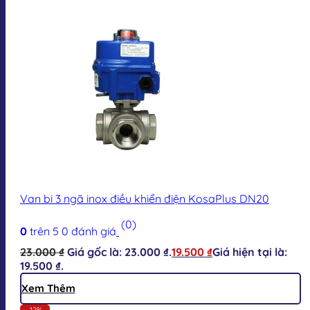
Van bi 3 ngã inox điều khiển điện KosaPlus DN20
(0)
0
trên 5
0
đánh giá
23.000
₫
Giá gốc là: 23.000 ₫.
19.500
₫
Giá hiện tại là:
19.500 ₫.
Xem Thêm
-12%