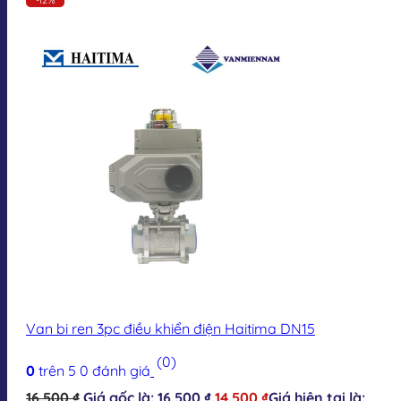
Van bi ren 3pc điều khiển điện Haitima DN15
(0)
0
trên 5
0
đánh giá
16.500
₫
Giá gốc là: 16.500 ₫.
14.500
₫
Giá hiện tại là: