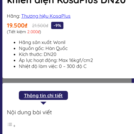
Hãng:
Thương hiệu KosaPlus
19.500₫
21.500₫
-9%
(Tiết kiệm
2.000₫
)
Hãng sản xuất: Wonil
Nguồn gốc: Hàn Quốc
Kích thước: DN20
Áp lực hoạt động: Max 16kgf/cm2
Nhiệt độ làm việc: 0 – 300 độ C
Thông tin chi tiết
Nội dung bài viết