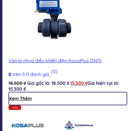
Van bi nhựa điều khiển điện KosaPlus DN15
(0)
0
trên 5
0
đánh giá
18.500
₫
Giá gốc là: 18.500 ₫.
15.300
₫
Giá hiện tại là:
15.300 ₫.
Xem Thêm
-15%