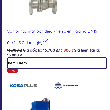
Van bi inox mặt bích điều khiển điện Haitima DN15
(0)
0
trên 5
0
đánh giá
16.700
₫
Giá gốc là: 16.700 ₫.
13.800
₫
Giá hiện tại là:
13.800 ₫.
Xem Thêm
-17%