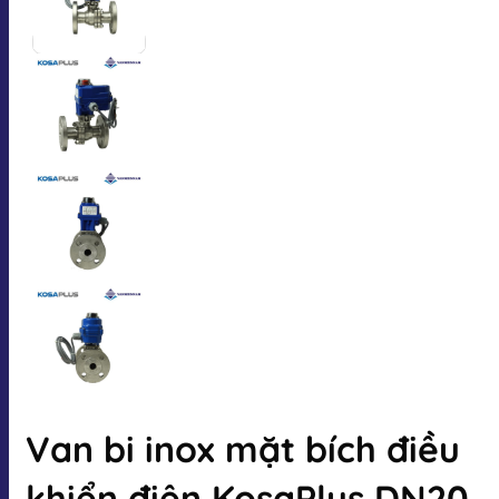
Van bi inox mặt bích điều
khiển điện KosaPlus DN20