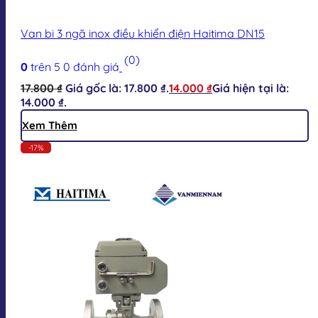
Van bi 3 ngã inox điều khiển điện Haitima DN15
(0)
0
trên 5
0
đánh giá
17.800
₫
Giá gốc là: 17.800 ₫.
14.000
₫
Giá hiện tại là:
14.000 ₫.
Xem Thêm
-17%