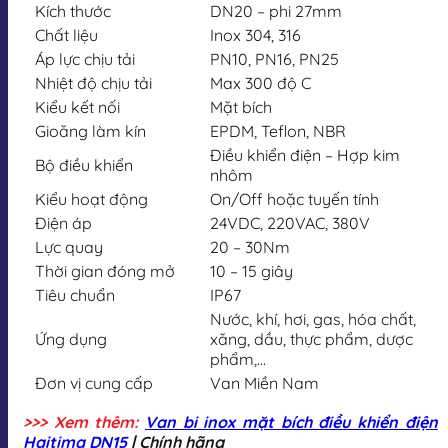
Kích thước
DN20 – phi 27mm
Chất liệu
Inox 304, 316
Áp lực chịu tải
PN10, PN16, PN25
Nhiệt độ chịu tải
Max 300 độ C
Kiểu kết nối
Mặt bích
Gioăng làm kín
EPDM, Teflon, NBR
Điều khiển điện – Hợp kim
Bộ điều khiển
nhôm
Kiểu hoạt động
On/Off hoặc tuyến tính
Điện áp
24VDC, 220VAC, 380V
Lực quay
20 – 30Nm
Thời gian đóng mở
10 – 15 giây
Tiêu chuẩn
IP67
Nước, khí, hơi, gas, hóa chất,
Ứng dụng
xăng, dầu, thực phẩm, dược
phẩm,…
Đơn vị cung cấp
Van Miền Nam
>>> Xem thêm:
Van bi inox mặt bích điều khiển điện
Haitima DN15
| Chính hãng