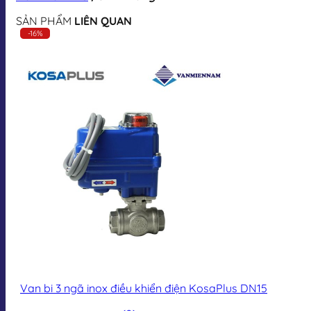
SẢN PHẨM
LIÊN QUAN
-16%
Van bi 3 ngã inox điều khiển điện KosaPlus DN15