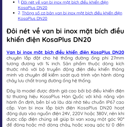
Đôi nét về van bi inox mặt bích điều khiển điện
KosaPlus DN20
Thông số cơ bản van bi inox mặt bích điều khiển điện
KosaPlus DN20
Đôi nét về van bi inox mặt bích điều
khiển điện KosaPlus DN20
Van bi inox mặt bích điều khiển điện KosaPlus DN20
chuyên lắp đặt cho hệ thống đường ống phi 27mm
tương đương với ¾ inch. Sản phẩm thuộc dòng kích
thước nhỏ với bộ truyền động điện điều khiển thông
minh và chuyên để kiểm soát quá trình vận hành dòng
chảy lưu chất trong đường ống hệ thống.
Đây là model được đánh giá cao bởi bộ điều khiển điện
từ thương hiệu KosaPlus Hàn Quốc với khả năng vận
hành ổn định, bền bỉ và lâu dài nhờ tiêu chuẩn IP67 cao
cấp. Van bi inox lắp bích điện KosaPlus DN20 hoạt
động dựa vào nguồn điện 24V, 220V hoặc 380V, nên khi
được cấp điện chúng sẽ giúp bi van xoay một góc 90°
để đóng hoặc mở dòng chảy, hoặc xoay góc từ 0 đến