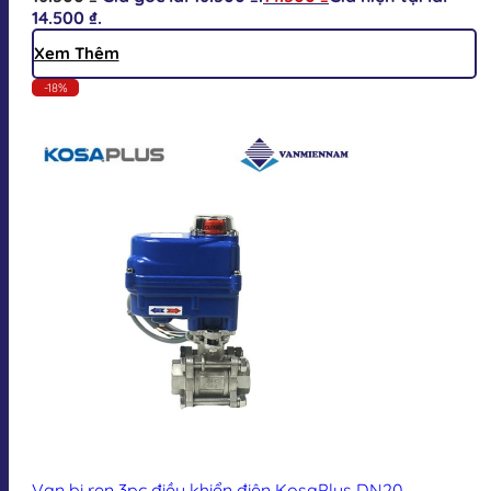
14.500 ₫.
Xem Thêm
-18%
Van bi ren 3pc điều khiển điện KosaPlus DN20