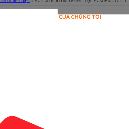
điều khiển điện
»
Van bi nhựa điều khiển điện KosaPlus DN15
CAM KẾT CỦA CHÚNG TÔI