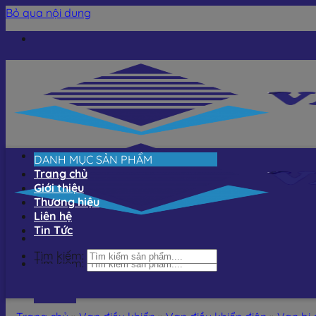
Bỏ qua nội dung
DANH MỤC SẢN PHẨM
Trang chủ
Giới thiệu
Thương hiệu
Liên hệ
Tin Tức
Tìm kiếm:
Tìm kiếm: