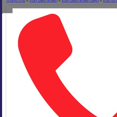
Trang chủ
»
Van điều khiển
»
Van điều khiển điện
»
Van bi 