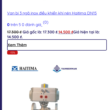
Van bi 3 ngã inox điều khiển khí nén Haitima DN15
(0)
0
trên 5
0
đánh giá
17.300
₫
Giá gốc là: 17.300 ₫.
14.500
₫
Giá hiện tại là:
14.500 ₫.
Xem Thêm
-15%