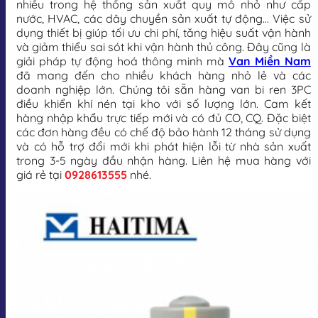
nhiều trong hệ thống sản xuất quy mô nhỏ như cấp
nước, HVAC, các dây chuyền sản xuất tự động… Việc sử
dụng thiết bị giúp tối ưu chi phí, tăng hiệu suất vận hành
và giảm thiểu sai sót khi vận hành thủ công. Đây cũng là
giải pháp tự động hoá thông minh mà
Van Miền Nam
đã mang đến cho nhiều khách hàng nhỏ lẻ và các
doanh nghiệp lớn. Chúng tôi sẵn hàng van bi ren 3PC
điều khiển khí nén tại kho với số lượng lớn. Cam kết
hàng nhập khẩu trực tiếp mới và có đủ CO, CQ. Đặc biệt
các đơn hàng đều có chế độ bảo hành 12 tháng sử dụng
và có hỗ trợ đổi mới khi phát hiện lỗi từ nhà sản xuất
trong 3-5 ngày đầu nhận hàng. Liên hệ mua hàng với
giá rẻ tại
0928613555
nhé.