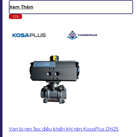
Xem Thêm
-12%
Van bi ren 3pc điều khiển khí nén KosaPlus DN25