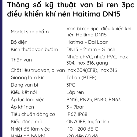
Thông số kỹ thuật van bi ren 3pc
điều khiển khí nén Haitima DN15
Van bi ren 3pc điều khiển khí
Model sản phẩm
nén Haitima DN15
Bộ điện
Hatima – Đài Loan
Kích thước van bướm
DN15 – 21mm – ½ inch
Nhựa uPVC, nhựa PVC, Inox
Thân van
304, inox 316, gang
Chất liệu trục van, bi van
Inox 304(CF8), Inox 316
Gioăng làm kín
Teflon (PTFE)
Dạng van bi
3PC
Kiểu kết nối
Lắp ren
Áp lực làm việc
PN16, PN25, PN40, PN63
Áp khí nén
3 – 7bar
Tiêu chuẩn động cơ
IP67, IP68
Kiểu đóng mở
ON/OFF, tuyến tính
Nhiệt độ làm việc
-10 ~ 200 độ C
Nhiệt độ bộ khí
-20 đến 60 độ.