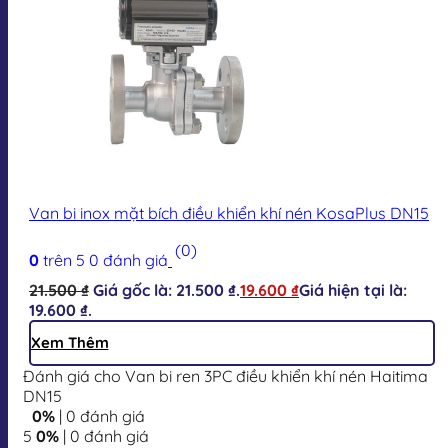
Van bi inox mặt bích điều khiển khí nén KosaPlus DN15
(0)
0
trên 5
0
đánh giá
21.500
₫
Giá gốc là: 21.500 ₫.
19.600
₫
Giá hiện tại là:
19.600 ₫.
Xem Thêm
Đánh giá cho Van bi ren 3PC điều khiển khí nén Haitima
DN15
0%
| 0 đánh giá
5
0%
| 0 đánh giá