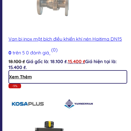
Van bi inox mặt bích điều khiển khí nén Haitima DN15
(0)
0
trên 5
0
đánh giá
18.100
₫
Giá gốc là: 18.100 ₫.
15.400
₫
Giá hiện tại là:
15.400 ₫.
Xem Thêm
-9%