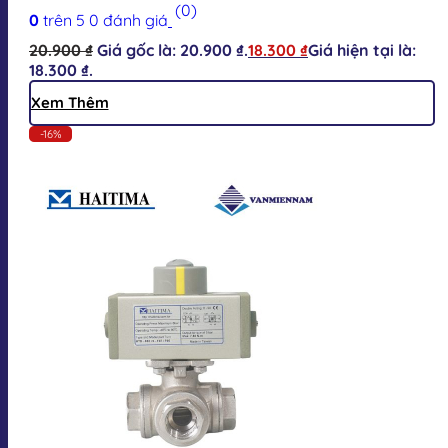
(0)
0
trên 5
0
đánh giá
20.900
₫
Giá gốc là: 20.900 ₫.
18.300
₫
Giá hiện tại là:
18.300 ₫.
Xem Thêm
-16%