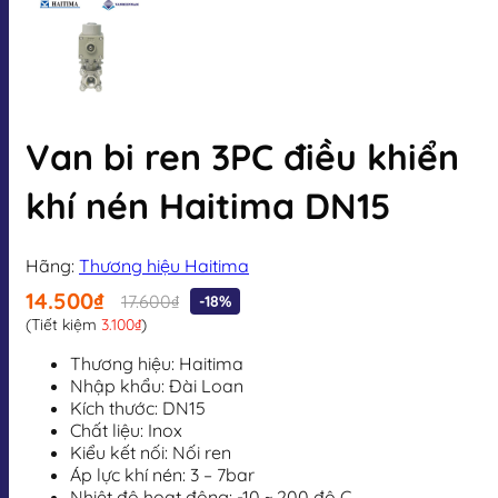
Van bi ren 3PC điều khiển
khí nén Haitima DN15
Hãng:
Thương hiệu Haitima
14.500₫
17.600₫
-18%
(Tiết kiệm
3.100₫
)
Thương hiệu: Haitima
Nhập khẩu: Đài Loan
Kích thước: DN15
Chất liệu: Inox
Kiểu kết nối: Nối ren
Áp lực khí nén:
3 – 7bar
Nhiệt độ hoạt động:
-10 ~ 200 độ C