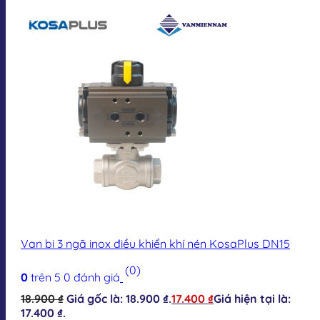
Van bi 3 ngã inox điều khiển khí nén KosaPlus DN15
(0)
0
trên 5
0
đánh giá
18.900
₫
Giá gốc là: 18.900 ₫.
17.400
₫
Giá hiện tại là:
17.400 ₫.