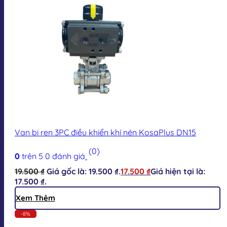
Van bi ren 3PC điều khiển khí nén KosaPlus DN15
(0)
0
trên 5
0
đánh giá
19.500
₫
Giá gốc là: 19.500 ₫.
17.500
₫
Giá hiện tại là:
17.500 ₫.
Xem Thêm
-8%