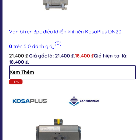
Van bi ren 3pc điều khiển khí nén KosaPlus DN20
(0)
0
trên 5
0
đánh giá
21.400
₫
Giá gốc là: 21.400 ₫.
18.400
₫
Giá hiện tại là:
18.400 ₫.
Xem Thêm
-11%