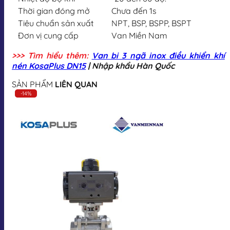
Thời gian đóng mở
Chưa đến 1s
Tiêu chuẩn sản xuất
NPT, BSP, BSPP, BSPT
Đơn vị cung cấp
Van Miền Nam
>>> Tìm hiểu thêm:
Van bi 3 ngã inox điều khiển khí
nén KosaPlus DN15
| Nhập khẩu Hàn Quốc
SẢN PHẨM
LIÊN QUAN
-14%