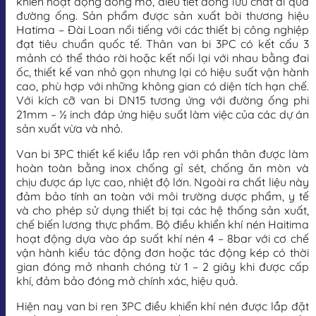
khiển hoạt động đóng mở, điều tiết dòng lưu chất đi qua
đường ống. Sản phẩm được sản xuất bởi thương hiệu
Hatima – Đài Loan nổi tiếng với các thiết bị công nghiệp
đạt tiêu chuẩn quốc tế. Thân van bi 3PC có kết cấu 3
mảnh có thể tháo rời hoặc kết nối lại với nhau bằng đai
ốc, thiết kế van nhỏ gọn nhưng lại có hiệu suất vận hành
cao, phù hợp với những không gian có diện tích hạn chế.
Với kích cỡ van bi DN15 tương ứng với đường ống phi
21mm – ½ inch đáp ứng hiệu suất làm việc của các dự án
sản xuất vừa và nhỏ.
Van bi 3PC thiết kế kiểu lắp ren với phần thân được làm
hoàn toàn bằng inox chống gỉ sét, chống ăn mòn và
chịu được áp lực cao, nhiệt độ lớn. Ngoài ra chất liệu này
đảm bảo tính an toàn với môi trường dược phẩm, y tế
và cho phép sử dụng thiết bị tại các hệ thống sản xuất,
chế biến lương thực phẩm. Bộ điều khiển khí nén Haitima
hoạt động dựa vào áp suất khí nén 4 – 8bar với cơ chế
vận hành kiểu tác động đơn hoặc tác động kép có thời
gian đóng mở nhanh chóng từ 1 – 2 giây khi được cấp
khí, đảm bảo đóng mở chính xác, hiệu quả.
Hiện nay van bi ren 3PC điều khiển khí nén được lắp đặt