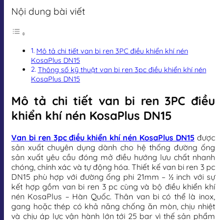
Nội dung bài viết
Mô tả chi tiết van bi ren 3PC điều khiển khí nén
KosaPlus DN15
Thông số kỹ thuật van bi ren 3pc điều khiển khí nén
KosaPlus DN15
Mô tả chi tiết van bi ren 3PC điều
khiển khí nén KosaPlus DN15
Van bi ren 3pc điều khiển khí nén KosaPlus DN15
được
sản xuất chuyên dụng dành cho hệ thống đường ống
sản xuất yêu cầu đóng mở điều hướng lưu chất nhanh
chóng, chính xác và tự động hóa. Thiết kế van bi ren 3 pc
DN15 phù hợp với đường ống phi 21mm – ½ inch với sự
kết hợp gồm van bi ren 3 pc cùng và bộ điều khiển khí
nén KosaPlus – Hàn Quốc. Thân van bi có thể là inox,
gang hoặc thép có khả năng chống ăn mòn, chịu nhiệt
và chịu áp lực vận hành lớn tới 25 bar vì thế sản phẩm