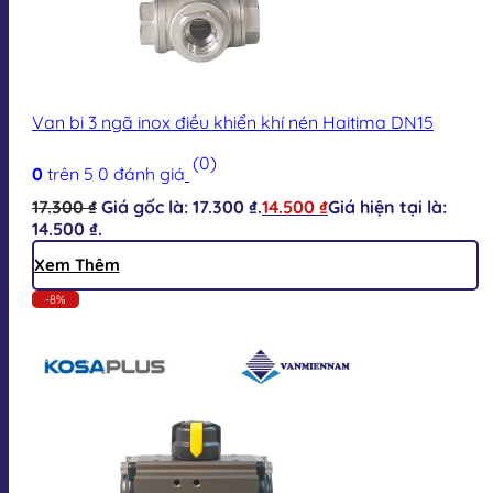
Van bi 3 ngã inox điều khiển khí nén Haitima DN15
(0)
0
trên 5
0
đánh giá
17.300
₫
Giá gốc là: 17.300 ₫.
14.500
₫
Giá hiện tại là:
14.500 ₫.
Xem Thêm
-8%