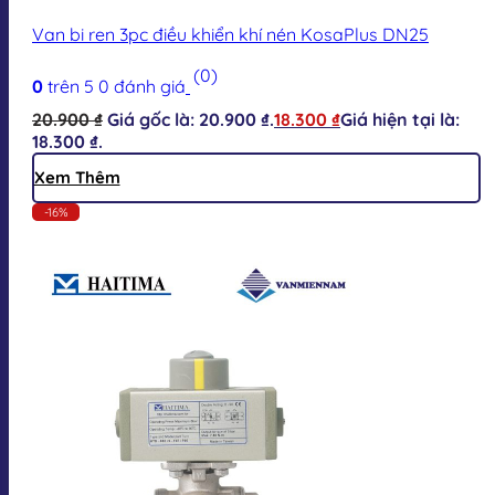
Van bi ren 3pc điều khiển khí nén KosaPlus DN25
(0)
0
trên 5
0
đánh giá
20.900
₫
Giá gốc là: 20.900 ₫.
18.300
₫
Giá hiện tại là:
18.300 ₫.
Xem Thêm
-16%