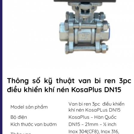
Thông số kỹ thuật van bi ren 3pc
điều khiển khí nén KosaPlus DN15
Van bi ren 3pc điều khiển
Model sản phẩm
khí nén KosaPLus DN15
Bộ điện
KosaPlus – Hàn Quốc
Kích thước van bướm
DN15 – 21mm – ½ inch
Inox 304(CF8), Inox 316,