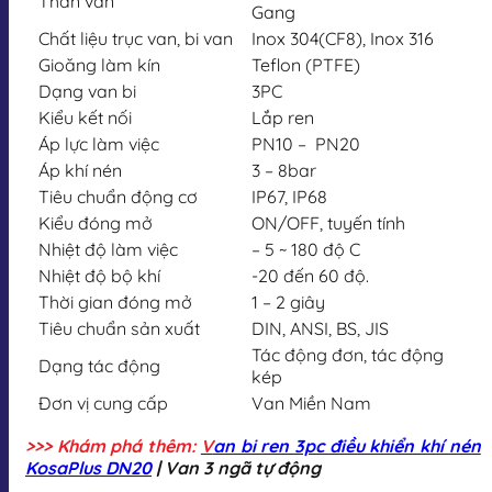
Thân van
Gang
Chất liệu trục van, bi van
Inox 304(CF8), Inox 316
Gioăng làm kín
Teflon (PTFE)
Dạng van bi
3PC
Kiểu kết nối
Lắp ren
Áp lực làm việc
PN10 – PN20
Áp khí nén
3 – 8bar
Tiêu chuẩn động cơ
IP67, IP68
Kiểu đóng mở
ON/OFF, tuyến tính
Nhiệt độ làm việc
– 5 ~ 180 độ C
Nhiệt độ bộ khí
-20 đến 60 độ.
Thời gian đóng mở
1 – 2 giây
Tiêu chuẩn sản xuất
DIN, ANSI, BS, JIS
Tác động đơn, tác động
Dạng tác động
kép
Đơn vị cung cấp
Van Miền Nam
>>> Khám phá thêm:
V
an bi ren 3pc điều khiển khí nén
KosaPlus DN20
| Van 3 ngã tự động