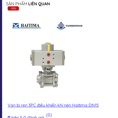
SẢN PHẨM
LIÊN QUAN
-18%
Van bi ren 3PC điều khiển khí nén Haitima DN15
(0)
0
trên 5
0
đánh giá