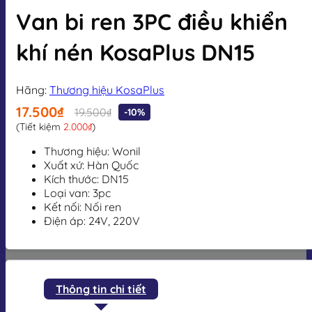
Van bi ren 3PC điều khiển
khí nén KosaPlus DN15
Hãng:
Thương hiệu KosaPlus
17.500₫
19.500₫
-10%
(Tiết kiệm
2.000₫
)
Thương hiệu: Wonil
Xuất xứ: Hàn Quốc
Kích thước: DN15
Loại van: 3pc
Kết nối: Nối ren
Điện áp: 24V, 220V
Thông tin chi tiết