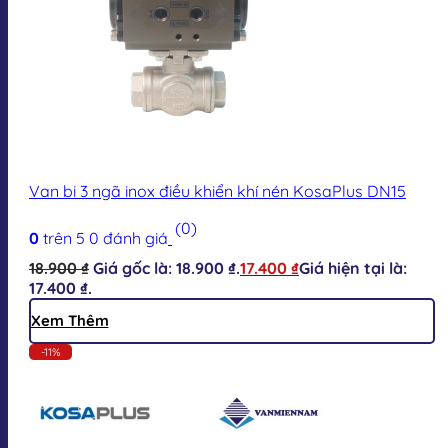
Van bi 3 ngã inox điều khiển khí nén KosaPlus DN15
(0)
0
trên 5
0
đánh giá
18.900
₫
Giá gốc là: 18.900 ₫.
17.400
₫
Giá hiện tại là:
17.400 ₫.
Xem Thêm
-11%