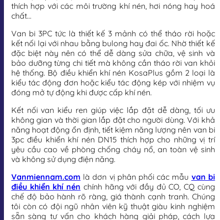
thích hợp với các môi trường khí nén, hơi nóng hay hoá
chất…
Van bi 3PC tức là thiết kế 3 mảnh có thể tháo rời hoặc
kết nối lại với nhau bằng bulong hay đai ốc. Nhờ thiết kế
đặc biệt này nên có thể dễ dàng sửa chữa, vệ sinh và
bảo dưỡng từng chi tiết mà không cần tháo rời van khỏi
hệ thống. Bộ điều khiển khí nén KosaPlus gồm 2 loại là
kiểu tác động đơn hoặc kiểu tác động kép với nhiệm vụ
đóng mở tự động khi được cấp khí nén.
Kết nối van kiểu ren giúp việc lắp đặt dễ dàng, tối ưu
không gian và thời gian lắp đặt cho người dùng. Với khả
năng hoạt động ổn định, tiết kiệm năng lượng nên van bi
3pc điều khiển khí nén DN15 thích hợp cho những vị trí
yêu cầu cao về phòng chống cháy nổ, an toàn vệ sinh
và không sử dụng điện năng.
Vanmiennam.com
là dơn vị phân phối các mẫu
van bi
điều khiển khí nén
chính hãng với đầy đủ CO, CQ cùng
chế độ bảo hành rõ ràng, giá thành cạnh tranh. Chúng
tôi còn có đội ngũ nhân viên kỹ thuật giàu kinh nghiệm
sẵn sàng tư vấn cho khách hàng giải pháp, cách lựa