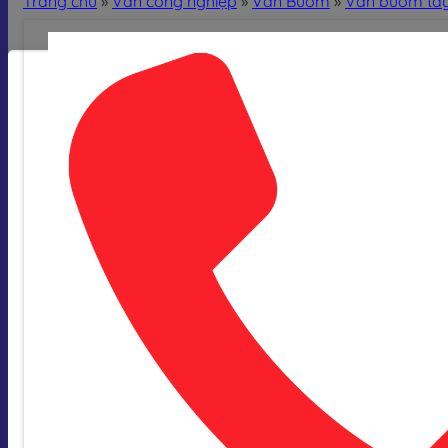
Trang chủ
»
Van công nghiệp
»
Van Bướm
»
Van bướm ta