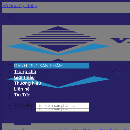
Bỏ qua nội dung
DANH MỤC SẢN PHẨM
Trang chủ
Giới thiệu
Thương hiệu
Liên hệ
Tin Tức
Tìm kiếm:
Tìm kiếm: