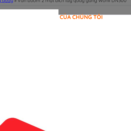
y quay
»
Van bướm 2 mặt bích tay quay gang Wonil DN300
CAM KẾT CỦA CHÚNG TÔI