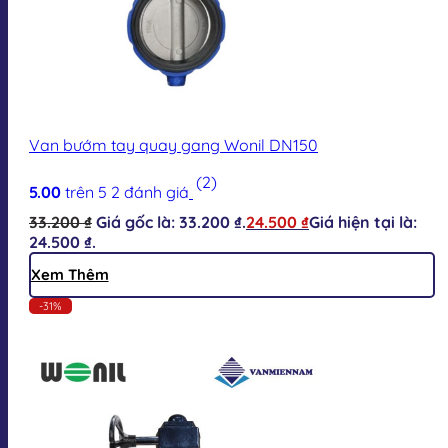
Van bướm tay quay gang Wonil DN150
(2)
5.00
trên 5
2
đánh giá
33.200
₫
Giá gốc là: 33.200 ₫.
24.500
₫
Giá hiện tại là:
24.500 ₫.
Xem Thêm
-31%