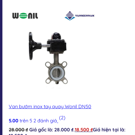
Van bướm inox tay quay Wonil DN50
(2)
5.00
trên 5
2
đánh giá
28.000
₫
Giá gốc là: 28.000 ₫.
18.500
₫
Giá hiện tại là: