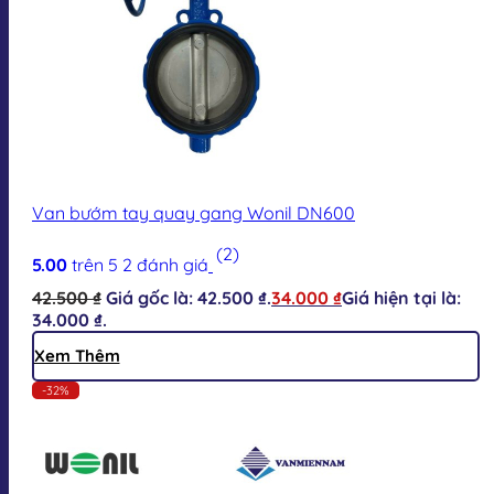
Van bướm tay quay gang Wonil DN600
(2)
5.00
trên 5
2
đánh giá
42.500
₫
Giá gốc là: 42.500 ₫.
34.000
₫
Giá hiện tại là:
34.000 ₫.
Xem Thêm
-32%