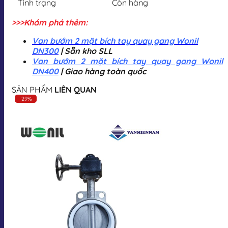
Tình trạng
Còn hàng
>>>Khám phá thêm:
Van bướm 2 mặt bích tay quay gang Wonil
DN300
| Sẵn kho SLL
Van bướm 2 mặt bích tay quay gang Wonil
DN400
| Giao hàng toàn quốc
SẢN PHẨM
LIÊN QUAN
-29%