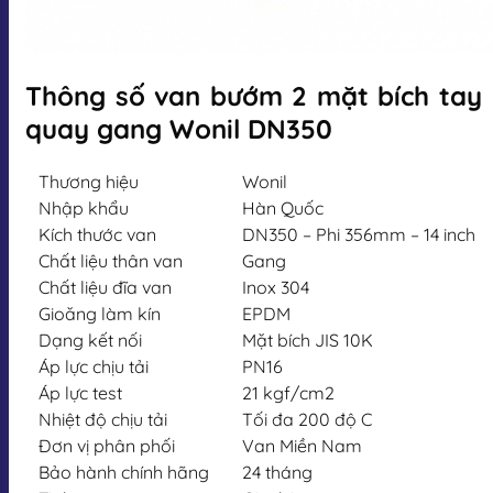
Thông số van bướm 2 mặt bích tay
quay gang Wonil DN350
Thương hiệu
Wonil
Nhập khẩu
Hàn Quốc
Kích thước van
DN350 – Phi 356mm – 14 inch
Chất liệu thân van
Gang
Chất liệu đĩa van
Inox 304
Gioăng làm kín
EPDM
Dạng kết nối
Mặt bích JIS 10K
Áp lực chịu tải
PN16
Áp lực test
21 kgf/cm2
Nhiệt độ chịu tải
Tối đa 200 độ C
Đơn vị phân phối
Van Miền Nam
Bảo hành chính hãng
24 tháng