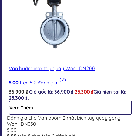
Van bướm inox tay quay Wonil DN200
(2)
5.00
trên 5
2
đánh giá
36.900
₫
Giá gốc là: 36.900 ₫.
25.300
₫
Giá hiện tại là:
25.300 ₫.
Xem Thêm
Đánh giá cho Van bướm 2 mặt bích tay quay gang
Wonil DN350
5.00
5.00
trên 5 dựa trên
2
đánh giá