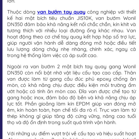
lớn.
Thuộc dòng
van bướm tay quay
công nghiệp với thiết
kế hai mặt bích tiêu chuẩn JIS10K, van bướm Wonil
DN350 đảm bảo khả năng kết nối chắc chắn, kín khít và
tương thích với nhiều loại đường ống khác nhau. Van
hoạt động theo cơ chế tay quay kết hợp hộp số trợ lực,
giúp người vận hành dễ dàng đóng mở hoặc điều tiết
lưu lượng dòng chảy nhẹ nhàng, chính xác, ngay cả
trong hệ thống làm việc có áp suất cao.
Ngoài ra van bướm 2 mặt bích tay quay gang Wonil
DN350 còn nổi bật nhờ vật liệu cấu tạo cao cấp. Thân
van được làm từ gang cầu đúc phủ epoxy chống ăn
mòn, có khả năng chịu được điều kiện môi trường ẩm
ướt hoặc có tính ăn mòn cao. Đĩa van được chế tạo từ
gang hoặc inox, đảm bảo độ bền và khả năng chịu áp
lực tốt. Phần gioăng làm kín EPDM giúp van đóng mở
êm, kín hoàn toàn, hạn chế tối đa rò rỉ. Trục van làm từ
thép không gỉ giúp tăng độ cứng vững, nâng cao tuổi
thọ và độ ổn định trong suốt quá trình vận hành.
Với những ưu điểm vượt trội về cấu tạo và hiệu suất hoạt