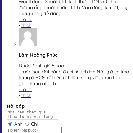
Wonil dạng 2 mặt bích kích thước DN350 cho
đường ống thoát nước chính. Van đóng kín tốt, tay
quay xoay dễ dàng.
Trả lời
•
thích
Lâm Hoàng Phúc
Được đánh giá 5 sao
Trước hay đặt hàng ở chi nhanh Hà Nội, giờ có kho
hàng ở HCM rồi nên rất tiện trong việc mua hàng,
giao hàng nhanh
Trả lời
•
thích
Hỏi đáp
Anh
Chị