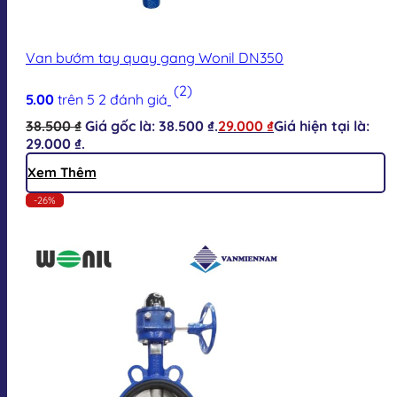
Van bướm tay quay gang Wonil DN350
(2)
5.00
trên 5
2
đánh giá
38.500
₫
Giá gốc là: 38.500 ₫.
29.000
₫
Giá hiện tại là:
29.000 ₫.
Xem Thêm
-26%