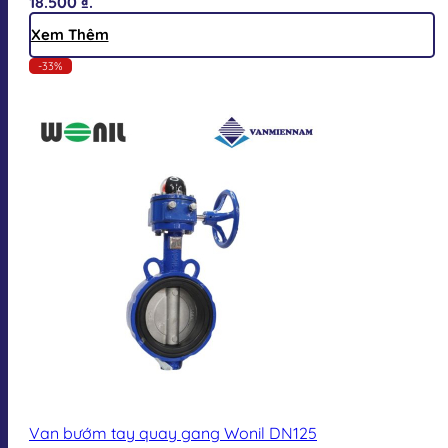
18.500 ₫.
Xem Thêm
-33%
Van bướm tay quay gang Wonil DN125