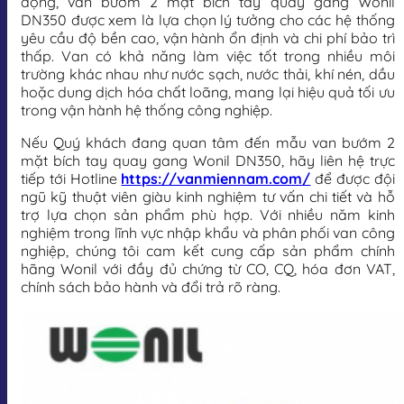
động, van bướm 2 mặt bích tay quay gang Wonil
DN350 được xem là lựa chọn lý tưởng cho các hệ thống
yêu cầu độ bền cao, vận hành ổn định và chi phí bảo trì
thấp. Van có khả năng làm việc tốt trong nhiều môi
trường khác nhau như nước sạch, nước thải, khí nén, dầu
hoặc dung dịch hóa chất loãng, mang lại hiệu quả tối ưu
trong vận hành hệ thống công nghiệp.
Nếu Quý khách đang quan tâm đến mẫu van bướm 2
mặt bích tay quay gang Wonil DN350, hãy liên hệ trực
tiếp tới Hotline
https://vanmiennam.com/
để được đội
ngũ kỹ thuật viên giàu kinh nghiệm tư vấn chi tiết và hỗ
trợ lựa chọn sản phẩm phù hợp. Với nhiều năm kinh
nghiệm trong lĩnh vực nhập khẩu và phân phối van công
nghiệp, chúng tôi cam kết cung cấp sản phẩm chính
hãng Wonil với đầy đủ chứng từ CO, CQ, hóa đơn VAT,
chính sách bảo hành và đổi trả rõ ràng.