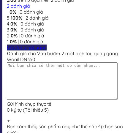
2
đánh giá
0%
| 0 đánh giá
5
100%
| 2 đánh giá
4
0%
| 0 đánh giá
3
0%
| 0 đánh giá
2
0%
| 0 đánh giá
1
0%
| 0 đánh giá
Gửi đánh giá ngay
Đánh giá cho Van bướm 2 mặt bích tay quay gang
Wonil DN350
Gửi hình chụp thực tế
0 ký tự (Tối thiểu 5)
+
Bạn cảm thấy sản phẩm này như thế nào? (chọn sao
nhé):