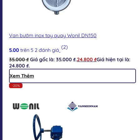
Van bướm inox tay quay Wonil DN150
(2)
5.00
trên 5
2
đánh giá
35.000
₫
Giá gốc là: 35.000 ₫.
24.800
₫
Giá hiện tại là:
24.800 ₫.
Xem Thêm
-20%