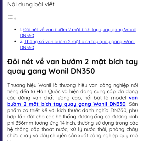
Nội dung bài viết
Đôi nét về van bướm 2 mặt bích tay quay gang Wonil
DN350
Thông số van bướm 2 mặt bích tay quay gang Wonil
DN350
Đôi nét về van bướm 2 mặt bích tay
quay gang Wonil DN350
Thương hiệu Wonil là thương hiệu van công nghiệp nổi
tiếng đến từ Hàn Quốc và hiện đang cung cấp đa dạng
các dòng van chất lượng cao, nổi bật là model
van
bướm 2 mặt bích tay quay gang Wonil DN350
. Sản
phẩm có thiết kế với kích thước danh nghĩa DN350, phù
hợp lắp đặt cho các hệ thống đường ống có đường kính
phi 356mm tương ứng 14 inch, thường sử dụng trong các
hệ thống cấp thoát nước, xử lý nước thải, phòng cháy
chữa cháy và dây chuyền sản xuất công nghiệp quy mô