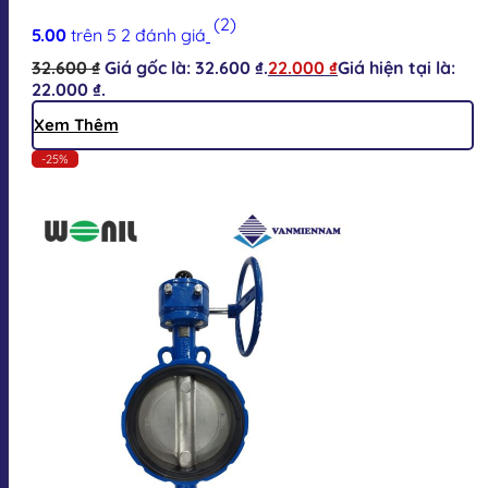
(2)
5.00
trên 5
2
đánh giá
32.600
₫
Giá gốc là: 32.600 ₫.
22.000
₫
Giá hiện tại là:
22.000 ₫.
Xem Thêm
-25%