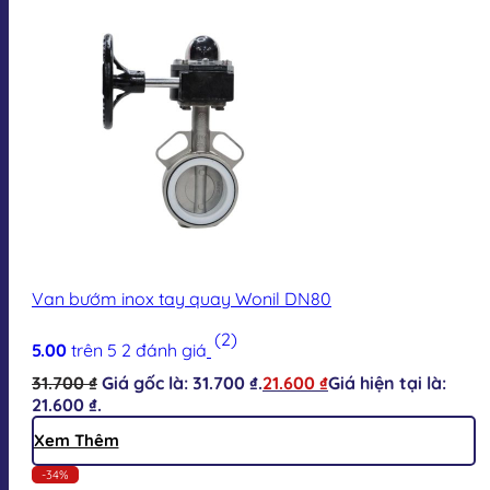
Van bướm inox tay quay Wonil DN80
(2)
5.00
trên 5
2
đánh giá
31.700
₫
Giá gốc là: 31.700 ₫.
21.600
₫
Giá hiện tại là:
21.600 ₫.
Xem Thêm
-34%