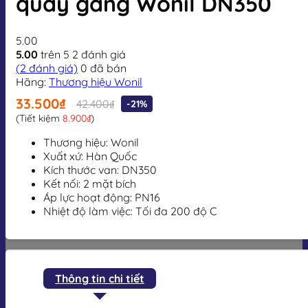
quay gang Wonil DN350
5.00
5.00
trên 5
2
đánh giá
(
2
đánh giá)
0
đã bán
Hãng:
Thương hiệu Wonil
33.500₫
42.400₫
-21%
(Tiết kiệm
8.900₫
)
Thương hiệu: Wonil
Xuất xứ: Hàn Quốc
Kích thước van: DN350
Kết nối: 2 mặt bích
Áp lực hoạt động: PN16
Nhiệt độ làm việc: Tối đa 200 độ C
Thông tin chi tiết