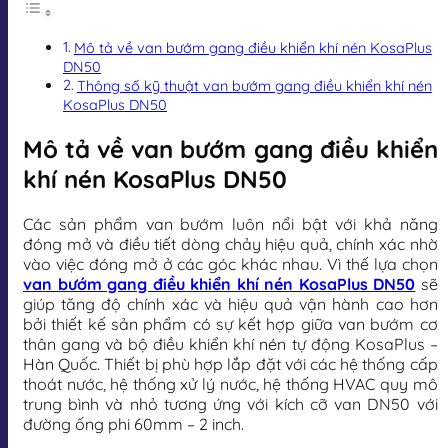
Mô tả về van bướm gang điều khiển khí nén KosaPlus
DN50
Thông số kỹ thuật van bướm gang điều khiển khí nén
KosaPlus DN50
Mô tả về van bướm gang điều khiển
khí nén KosaPlus DN50
Các sản phẩm van bướm luôn nổi bật với khả năng
đóng mở và điều tiết dòng chảy hiệu quả, chính xác nhờ
vào việc đóng mở ở các góc khác nhau. Vì thế lựa chọn
van bướm gang điều khiển khí nén KosaPlus DN50
sẽ
giúp tăng độ chính xác và hiệu quả vận hành cao hơn
bởi thiết kế sản phẩm có sự kết hợp giữa van bướm cơ
thân gang và bộ điều khiển khí nén tự động KosaPlus –
Hàn Quốc. Thiết bị phù hợp lắp đặt với các hệ thống cấp
thoát nước, hệ thống xử lý nước, hệ thống HVAC quy mô
trung bình và nhỏ tương ứng với kích cỡ van DN50 với
đường ống phi 60mm – 2 inch.