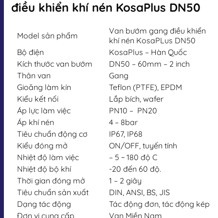
điều khiển khí nén KosaPlus DN50
Van bướm gang điều khiển
Model sản phẩm
khí nén KosaPLus DN50
Bộ điện
KosaPlus – Hàn Quốc
Kích thước van bướm
DN50 – 60mm – 2 inch
Thân van
Gang
Gioăng làm kín
Teflon (PTFE), EPDM
Kiểu kết nối
Lắp bích, wafer
Áp lực làm việc
PN10 – PN20
Áp khí nén
4 – 8bar
Tiêu chuẩn động cơ
IP67, IP68
Kiểu đóng mở
ON/OFF, tuyến tính
Nhiệt độ làm việc
– 5 ~ 180 độ C
Nhiệt độ bộ khí
-20 đến 60 độ.
Thời gian đóng mở
1 – 2 giây
Tiêu chuẩn sản xuất
DIN, ANSI, BS, JIS
Dạng tác động
Tác động đơn, tác động kép
Đơn vị cung cấp
Van Miền Nam