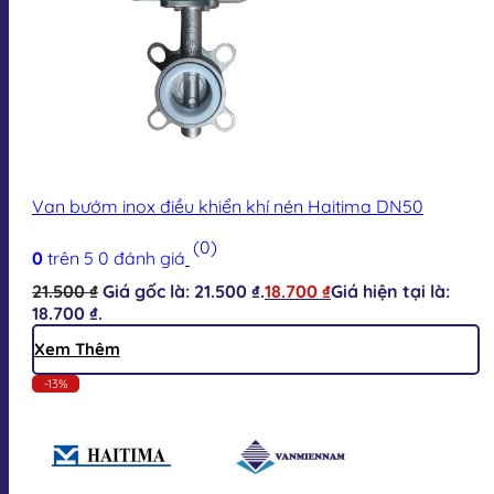
Van bướm inox điều khiển khí nén Haitima DN50
(0)
0
trên 5
0
đánh giá
21.500
₫
Giá gốc là: 21.500 ₫.
18.700
₫
Giá hiện tại là:
18.700 ₫.
Xem Thêm
-13%