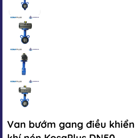
Van bướm gang điều khiển
khí nén KosaPlus DN50