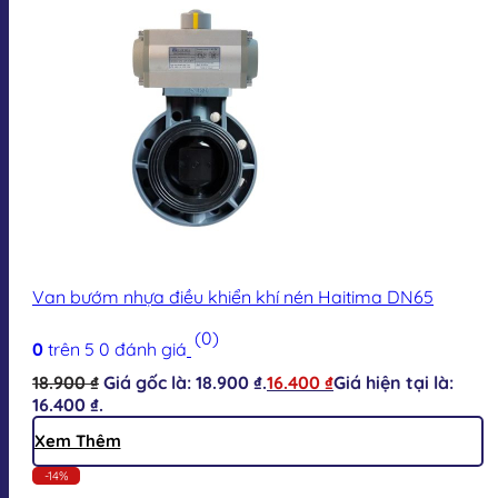
Van bướm nhựa điều khiển khí nén Haitima DN65
(0)
0
trên 5
0
đánh giá
18.900
₫
Giá gốc là: 18.900 ₫.
16.400
₫
Giá hiện tại là:
16.400 ₫.
Xem Thêm
-14%