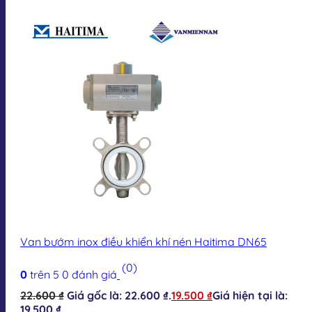
Van bướm inox điều khiển khí nén Haitima DN65
(0)
0
trên 5
0
đánh giá
22.600
₫
Giá gốc là: 22.600 ₫.
19.500
₫
Giá hiện tại là:
19.500 ₫.