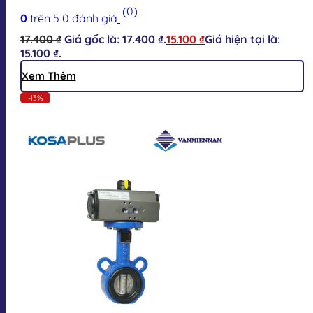
(0)
0
trên 5
0
đánh giá
17.400
₫
Giá gốc là: 17.400 ₫.
15.100
₫
Giá hiện tại là:
15.100 ₫.
Xem Thêm
-13%