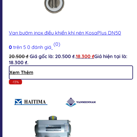
Van bướm inox điều khiển khí nén KosaPlus DN50
(0)
0
trên 5
0
đánh giá
20.500
₫
Giá gốc là: 20.500 ₫.
18.300
₫
Giá hiện tại là:
18.300 ₫.
Xem Thêm
-13%