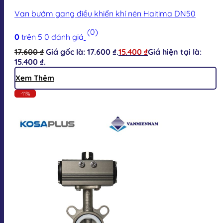
Van bướm gang điều khiển khí nén Haitima DN50
(0)
0
trên 5
0
đánh giá
17.600
₫
Giá gốc là: 17.600 ₫.
15.400
₫
Giá hiện tại là:
15.400 ₫.
Xem Thêm
-11%