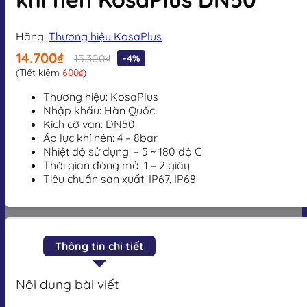
Hãng:
Thương hiệu KosaPlus
14.700₫
15.300₫
-4%
(Tiết kiệm
600₫
)
Thương hiệu: KosaPlus
Nhập khẩu: Hàn Quốc
Kích cỡ van: DN50
Áp lực khí nén: 4 – 8bar
Nhiệt độ sử dụng: – 5 ~ 180 độ C
Thời gian đóng mở: 1 – 2 giây
Tiêu chuẩn sản xuất: IP67, IP68
Thông tin chi tiết
Nội dung bài viết