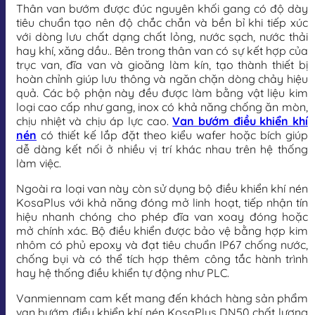
Thân van bướm được đúc nguyên khối gang có độ dày
tiêu chuẩn tạo nên độ chắc chắn và bền bỉ khi tiếp xúc
với dòng lưu chất dạng chất lỏng, nước sạch, nước thải
hay khí, xăng dầu.. Bên trong thân van có sự kết hợp của
trục van, đĩa van và gioăng làm kín, tạo thành thiết bị
hoàn chỉnh giúp lưu thông và ngăn chặn dòng chảy hiệu
quả. Các bộ phận này đều được làm bằng vật liệu kim
loại cao cấp như gang, inox có khả năng chống ăn mòn,
chịu nhiệt và chịu áp lực cao.
Van bướm điều khiển khí
nén
có thiết kế lắp đặt theo kiểu wafer hoặc bích giúp
dễ dàng kết nối ở nhiều vị trí khác nhau trên hệ thống
làm việc.
Ngoài ra loại van này còn sử dụng bộ điều khiển khí nén
KosaPlus với khả năng đóng mở linh hoạt, tiếp nhận tín
hiệu nhanh chóng cho phép đĩa van xoay đóng hoặc
mở chính xác. Bộ điều khiển được bảo vệ bằng hợp kim
nhôm có phủ epoxy và đạt tiêu chuẩn IP67 chống nước,
chống bụi và có thể tích hợp thêm công tắc hành trình
hay hệ thống điều khiển tự động như PLC.
Vanmiennam cam kết mang đến khách hàng sản phẩm
van bướm điều khiển khí nén KosaPlus DN50 chất lượng