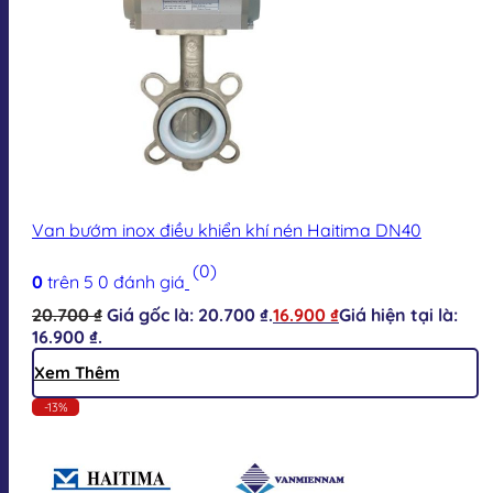
Van bướm inox điều khiển khí nén Haitima DN40
(0)
0
trên 5
0
đánh giá
20.700
₫
Giá gốc là: 20.700 ₫.
16.900
₫
Giá hiện tại là:
16.900 ₫.
Xem Thêm
-13%