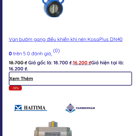
Van bướm gang điều khiển khí nén KosaPlus DN40
(0)
0
trên 5
0
đánh giá
18.700
₫
Giá gốc là: 18.700 ₫.
16.200
₫
Giá hiện tại là:
16.200 ₫.
Xem Thêm
-18%