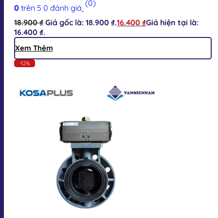
(0)
0
trên 5
0
đánh giá
18.900
₫
Giá gốc là: 18.900 ₫.
16.400
₫
Giá hiện tại là:
16.400 ₫.
Xem Thêm
-12%