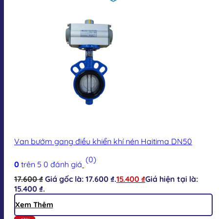
Van bướm gang điều khiển khí nén Haitima DN50
(0)
0
trên 5
0
đánh giá
17.600
₫
Giá gốc là: 17.600 ₫.
15.400
₫
Giá hiện tại là:
15.400 ₫.
Xem Thêm