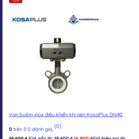
-13%
Van bướm inox điều khiển khí nén KosaPlus DN40
(0)
0
trên 5
0
đánh giá
19.400
₫
Giá gốc là: 19.400 ₫.
16.900
₫
Giá hiện tại là: