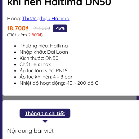
khí nén Haitima DN50
Hãng:
Thương hiệu Haitima
18.700₫
21.500₫
-13%
(Tiết kiệm
2.800₫
)
Thương hiệu: Haitima
Nhập khẩu: Đài Loan
Kích thước: DN50
Chất liệu: Inox
Áp lực làm việc:
PN16
Áp lực khí nén:
4 – 8 bar
Nhiệt độ hoạt động:
-10 ~ 200 độ C
Thông tin chi tiết
Nội dung bài viết