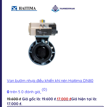
Van bướm nhựa điều khiển khí nén Haitima DN80
(0)
0
trên 5
0
đánh giá
19.600
₫
Giá gốc là: 19.600 ₫.
17.000
₫
Giá hiện tại là:
17.000 ₫.