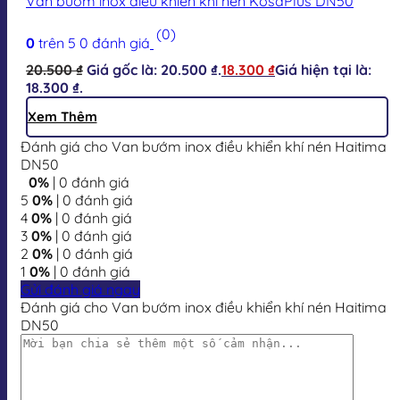
Van bướm inox điều khiển khí nén KosaPlus DN50
(0)
0
trên 5
0
đánh giá
20.500
₫
Giá gốc là: 20.500 ₫.
18.300
₫
Giá hiện tại là:
18.300 ₫.
Xem Thêm
Đánh giá cho Van bướm inox điều khiển khí nén Haitima
DN50
0%
| 0 đánh giá
5
0%
| 0 đánh giá
4
0%
| 0 đánh giá
3
0%
| 0 đánh giá
2
0%
| 0 đánh giá
1
0%
| 0 đánh giá
Gửi đánh giá ngay
Đánh giá cho Van bướm inox điều khiển khí nén Haitima
DN50