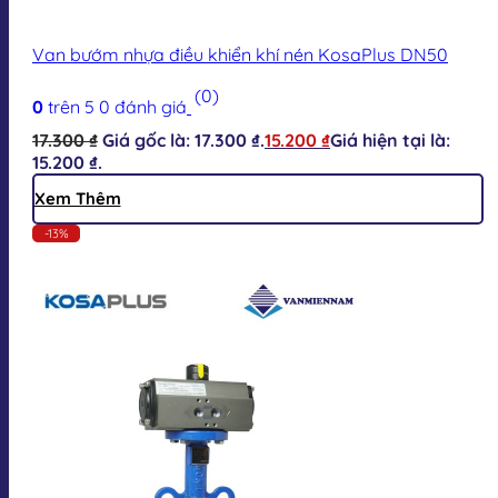
Van bướm nhựa điều khiển khí nén KosaPlus DN50
(0)
0
trên 5
0
đánh giá
17.300
₫
Giá gốc là: 17.300 ₫.
15.200
₫
Giá hiện tại là:
15.200 ₫.
Xem Thêm
-13%