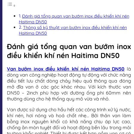
Đánh giá tổng quan van bướm inox điều khiển khí nén
Haitima DN50
Thông số kỹ thuật van bướm inox điều khiển khí nén
Haitima DN50
Đánh giá tổng quan van bướm inox
điều khiển khí nén Haitima DN50
Van bướm inox điều khiển khí nén Haitima DN50
là
dòng van công nghiệp hoạt động tự động với chức năng
điều tiết lưu chất dòng chảy hiệu quả thông qua đóng
mở đĩa van ở các góc khác nhau. Với kích thước van
DN50 – 2inch phù hợp với đường ống phi 60mm nên
thường dùng cho hệ thống quy mô vừa và nhỏ.
Van được sử dụng cho hầu hết các công trình xử lý nước,
khí nén, hơi nóng và hoá chất nhẹ… Bởi thân van làm
bằng inox nguyên khối có khả năng chịu áp lực cao,
chống ăn mòn tuyệt đối và hoạt động bền lâu trong môi
trường khắc nghiệt. Thiết bị được kết hợp gồm van cơ có