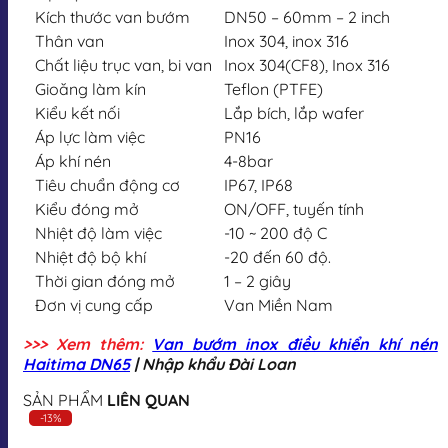
Kích thước van bướm
DN50 – 60mm – 2 inch
Thân van
Inox 304, inox 316
Chất liệu trục van, bi van
Inox 304(CF8), Inox 316
Gioăng làm kín
Teflon (PTFE)
Kiểu kết nối
Lắp bích, lắp wafer
Áp lực làm việc
PN16
Áp khí nén
4-8bar
Tiêu chuẩn động cơ
IP67, IP68
Kiểu đóng mở
ON/OFF, tuyến tính
Nhiệt độ làm việc
-10 ~ 200 độ C
Nhiệt độ bộ khí
-20 đến 60 độ.
Thời gian đóng mở
1 – 2 giây
Đơn vị cung cấp
Van Miền Nam
>>> Xem thêm:
Van bướm inox điều khiển khí nén
Haitima DN65
| Nhập khẩu Đài Loan
SẢN PHẨM
LIÊN QUAN
-13%