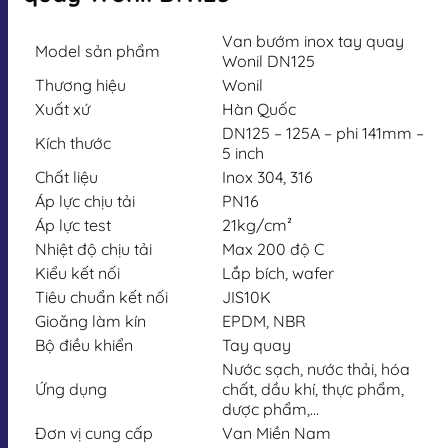
Van bướm inox tay quay
Model sản phẩm
Wonil DN125
Thương hiệu
Wonil
Xuất xứ
Hàn Quốc
DN125 – 125A – phi 141mm –
Kích thước
5 inch
Chất liệu
Inox 304, 316
Áp lực chịu tải
PN16
Áp lực test
21kg/cm²
Nhiệt độ chịu tải
Max 200 độ C
Kiểu kết nối
Lắp bích, wafer
Tiêu chuẩn kết nối
JIS10K
Gioăng làm kín
EPDM, NBR
Bộ điều khiển
Tay quay
Nước sạch, nước thải, hóa
Ứng dụng
chất, dầu khí, thực phẩm,
dược phẩm,…
Đơn vị cung cấp
Van Miền Nam