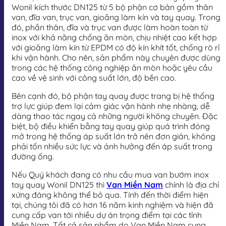
Wonil kích thước DN125 từ 5 bộ phận cơ bản gồm thân
van, đĩa van, trục van, gioăng làm kín và tay quay. Trong
đó, phần thân, đĩa và trục van được làm hoàn toàn từ
inox với khả năng chống ăn mòn, chịu nhiệt cao kết hợp
với gioăng làm kín từ EPDM có độ kín khít tốt, chống rò rỉ
khi vận hành. Cho nên, sản phẩm này chuyên được dùng
trong các hệ thống công nghiệp ăn mòn hoặc yêu cầu
cao về vệ sinh với công suất lớn, độ bền cao.
Bên cạnh đó, bộ phận tay quay được trang bị hệ thống
trợ lực giúp đem lại cảm giác vận hành nhẹ nhàng, dễ
dàng thao tác ngay cả những người không chuyên. Đặc
biệt, bộ điều khiển bằng tay quay giúp quá trình đóng
mở trong hệ thống áp suất lớn trở nên đơn giản, không
phải tốn nhiều sức lực và ảnh hưởng đến áp suất trong
đường ống.
Nếu Quý khách đang có nhu cầu mua van bướm inox
tay quay Wonil DN125 thì
Van Miền Nam
chính là địa chỉ
xứng đáng không thể bỏ qua. Tính đến thời điểm hiện
tại, chúng tôi đã có hơn 16 năm kinh nghiệm và hiện đã
cung cấp van tới nhiều dự án trọng điểm tại các tỉnh
Miền Nam. Tất cả sản phẩm do Van Miền Nam cung