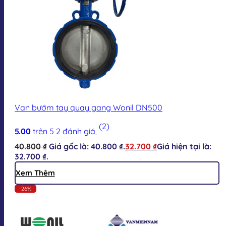
Van bướm tay quay gang Wonil DN500
(2)
5.00
trên 5
2
đánh giá
40.800
₫
Giá gốc là: 40.800 ₫.
32.700
₫
Giá hiện tại là:
32.700 ₫.
Xem Thêm
-26%