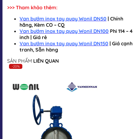
>>> Tham khảo thêm:
Van bướm inox tay quay Wonil DN50
| Chính
hãng, Kèm CO – CQ
Van bướm inox tay quay Wonil DN100
Phi 114 – 4
inch | Giá rẻ
Van bướm inox tay quay Wonil DN150
| Giá cạnh
tranh, Sẵn hàng
SẢN PHẨM
LIÊN QUAN
-20%