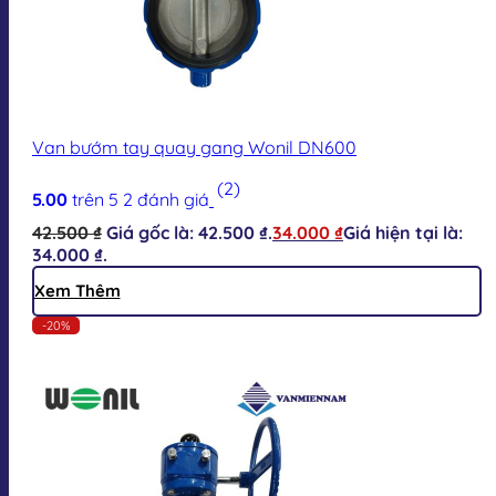
Van bướm tay quay gang Wonil DN600
(2)
5.00
trên 5
2
đánh giá
42.500
₫
Giá gốc là: 42.500 ₫.
34.000
₫
Giá hiện tại là:
34.000 ₫.
Xem Thêm
-20%