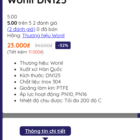
5.00
5.00
trên 5
2
đánh giá
(
2
đánh giá)
0
đã bán
Hãng:
Thương hiệu Wonil
23.000₫
34.000₫
-32%
(Tiết kiệm
11.000₫
)
Thương hiệu: Wonil
Xuất xứ: Hàn Quốc
Kích thước: DN125
Chất liệu: Inox 304
Gioăng làm kín: PTFE
Áp lực hoạt động: PN10, PN16
Nhiệt độ chịu được: Tối đa 200 độ C
Thông tin chi tiết