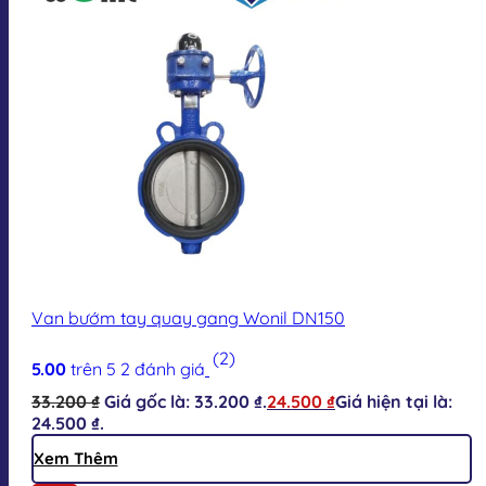
Van bướm tay quay gang Wonil DN150
(2)
5.00
trên 5
2
đánh giá
33.200
₫
Giá gốc là: 33.200 ₫.
24.500
₫
Giá hiện tại là:
24.500 ₫.
Xem Thêm