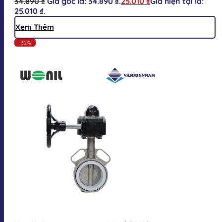
34.890
₫
Giá gốc là: 34.890 ₫.
25.010
₫
Giá hiện tại là:
25.010 ₫.
Xem Thêm
-32%