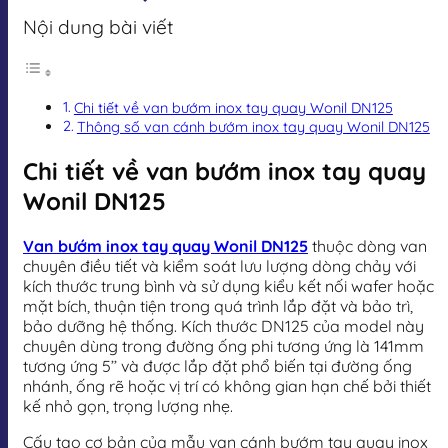
Nội dung bài viết
Chi tiết về van bướm inox tay quay Wonil DN125
Thông số van cánh bướm inox tay quay Wonil DN125
Chi tiết về van bướm inox tay quay
Wonil DN125
Van bướm inox tay quay Wonil DN125
thuộc dòng van
chuyên điều tiết và kiểm soát lưu lượng dòng chảy với
kích thước trung bình và sử dụng kiểu kết nối wafer hoặc
mặt bích, thuận tiện trong quá trình lắp đặt và bảo trì,
bảo dưỡng hệ thống. Kích thước DN125 của model này
chuyên dùng trong đường ống phi tương ứng là 141mm
tương ứng 5’’ và được lắp đặt phổ biến tại đường ống
nhánh, ống rẽ hoặc vị trí có không gian hạn chế bởi thiết
kế nhỏ gọn, trọng lượng nhẹ.
Cấu tạo cơ bản của mẫu van cánh bướm tay quay inox