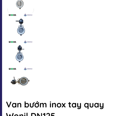
Van bướm inox tay quay
Wonil DN125