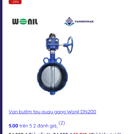
-28%
Van bướm tay quay gang Wonil DN200
(2)
5.00
trên 5
2
đánh giá