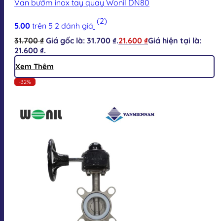
Van bướm inox tay quay Wonil DN80
(2)
5.00
trên 5
2
đánh giá
31.700
₫
Giá gốc là: 31.700 ₫.
21.600
₫
Giá hiện tại là:
21.600 ₫.
Xem Thêm
-32%