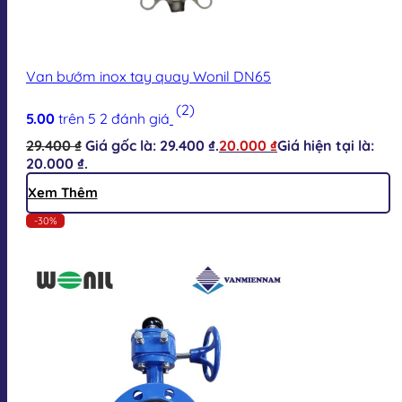
Van bướm inox tay quay Wonil DN65
(2)
5.00
trên 5
2
đánh giá
29.400
₫
Giá gốc là: 29.400 ₫.
20.000
₫
Giá hiện tại là:
20.000 ₫.
Xem Thêm
-30%