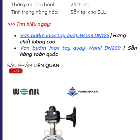
Thời gian bảo hành
24 tháng
Tình trạng hàng hóa
Sẵn tại kho SLL
>>> Tìm hiểu ngay:
Van bướm inox tay quay Wonil DN125
| Hàng
chất lượng cao
Van bướm inox tay quay Wonil DN200
| Sẵn
hàng toàn quốc
SẢN PHẨM
LIÊN QUAN
-32%