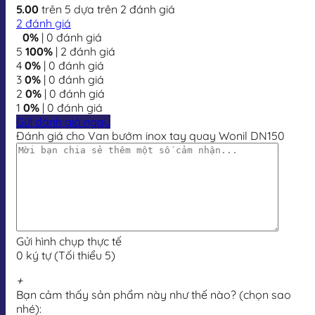
5.00
trên 5 dựa trên
2
đánh giá
2
đánh giá
0%
| 0 đánh giá
5
100%
| 2 đánh giá
4
0%
| 0 đánh giá
3
0%
| 0 đánh giá
2
0%
| 0 đánh giá
1
0%
| 0 đánh giá
Gửi đánh giá ngay
Đánh giá cho Van bướm inox tay quay Wonil DN150
Gửi hình chụp thực tế
0 ký tự (Tối thiểu 5)
+
Bạn cảm thấy sản phẩm này như thế nào? (chọn sao
nhé):