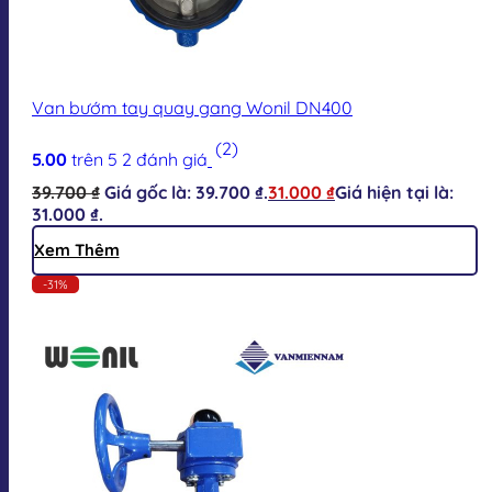
Van bướm tay quay gang Wonil DN400
(2)
5.00
trên 5
2
đánh giá
39.700
₫
Giá gốc là: 39.700 ₫.
31.000
₫
Giá hiện tại là:
31.000 ₫.
Xem Thêm
-31%