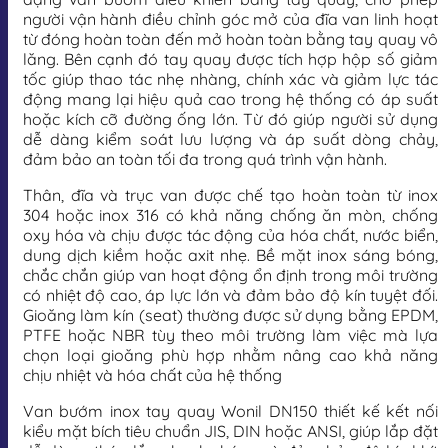
người vận hành điều chỉnh góc mở của đĩa van linh hoạt
từ đóng hoàn toàn đến mở hoàn toàn bằng tay quay vô
lăng. Bên cạnh đó tay quay được tích hợp hộp số giảm
tốc giúp thao tác nhẹ nhàng, chính xác và giảm lực tác
động mang lại hiệu quả cao trong hệ thống có áp suất
hoặc kích cỡ đường ống lớn. Từ đó giúp người sử dụng
dễ dàng kiểm soát lưu lượng và áp suất dòng chảy,
đảm bảo an toàn tối đa trong quá trình vận hành.
Thân, đĩa và trục van được chế tạo hoàn toàn từ inox
304 hoặc inox 316 có khả năng chống ăn mòn, chống
oxy hóa và chịu được tác động của hóa chất, nước biển,
dung dịch kiềm hoặc axit nhẹ. Bề mặt inox sáng bóng,
chắc chắn giúp van hoạt động ổn định trong môi trường
có nhiệt độ cao, áp lực lớn và đảm bảo độ kín tuyệt đối.
Gioăng làm kín (seat) thường được sử dụng bằng EPDM,
PTFE hoặc NBR tùy theo môi trường làm việc mà lựa
chọn loại gioăng phù hợp nhằm nâng cao khả năng
chịu nhiệt và hóa chất của hệ thống
Van bướm inox tay quay Wonil DN150 thiết kế kết nối
kiểu mặt bích tiêu chuẩn JIS, DIN hoặc ANSI, giúp lắp đặt