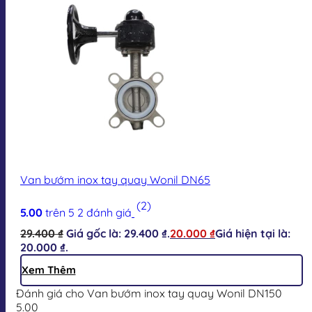
Van bướm inox tay quay Wonil DN65
(2)
5.00
trên 5
2
đánh giá
29.400
₫
Giá gốc là: 29.400 ₫.
20.000
₫
Giá hiện tại là:
20.000 ₫.
Xem Thêm
Đánh giá cho Van bướm inox tay quay Wonil DN150
5.00