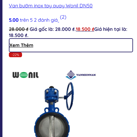
Van bướm inox tay quay Wonil DN50
(2)
5.00
trên 5
2
đánh giá
28.000
₫
Giá gốc là: 28.000 ₫.
18.500
₫
Giá hiện tại là:
18.500 ₫.
Xem Thêm
-22%