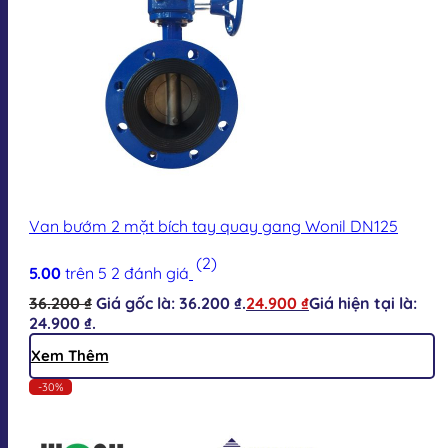
Van bướm 2 mặt bích tay quay gang Wonil DN125
(2)
5.00
trên 5
2
đánh giá
36.200
₫
Giá gốc là: 36.200 ₫.
24.900
₫
Giá hiện tại là:
24.900 ₫.
Xem Thêm
-30%