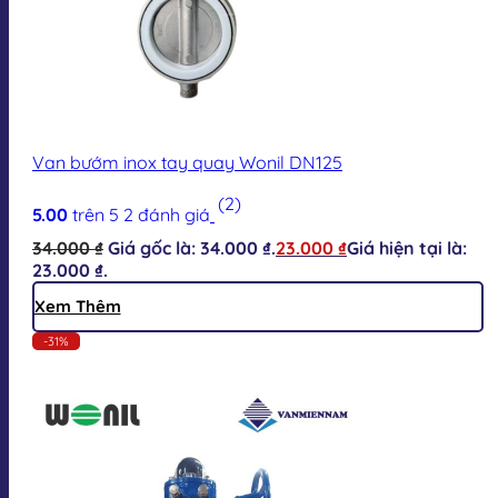
Van bướm inox tay quay Wonil DN125
(2)
5.00
trên 5
2
đánh giá
34.000
₫
Giá gốc là: 34.000 ₫.
23.000
₫
Giá hiện tại là:
23.000 ₫.
Xem Thêm
-31%