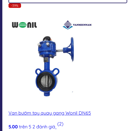
-39%
Van bướm tay quay gang Wonil DN65
(2)
5.00
trên 5
2
đánh giá