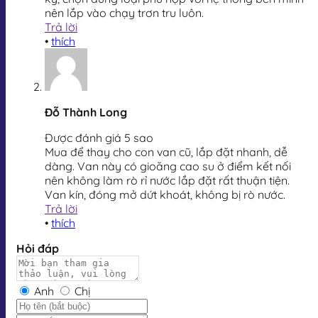
nên lắp vào chạy trơn tru luôn.
Trả lời
•
thích
Đỗ Thành Long
Được đánh giá 5 sao
Mua để thay cho con van cũ, lắp đặt nhanh, dễ
dàng. Van này có gioăng cao su ở điểm kết nối
nên không làm rò rỉ nước lắp đặt rất thuận tiện.
Van kín, đóng mở dứt khoát, không bị rò nước.
Trả lời
•
thích
Hỏi đáp
Anh
Chị