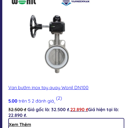
Van bướm inox tay quay Wonil DN100
(2)
5.00
trên 5
2
đánh giá
32.500
₫
Giá gốc là: 32.500 ₫.
22.890
₫
Giá hiện tại là:
22.890 ₫.
Xem Thêm