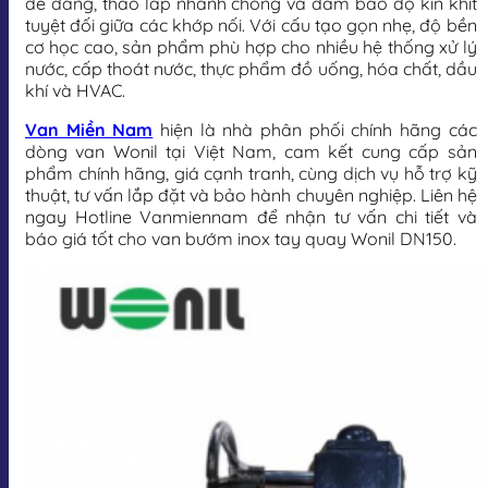
dễ dàng, tháo lắp nhanh chóng và đảm bảo độ kín khít
tuyệt đối giữa các khớp nối. Với cấu tạo gọn nhẹ, độ bền
cơ học cao, sản phẩm phù hợp cho nhiều hệ thống xử lý
nước, cấp thoát nước, thực phẩm đồ uống, hóa chất, dầu
khí và HVAC.
Van Miền Nam
hiện là nhà phân phối chính hãng các
dòng van Wonil tại Việt Nam, cam kết cung cấp sản
phẩm chính hãng, giá cạnh tranh, cùng dịch vụ hỗ trợ kỹ
thuật, tư vấn lắp đặt và bảo hành chuyên nghiệp. Liên hệ
ngay Hotline Vanmiennam để nhận tư vấn chi tiết và
báo giá tốt cho van bướm inox tay quay Wonil DN150.