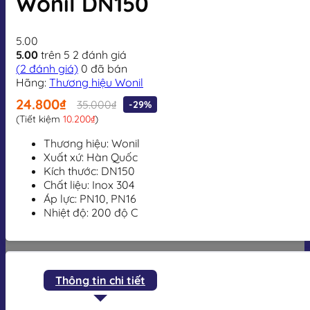
Wonil DN150
5.00
5.00
trên 5
2
đánh giá
(
2
đánh giá)
0
đã bán
Hãng:
Thương hiệu Wonil
24.800₫
35.000₫
-29%
(Tiết kiệm
10.200₫
)
Thương hiệu: Wonil
Xuất xứ: Hàn Quốc
Kích thước: DN150
Chất liệu: Inox 304
Áp lực: PN10, PN16
Nhiệt độ: 200 độ C
Thông tin chi tiết