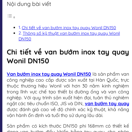
Nội dung bài viết
Chi tiết về van bướm inox tay quay Wonil DN150
Thông số kỹ thuật van bướm inox tay quay Wonil
DN150
Chi tiết về van bướm inox tay quay
Wonil DN150
Van bướm inox tay quay Wonil DN150
là sản phẩm van
công nghiệp cao cấp được sản xuất tại Hàn Quốc, trực
thuộc thương hiệu Wonil với hơn 30 năm kinh nghiệm
trong lĩnh vực chế tạo thiết bị đường ống và van công
nghiệp. Với quy trình sản xuất hiện đại, tuân thủ nghiêm
ngặt các tiêu chuẩn ISO, JIS và DIN,
van bướm tay quay
được đánh giá cao về độ chính xác kỹ thuật, khả năng
vận hành ổn định và tuổi thọ sử dụng lâu dài.
Sản phẩm có kích thước DN150 phi 168mm có thiết kế
dạng van bướm điều khiển bằng tay quay, cho phép