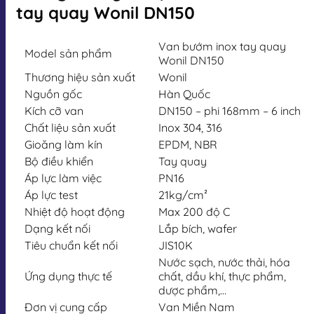
tay quay Wonil DN150
Van bướm inox tay quay
Model sản phẩm
Wonil DN150
Thương hiệu sản xuất
Wonil
Nguồn gốc
Hàn Quốc
Kích cỡ van
DN150 – phi 168mm – 6 inch
Chất liệu sản xuất
Inox 304, 316
Gioăng làm kín
EPDM, NBR
Bộ điều khiển
Tay quay
Áp lực làm việc
PN16
Áp lực test
21kg/cm²
Nhiệt độ hoạt động
Max 200 độ C
Dạng kết nối
Lắp bích, wafer
Tiêu chuẩn kết nối
JIS10K
Nước sạch, nước thải, hóa
Ứng dụng thực tế
chất, dầu khí, thực phẩm,
dược phẩm,…
Đơn vị cung cấp
Van Miền Nam