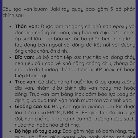
Cấu tạo van bướm Jaki tay quay bao gồm 5 bộ phận
chính sau:
Thân van:
Được làm từ gang có phủ sơn epoxy với
đặc tính chống ăn mòn, oxy hóa và chịu được nhiệt,
áp suất lớn giúp bảo vệ các bộ phận bên trong khỏi
tác động bên ngoài và dùng để kết nối với đường
ống chắc chắn, ổn định.
Đĩa van
: Là bộ phận tiếp xúc trực tiếp với dòng chảy
nên yêu cầu cao về khả năng chống chịu, chống ăn
mòn do đó thường chế tạo từ inox 304, inox 316 hoặc
thép không gỉ.
Trục van:
Có chức năng truyền lực ở tay quay xuống
đĩa van, nhằm điều chỉnh đĩa van xoay mở hoặc
đóng. Trục van làm bằng inox đảm bảo lực xoay ổn
định, giúp quá trình vận hành mượt mà và chính xác.
Gioăng cao su:
Hay còn gọi là gioăng làm kín được
làm từ cao su EPDM, NBR, PTFE giúp tạo độ kín tuyệt
đối, hạn chế rò rỉ trong nhiều môi trường nước sạch,
nước thải hoặc hóa chất nhẹ.
Bộ hộp số tay quay:
Bao gồm hộp số bánh răng, tay
quay vô lăng giúp người vận hành đóng mở nhẹ