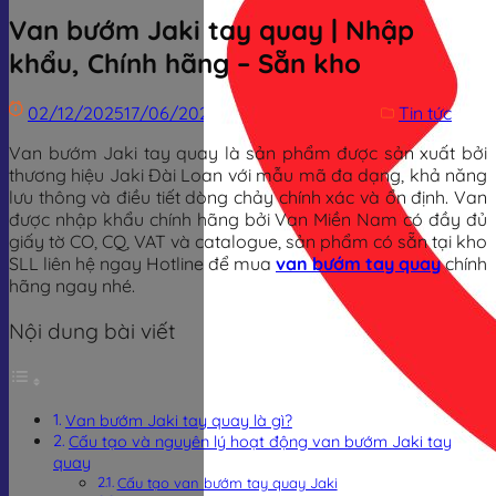
Van bướm Jaki tay quay | Nhập
khẩu, Chính hãng – Sẵn kho
02/12/2025
17/06/2026
Trịnh Đình Dũng
Tin tức
Van bướm Jaki tay quay là sản phẩm được sản xuất bởi
thương hiệu Jaki Đài Loan với mẫu mã đa dạng, khả năng
lưu thông và điều tiết dòng chảy chính xác và ổn định. Van
được nhập khẩu chính hãng bởi Van Miền Nam có đầy đủ
giấy tờ CO, CQ, VAT và catalogue, sản phẩm có sẵn tại kho
SLL liên hệ ngay Hotline để mua
van bướm tay quay
chính
hãng ngay nhé.
Nội dung bài viết
Van bướm Jaki tay quay là gì?
Cấu tạo và nguyên lý hoạt động van bướm Jaki tay
quay
Cấu tạo van bướm tay quay Jaki