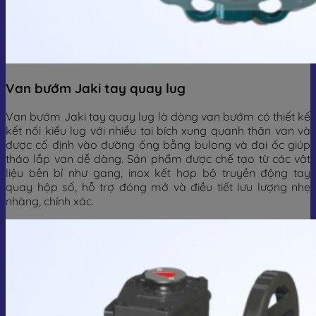
Van bướm Jaki tay quay lug
Van bướm Jaki tay quay lug là dòng van bướm có thiết kế
kết nối kiểu lug với nhiều tai bích xung quanh thân van và
được cố định vào đường ống bằng bulong và đai ốc giúp
tháo lắp van dễ dàng. Sản phẩm được chế tạo từ các vật
liệu bền bỉ như gang, inox kết hợp bộ truyền động tay
quay hộp số, hỗ trợ đóng mở và điều tiết lưu lượng nhẹ
nhàng, chính xác.