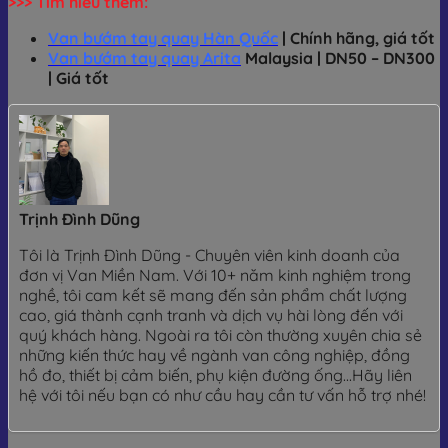
>>> Tìm hiểu thêm:
Van bướm tay quay Hàn Quốc
| Chính hãng, giá tốt
Van bướm tay quay Arita
Malaysia | DN50 – DN300
| Giá tốt
Trịnh Đình Dũng
Tôi là Trịnh Đình Dũng - Chuyên viên kinh doanh của
đơn vị Van Miền Nam. Với 10+ năm kinh nghiệm trong
nghề, tôi cam kết sẽ mang đến sản phẩm chất lượng
cao, giá thành cạnh tranh và dịch vụ hài lòng đến với
quý khách hàng. Ngoài ra tôi còn thường xuyên chia sẻ
những kiến thức hay về ngành van công nghiệp, đồng
hồ đo, thiết bị cảm biến, phụ kiện đường ống...Hãy liên
hệ với tôi nếu bạn có như cầu hay cần tư vấn hỗ trợ nhé!