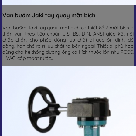
Van bướm Jaki tay quay mặt bích
Van bướm Jaki tay quay mặt bích có thiết kế 2 mặt bích ở
thân van theo tiêu chuẩn JIS, BS, DIN, ANSI giúp kết nối
chắc chắn, cho phép dòng lưu chất đi qua ổn định, dễ
dàng, hạn chế rò rỉ lưu chất ra bên ngoài. Thiết bị phù hợp
dùng cho hệ thống đường ống có kích thước lớn như PCCC,
HVAC, cấp thoát nước…