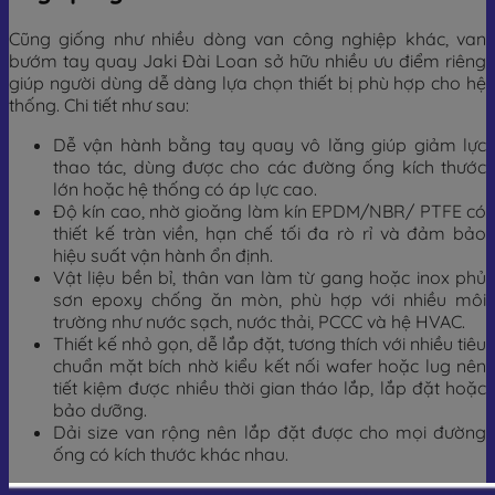
Cũng giống như nhiều dòng van công nghiệp khác, van
bướm tay quay Jaki Đài Loan sở hữu nhiều ưu điểm riêng
giúp người dùng dễ dàng lựa chọn thiết bị phù hợp cho hệ
thống. Chi tiết như sau:
Dễ vận hành bằng tay quay vô lăng giúp giảm lực
thao tác, dùng được cho các đường ống kích thước
lớn hoặc hệ thống có áp lực cao.
Độ kín cao, nhờ gioăng làm kín EPDM/NBR/ PTFE có
thiết kế tràn viền, hạn chế tối đa rò rỉ và đảm bảo
hiệu suất vận hành ổn định.
Vật liệu bền bỉ, thân van làm từ gang hoặc inox phủ
sơn epoxy chống ăn mòn, phù hợp với nhiều môi
trường như nước sạch, nước thải, PCCC và hệ HVAC.
Thiết kế nhỏ gọn, dễ lắp đặt, tương thích với nhiều tiêu
chuẩn mặt bích nhờ kiểu kết nối wafer hoặc lug nên
tiết kiệm được nhiều thời gian tháo lắp, lắp đặt hoặc
bảo dưỡng.
Dải size van rộng nên lắp đặt được cho mọi đường
ống có kích thước khác nhau.