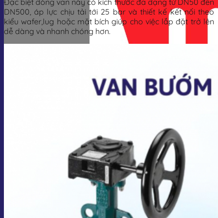
Đặc biệt dòng van này có kích thước đa dạng từ DN50 đến
DN500, áp lực chịu tải tới 25 bar và thiết kế kết nối theo
kiểu wafer,lug hoặc mặt bích giúp cho việc lắp đặt trở lên
dễ dàng và nhanh chóng hơn.
Giỏ hàng