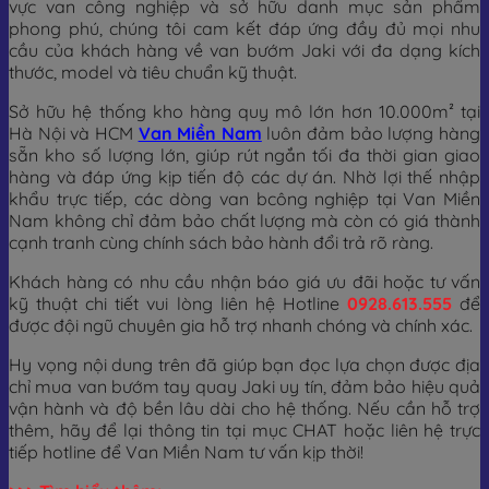
vực van công nghiệp và sở hữu danh mục sản phẩm
phong phú, chúng tôi cam kết đáp ứng đầy đủ mọi nhu
cầu của khách hàng về van bướm Jaki với đa dạng kích
thước, model và tiêu chuẩn kỹ thuật.
Sở hữu hệ thống kho hàng quy mô lớn hơn 10.000m² tại
Hà Nội và HCM
Van Miền Nam
luôn đảm bảo lượng hàng
sẵn kho số lượng lớn, giúp rút ngắn tối đa thời gian giao
hàng và đáp ứng kịp tiến độ các dự án. Nhờ lợi thế nhập
khẩu trực tiếp, các dòng van bcông nghiệp tại Van Miền
Nam không chỉ đảm bảo chất lượng mà còn có giá thành
cạnh tranh cùng chính sách bảo hành đổi trả rõ ràng.
Khách hàng có nhu cầu nhận báo giá ưu đãi hoặc tư vấn
kỹ thuật chi tiết vui lòng liên hệ Hotline
0928.613.555
để
được đội ngũ chuyên gia hỗ trợ nhanh chóng và chính xác.
Hy vọng nội dung trên đã giúp bạn đọc lựa chọn được địa
chỉ mua van bướm tay quay Jaki uy tín, đảm bảo hiệu quả
vận hành và độ bền lâu dài cho hệ thống. Nếu cần hỗ trợ
thêm, hãy để lại thông tin tại mục CHAT hoặc liên hệ trực
tiếp hotline để Van Miền Nam tư vấn kịp thời!