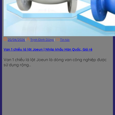
20/04/2026
|
Trịnh Đình Dũng
|
Tin tức
Van 1 chiều lá lật Joeun | Nhập khẩu Hàn Quốc, Giá rẻ
Van 1 chiều lá lật Joeun là dòng van công nghiệp được
sử dụng rộng...