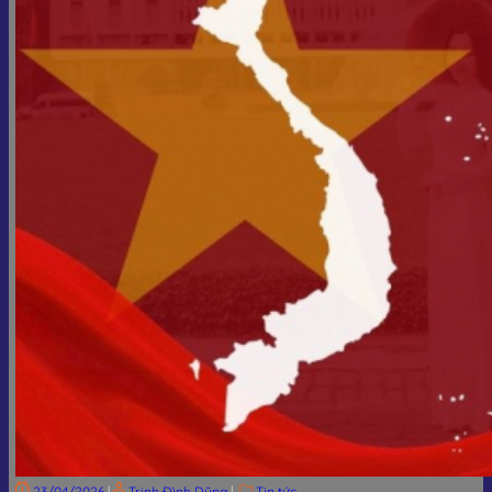
23/04/2026
|
Trịnh Đình Dũng
|
Tin tức