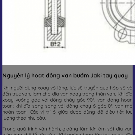
Nguyên lý hoạt động van bướm Jaki tay quay
Khi người dùng xoay vô lăng, lực sẽ truyền qua hộp số và
đến trục van, làm cho đĩa van xoay trong thân van. Khi đĩa
xoay vuông góc với dòng chảy góc 90°, van đóng hoàn
toàn; khi đĩa song song với dòng chảy ở góc 0°, van mở
hoàn toàn. Các vị trí ở giữa được dùng để điều tiết lưu
lượng theo nhu cầu.
Trong quá trình vận hành, gioăng làm kín ôm sát đĩa van
giúp hạn chế tối đa rò rỉ. Khi ngừng thao tác tay quay, đĩa