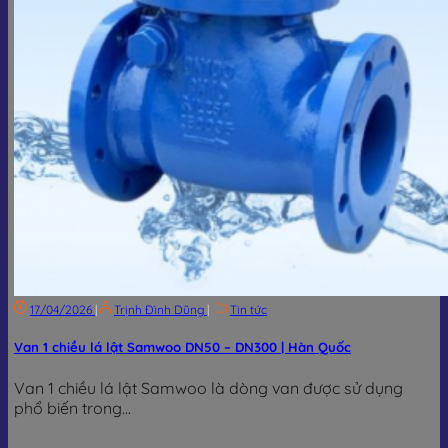
17/04/2026
|
Trịnh Đình Dũng
|
Tin tức
Van 1 chiều lá lật Samwoo DN50 – DN300 | Hàn Quốc
Van 1 chiều lá lật Samwoo là dòng van được sử dụng
phổ biến trong...