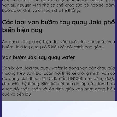
van giữ nguyên vị trí nhờ cơ chế khóa của bộ hộp số, đảm
bảo độ ổn định và an toàn cho hệ thống.
Các loại van bướm tay quay Jaki phổ
biến hiện nay
Áp dụng công nghệ hiện đại vào quá trình sản xuất, van
bướm Jaki tay quay có 3 kiểu kết nối chính bao gồm:
Van bướm Jaki tay quay wafer
Van bướm Jaki tay quay wafer là dòng van bán chạy của
thương hiệu Jaki Đài Loan với thiết kế thông minh, van có
đa dạng kích thước từ DN15 đến DN1000 nên dùng được
cho nhiều hệ thống. Kiểu kết nối này dễ lắp đặt, đảm bảo
được độ chắc chắn và ổn định giúp van hoạt động hiệu
quả và bền lâu.