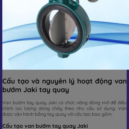
Cấu tạo và nguyên lý hoạt động van
bướm Jaki tay quay
Van bướm tay quay Jaki có chức năng đóng mở để điều
chỉnh lưu lượng dòng chảy theo nhu cầu sử dụng. Van
được vận hành bằng tay quay với cấu tạo bao gồm:
Cấu tạo van bướm tay quay Jaki