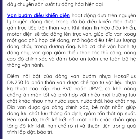
dây chuyền sản xuất tự động hóa hiện đại.
Van bướm điều khiển điện
hoạt động dựa trên nguyên
lý truyền động điện, trong đó bộ điều khiển điện được
gắn trực tiếp trên thân van. Khi nhận tín hiệu điều khiển,
motor điện sẽ tác động lên trục van, giúp đĩa van xoay
một góc phù hợp để đóng, mở hoặc điều tiết lưu lượng
dòng chảy trong đường ống. Nhờ cơ chế vận hành tự
động này, van giúp giảm thiểu thao tác thủ công, nâng
cao độ chính xác và đảm bảo an toàn cho toàn bộ hệ
thống vận hành.
Điểm nổi bật của dòng van bướm nhựa KosaPlus
DN250 là phần thân van được chế tạo từ vật liệu nhựa
kỹ thuật cao cấp như PVC hoặc UPVC, có khả năng
chống ăn mòn tốt và phù hợp với nhiều môi trường lưu
chất khác nhau như nước sạch, nước thải, hóa chất nhẹ.
Đĩa van được gia công chính xác, bề mặt nhẵn giúp
dòng lưu chất lưu thông ổn định, giảm tổn thất áp suất.
Bên cạnh đó, thiết kế kết nối mặt bích chắc chắn giúp
tăng độ kín khít, hạn chế rò rỉ và thuận tiện trong quá
trình lắp đặt, bảo trì.