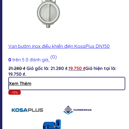
Van bướm inox điều khiển điện KosaPlus DN150
(0)
0
trên 5
0
đánh giá
21.280
₫
Giá gốc là: 21.280 ₫.
19.750
₫
Giá hiện tại là:
19.750 ₫.
Xem Thêm
-13%