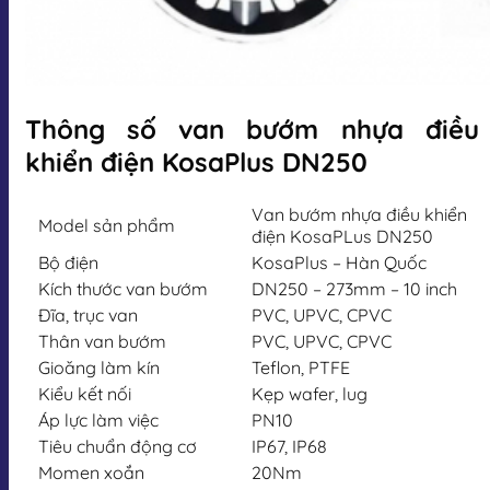
Thông số van bướm nhựa điều
khiển điện KosaPlus DN250
Van bướm nhựa điều khiển
Model sản phẩm
điện KosaPLus DN250
Bộ điện
KosaPlus – Hàn Quốc
Kích thước van bướm
DN250 – 273mm – 10 inch
Đĩa, trục van
PVC, UPVC, CPVC
Thân van bướm
PVC, UPVC, CPVC
Gioăng làm kín
Teflon, PTFE
Kiểu kết nối
Kẹp wafer, lug
Áp lực làm việc
PN10
Tiêu chuẩn động cơ
IP67, IP68
Momen xoắn
20Nm