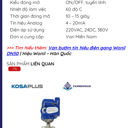
Kiểu đóng mở
ON/OFF, tuyến tính
Nhiệt độ làm việc
60 độ C
Thời gian đóng mở
10 – 15 giây
Tín hiệu Analog
4 – 20mA
Điện áp sử dụng
220VAC, 24DC, 380V
Đơn vị cung cấp
Van Miền Nam
>>> Tìm hiểu thêm:
Van bướm tín hiệu điện gang Wonil
DN50
| Hiệu Wonil – Hàn Quốc
SẢN PHẨM
LIÊN QUAN
-7%