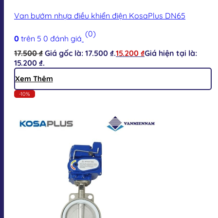
Van bướm nhựa điều khiển điện KosaPlus DN65
(0)
0
trên 5
0
đánh giá
17.500
₫
Giá gốc là: 17.500 ₫.
15.200
₫
Giá hiện tại là:
15.200 ₫.
Xem Thêm
-10%