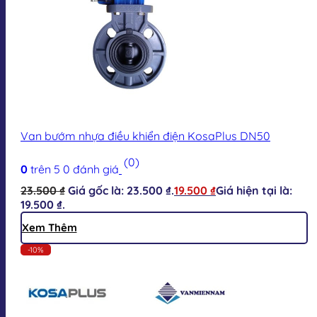
Van bướm nhựa điều khiển điện KosaPlus DN50
(0)
0
trên 5
0
đánh giá
23.500
₫
Giá gốc là: 23.500 ₫.
19.500
₫
Giá hiện tại là:
19.500 ₫.
Xem Thêm
-10%