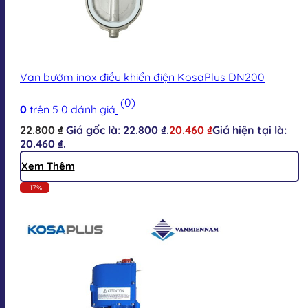
Van bướm inox điều khiển điện KosaPlus DN200
(0)
0
trên 5
0
đánh giá
22.800
₫
Giá gốc là: 22.800 ₫.
20.460
₫
Giá hiện tại là:
20.460 ₫.
Xem Thêm
-17%