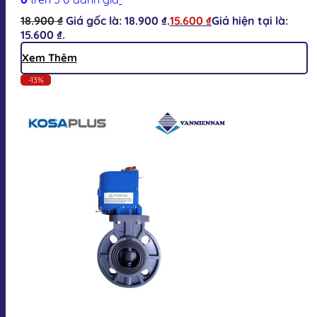
18.900
₫
Giá gốc là: 18.900 ₫.
15.600
₫
Giá hiện tại là:
15.600 ₫.
Xem Thêm
-13%