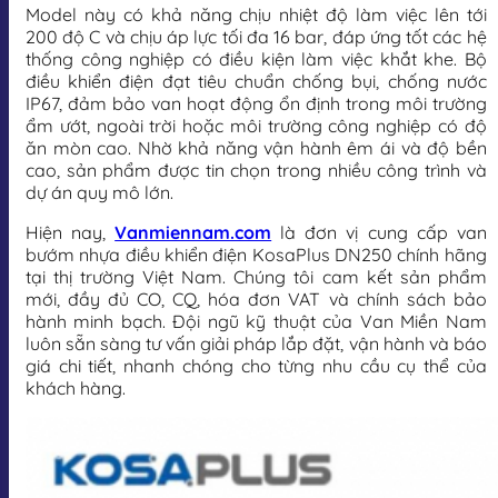
Model này có khả năng chịu nhiệt độ làm việc lên tới
200 độ C và chịu áp lực tối đa 16 bar, đáp ứng tốt các hệ
thống công nghiệp có điều kiện làm việc khắt khe. Bộ
điều khiển điện đạt tiêu chuẩn chống bụi, chống nước
IP67, đảm bảo van hoạt động ổn định trong môi trường
ẩm ướt, ngoài trời hoặc môi trường công nghiệp có độ
ăn mòn cao. Nhờ khả năng vận hành êm ái và độ bền
cao, sản phẩm được tin chọn trong nhiều công trình và
dự án quy mô lớn.
Hiện nay,
Vanmiennam.com
là đơn vị cung cấp van
bướm nhựa điều khiển điện KosaPlus DN250 chính hãng
tại thị trường Việt Nam. Chúng tôi cam kết sản phẩm
mới, đầy đủ CO, CQ, hóa đơn VAT và chính sách bảo
hành minh bạch. Đội ngũ kỹ thuật của Van Miền Nam
luôn sẵn sàng tư vấn giải pháp lắp đặt, vận hành và báo
giá chi tiết, nhanh chóng cho từng nhu cầu cụ thể của
khách hàng.