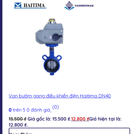
Van bướm gang điều khiển điện Haitima DN40
(0)
0
trên 5
0
đánh giá
15.500
₫
Giá gốc là: 15.500 ₫.
12.800
₫
Giá hiện tại là:
12.800 ₫.