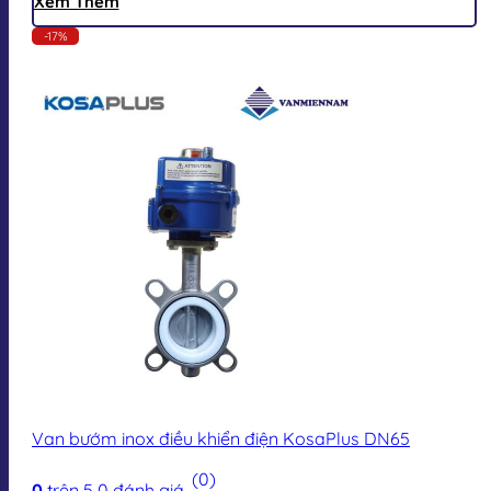
Xem Thêm
-17%
Van bướm inox điều khiển điện KosaPlus DN65
(0)
0
trên 5
0
đánh giá