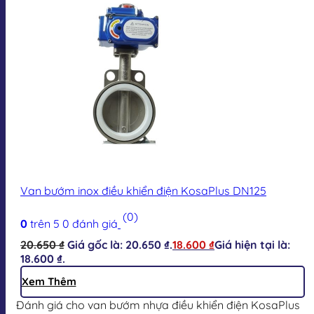
Van bướm inox điều khiển điện KosaPlus DN125
(0)
0
trên 5
0
đánh giá
20.650
₫
Giá gốc là: 20.650 ₫.
18.600
₫
Giá hiện tại là:
18.600 ₫.
Xem Thêm
Đánh giá cho van bướm nhựa điều khiển điện KosaPlus