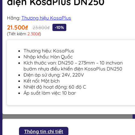
điện KosaPlus DN250
Hãng:
Thương hiệu KosaPlus
21.500₫
23.800₫
-10%
(Tiết kiệm
2.300₫
)
Thương hiệu: KosaPlus
Nhập khẩu: Hàn Quốc
Kích thước van: DN250 – 273mm – 10 inch
van
bướm nhựa điều khiển điện KosaPlus DN250
Điện áp sử dụng: 24V, 220V
Kết nối: Mặt bích
Nhiệt độ hoạt động: 60 độ C
Áp suất làm việc: 10 bar
Thông tin chi tiết