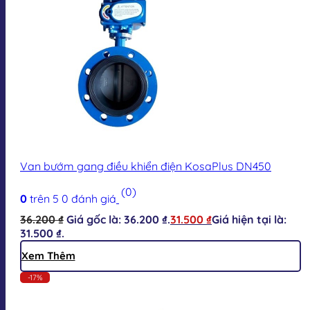
Van bướm gang điều khiển điện KosaPlus DN450
(0)
0
trên 5
0
đánh giá
36.200
₫
Giá gốc là: 36.200 ₫.
31.500
₫
Giá hiện tại là:
31.500 ₫.
Xem Thêm
-17%