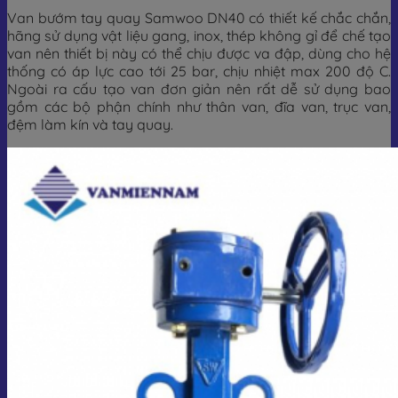
Van bướm tay quay Samwoo DN40 có thiết kế chắc chắn,
hãng sử dụng vật liệu gang, inox, thép không gỉ để chế tạo
van nên thiết bị này có thể chịu được va đập, dùng cho hệ
thống có áp lực cao tới 25 bar, chịu nhiệt max 200 độ C.
Ngoài ra cấu tạo van đơn giản nên rất dễ sử dụng bao
gồm các bộ phận chính như thân van, đĩa van, trục van,
đệm làm kín và tay quay.