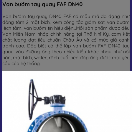
Van bướm tay quay FAF DN40
Van bướm tay quay DN40 FAF có mẫu mã đa dạng như
đồng tâm 2 mặt bích, kèm công tắc giám sát, van bướm
lệch tâm, van bướm tín hiệu điện…Mỗi sản phẩm được đều
Van Miền Nam nhập chính hãng tại Thổ Nhĩ Kỳ, cam kết
chất lượng đạt tiêu chuẩn Châu Âu và có mức giá cạnh
tranh cao. Đặc biệt có thể lắp van bướm FAF DN40 tay
quay vào đường ống theo nhiều kiểu khác nhau như nối
hàn, mặt bích, wafer, rãnh cuối nên đáp ứng được mọi yêu
cầu của hệ thống.