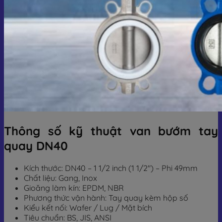
Thông số kỹ thuật van bướm tay
quay DN40
Kích thước: DN40 – 1 1/2 inch (1 1/2″) – Phi 49mm
Chất liệu: Gang, Inox
Gioăng làm kín: EPDM, NBR
Phương thức vận hành: Tay quay kèm hộp số
Kiểu kết nối: Wafer / Lug / Mặt bích
Tiêu chuẩn: BS, JIS, ANSI