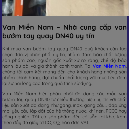
Van Miền Nam – Nhà cung cấp van
bướm tay quay DN40 uy tín
Khi mua van bướm tay quay DN40 quý khách cần lựa
chọn đơn vị phân phối uy tín, nhằm đảm bảo chất lượng
sản phẩm cao, nguồn gốc xuất xứ rõ ràng, chế độ bảo
hành lâu dài và giá thành cạnh tranh. Tại
Van Miền Nam
,
chúng tôi cam kết mang đến cho khách hàng những sản
phẩm chính hãng, đạt chuẩn chất lượng với mục tiêu đem
lại sự hài lòng cao trong quá trình sử dụng.
Van Miền Nam hiện phân phối đa dạng các mẫu van
bướm tay quay DN40 từ nhiều thương hiệu uy tín với chất
liệu sản xuất đa dạng như gang, inox, gang cầu… đáp ứng
mọi yêu cầu lắp đặt của hệ thống nước, khí nén, PCCC hay
công nghiệp. Tất cả sản phẩm đều có sẵn tại kho, kèm
theo đầy đủ giấy tờ CO, CQ, hóa đơn VAT.