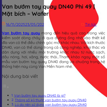
Van bướm tay quay DN40 Phi 49 |
Mặt bích – Wafer
16/11/2025
23/05/2026
Trịnh Đình Dũng
Tin tức
Van bướm tay quay
mang đến hiệu quả cao trong việc
kiểm soát dòng chảy đi qua đường ống nhờ vào thiết kế
đĩa van có thể điều chỉnh góc mở khác nhau. Với kích thước
DN40, van có thể dùng trong cả công nghiệp, khai thác và
dân dụng với nhiều môi trường khác nhau từ nước sạch,
dầu nóng, hơi, xăng, nước thải…Tham khảo ngay một số
mẫu van bướm tay quay DN40 đang ưa chuộng trong hệ
thống hiện nay cùng Van Miền Nam nhé.
Nội dung bài viết
Van bướm tay quay DN40 là gì?
Thông số kỹ thuật van bướm tay quay DN40
Lý do nên sử dụng van bướm tay quay DN40