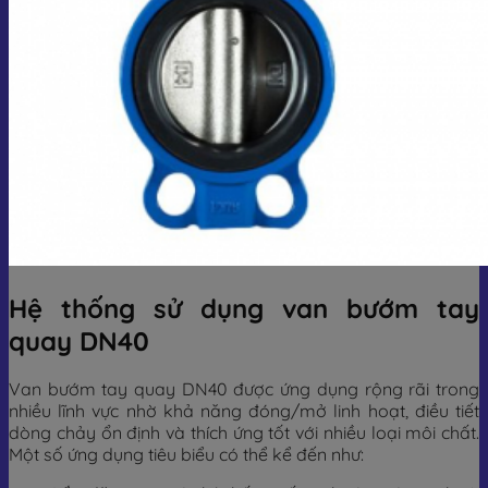
Hệ thống sử dụng van bướm tay
quay DN40
Van bướm tay quay DN40 được ứng dụng rộng rãi trong
nhiều lĩnh vực nhờ khả năng đóng/mở linh hoạt, điều tiết
dòng chảy ổn định và thích ứng tốt với nhiều loại môi chất.
Một số ứng dụng tiêu biểu có thể kể đến như: