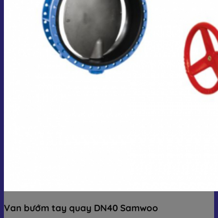
Van bướm tay quay DN40 Samwoo