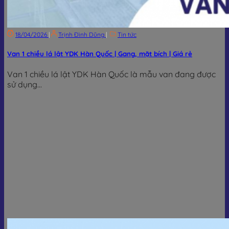
18/04/2026
|
Trịnh Đình Dũng
|
Tin tức
Van 1 chiều lá lật YDK Hàn Quốc | Gang, mặt bích | Giá rẻ
Van 1 chiều lá lật YDK Hàn Quốc là mẫu van đang được
sử dụng...