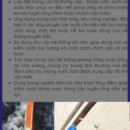
Lắp đặt trong các hệ thống cấp – thoát nước sạch và
nước thải, phục vụ điều tiết dòng chảy và khóa nước
tại các tuyến ống chính hoặc nhánh cấp nước.
Ứng dụng trong các nhà máy, khu công nghiệp, đặc
biệt ở các dây chuyền sản xuất cần điều tiết lưu lượng
chất lỏng, chất khí hoặc hỗ trợ hoạt động của hệ
thống truyền dẫn.
Sử dụng cho các hệ thống khí nén, giúp đóng mở và
kiểm soát lưu lượng khí một cách chính xác và an
toàn.
Tích hợp trong các hệ thống phòng cháy chữa cháy
tại nhà xưởng, chung cư, trung tâm thương mại để
đảm bảo lưu lượng nước luôn được cung cấp đủ khi
cần thiết.
Dùng trong ngành điện lực như trạm thủy điện, giúp
kiểm soát dòng nước trong các tuyến ống dẫn áp
lực.