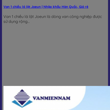
Van 1 chiều lá lật Joeun | Nhập khẩu Hàn Quốc, Giá rẻ
Van 1 chiều lá lật Joeun là dòng van công nghiệp được
sử dụng rộng...