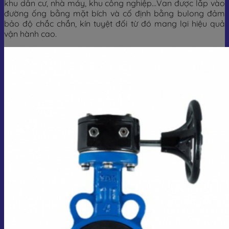
khu dân cư, nhà máy, khu công nghiệp…Van được lắp vào
đường ống bằng mặt bích và cố định bằng bulong đảm
bảo độ chắc chắn, kín tuyệt đối từ đó mang lại hiệu quả
vận hành cao.