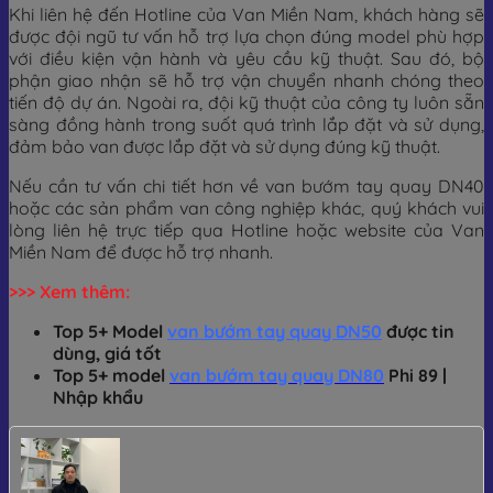
Khi liên hệ đến Hotline của Van Miền Nam, khách hàng sẽ
được đội ngũ tư vấn hỗ trợ lựa chọn đúng model phù hợp
với điều kiện vận hành và yêu cầu kỹ thuật. Sau đó, bộ
phận giao nhận sẽ hỗ trợ vận chuyển nhanh chóng theo
tiến độ dự án. Ngoài ra, đội kỹ thuật của công ty luôn sẵn
sàng đồng hành trong suốt quá trình lắp đặt và sử dụng,
đảm bảo van được lắp đặt và sử dụng đúng kỹ thuật.
Nếu cần tư vấn chi tiết hơn về van bướm tay quay DN40
hoặc các sản phẩm van công nghiệp khác, quý khách vui
lòng liên hệ trực tiếp qua Hotline hoặc website của Van
Miền Nam để được hỗ trợ nhanh.
>>> Xem thêm:
Top 5+ Model
van bướm tay quay DN50
được tin
dùng, giá tốt
Top 5+ model
van bướm tay quay DN80
Phi 89 |
Nhập khẩu