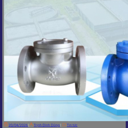
20/04/2026
|
Trịnh Đình Dũng
|
Tin tức