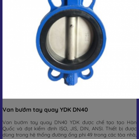
Van bướm tay quay YDK DN40
Van bướm tay quay DN40 YDK được chế tạo tạo Hàn
Quốc và đạt kiểm định ISO, JIS, DIN, ANSI. Thiết bị được
dùng trong hệ thống đường ống phi 49 trong các tòa nhà,