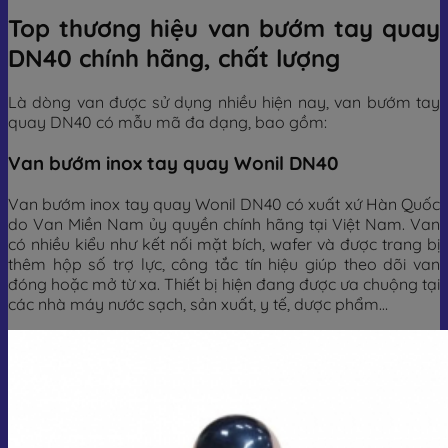
Top thương hiệu van bướm tay quay
DN40 chính hãng, chất lượng
Là dòng van được sử dụng nhiều hiện nay, van bướm tay
quay DN40 có mẫu mã đa dạng, bao gồm:
Van bướm inox tay quay Wonil DN40
Van bướm inox tay quay Wonil DN40 có xuất xứ Hàn Quốc
do Van Miền Nam ủy quyền chính hãng tại Việt Nam. Van
có nhiều kiểu như kết nối mặt bích, wafer và được trang bị
thêm hộp số trợ lực, công tắc tín hiệu giúp theo dõi van
đóng hoặc mở từ xa. Thiết bị hiện đang được ưa chuộng tại
các nhà máy nước sạch, sản xuất, y tế, dược phẩm…