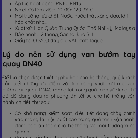
Áp lực hoạt động: PN10, PN16
Nhiệt độ làm việc: -10 đến 120 độ C
Môi trường lưu chất: Nước, nước thải, xăng dầu, khí,
hóa chất nhẹ…
Xuất xứ: Hàn Quốc, Trung Quốc, Thổ Nhĩ Kỳ, Malaysia
Bảo hành: 12 tháng, Sẵn tại kho SLL
Giấy tờ: CO/CQ đầy đủ, VAT, catalogue
Lý do nên sử dụng van bướm tay
quay DN40
Để lựa chọn được thiết bị phù hợp cho hệ thống, quý khách
cần biết những ưu điểm và tính năng vượt trội mà van
bướm tay quay DN40 mang lại trong quá trình sử dụng. Từ
đó dễ dàng đưa ra phương án tối ưu cho hệ thống vận
hành, chi tiết như sau:
Có khả năng kiểm soát, điều tiết dòng chảy chính
xác, mang lại hiệu suất cao trong quá trình vận hành,
đảm bảo an toàn cho hệ thống và môi trường xung
quanh.
Van có cấu tạo đơn giản, vận hành bằng tay quay