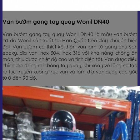
Van bướm gang tay quay Wonil DN40
Van bướm gang tay quay Wonil DN40 là mẫu van bướm
cơ do Wonil sản xuất tại Hàn Quốc trên dây chuyền hiện
đại. Van bướm có thiết kế thân van làm từ gang phủ sơn
epoxy, đĩa van inox 304, inox 316 với khả năng chống ăn
mòn, chịu được nhiệt độ cao và tĩnh điện tốt. Van được điều
chỉnh đĩa đóng mở bằng tay quay, khi xoay vô lăng sẽ tạo
ra lực truyền xuống trục van và làm đĩa van quay các góc
từ 0 đến 90 độ.