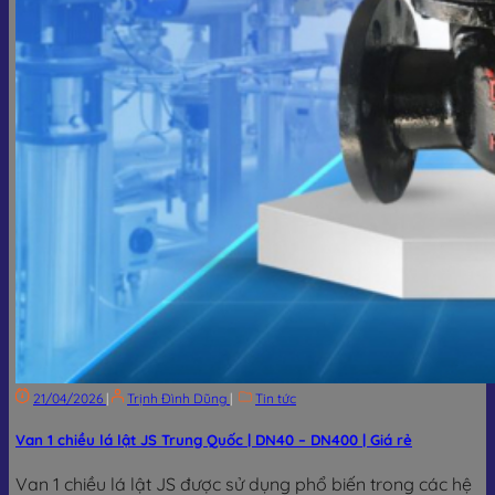
21/04/2026
|
Trịnh Đình Dũng
|
Tin tức
Van 1 chiều lá lật JS Trung Quốc | DN40 – DN400 | Giá rẻ
Van 1 chiều lá lật JS được sử dụng phổ biến trong các hệ