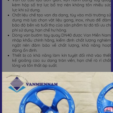
kèm hộp số trợ lực bổ trợ nên không tốn nhiều sức
lực khi sử dụng.
Chất liệu chế tạo van đa dạng, tùy vào môi trường sử
dụng mà lựa chọn vật liệu gang, inox, nhựa để đảm
bảo độ bền và tuổi thọ của sản phẩm từ đó tối ưu chi
phí sử dụng, hạn chế hư hỏng.
Dòng van bướm tay quay DN40 được Van Miền Nam
nhập khẩu chính hãng, kiểm định chất lượng nghiêm
ngặt nên đảm bảo về chất lượng, khả năng hoạt
động ổn định.
Thiết bị có khả năng làm kín tuyệt đối nhờ vào thiết
kế gioăng cao su dạng tràn viền, hạn chế rò rỉ chất
lỏng và tổn thất áp suất.