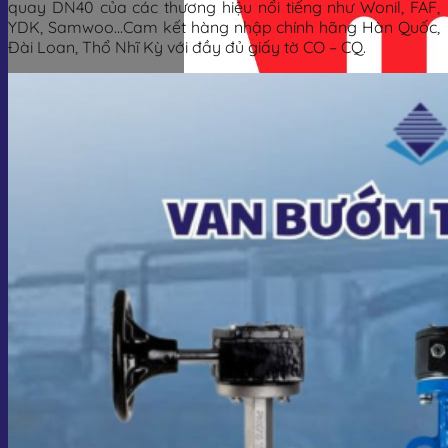
quay DN40 của các thương hiệu nổi tiếng như Wonil, FAF,
YDK, Samwoo…Cam kết hàng nhập chính hãng Hàn Quốc,
Đài Loan, Thổ Nhĩ Kỳ với đầy đủ giấy tờ CO – CQ.
Giỏ hàng