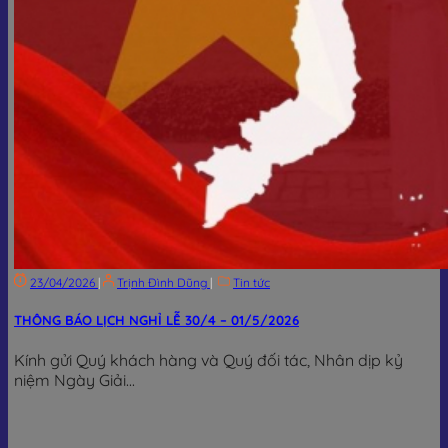
23/04/2026
|
Trịnh Đình Dũng
|
Tin tức
THÔNG BÁO LỊCH NGHỈ LỄ 30/4 – 01/5/2026
Kính gửi Quý khách hàng và Quý đối tác, Nhân dịp kỷ
niệm Ngày Giải...