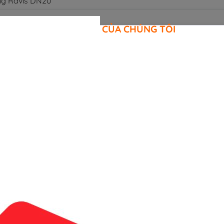
ng Ravis DN20
CAM KẾT CỦA CHÚNG TÔI