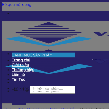
Bỏ qua nội dung
DANH MỤC SẢN PHẨM
Trang chủ
Giới thiệu
Thương hiệu
Liên hệ
Tin Tức
Tìm kiếm:
Tìm kiếm: