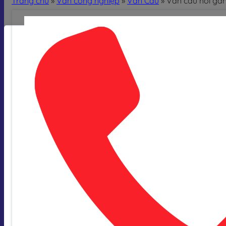
Trang chủ
»
Van công nghiệp
»
Van Cầu
»
Van cầu hơi ga