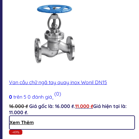
Van cầu chữ ngã tay quay inox Wonil DN15
(0)
0
trên 5
0
đánh giá
16.000
₫
Giá gốc là: 16.000 ₫.
11.000
₫
Giá hiện tại là:
11.000 ₫.
Xem Thêm
-49%