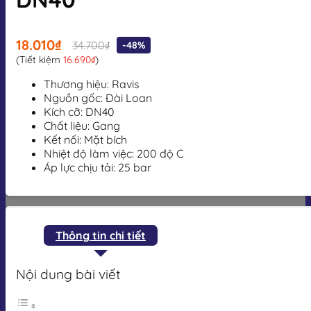
18.010₫
34.700₫
-48%
(Tiết kiệm
16.690₫
)
Thương hiệu: Ravis
Nguồn gốc: Đài Loan
Kích cỡ: DN40
Chất liệu: Gang
Kết nối: Mặt bích
Nhiệt độ làm việc: 200 độ C
Áp lực chịu tải: 25 bar
Thông tin chi tiết
Nội dung bài viết