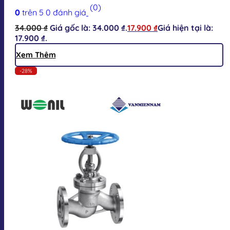
(0)
0
trên 5
0
đánh giá
34.000
₫
Giá gốc là: 34.000 ₫.
17.900
₫
Giá hiện tại là:
17.900 ₫.
Xem Thêm
-28%