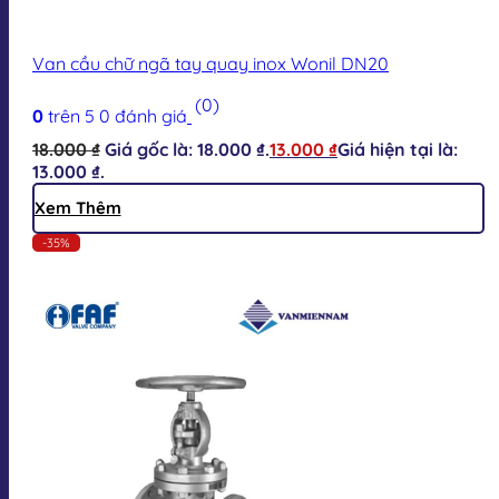
Van cầu chữ ngã tay quay inox Wonil DN20
(0)
0
trên 5
0
đánh giá
18.000
₫
Giá gốc là: 18.000 ₫.
13.000
₫
Giá hiện tại là:
13.000 ₫.
Xem Thêm
-35%