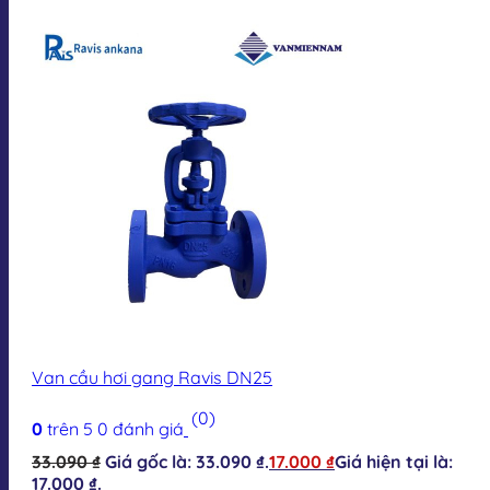
Van cầu hơi gang Ravis DN25
(0)
0
trên 5
0
đánh giá
33.090
₫
Giá gốc là: 33.090 ₫.
17.000
₫
Giá hiện tại là:
17.000 ₫.