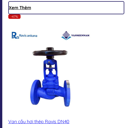
Xem Thêm
-47%
Van cầu hơi thép Ravis DN40