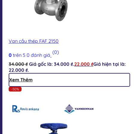
Van cầu thép FAF 2150
(0)
0
trên 5
0
đánh giá
34.000
₫
Giá gốc là: 34.000 ₫.
22.000
₫
Giá hiện tại là:
22.000 ₫.
Xem Thêm
-50%