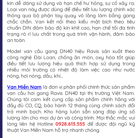
kín dễ dàng sử dụng và hạn chế hư hỏng, sự cố xảy ra.
Loại van này được dùng để điều tiết lưu lượng chính xác
thông qua bộ phận tay quay vô lăng làm bằng gang
chắc chắn. Van kết nối theo kiểu mặt bích theo tiêu
chuẩn DIN đảm bảo độ kín khít cao, hạn chế tối đa tình
trạng rò rỉ lưu chất trong quá trình vận hành, đảm bảo
an toàn.
Model van cầu gang DN40 hiệu Ravis sản xuất theo
công nghệ Đài Loan, chống ăn mòn, oxy hóa tốt giúp
điều tiết lưu lượng hiệu quả thích hợp sử dụng trong
nhiều môi trường có nhiệt độ làm việc cao như nước
nóng, hơi nóng, dầu, khí…
Van Miền Nam
là đơn vị phân phối chính thức sản phẩm
van cầu hơi gang Ravis DN40 tại thị trường Việt Nam.
Chúng tôi cam kết cung cấp sản phẩm chính hãng với
đầy đủ CO, CQ, bảo hành 12 tháng cùng chính sách đổi
trả minh bạch. Kho hàng luôn sẵn sàng đáp ứng số
lượng lớn cho mọi dự án và công trình. Mọi thắc mắc vui
lòng liên hệ Hotline
0928.613.555
để được đội ngũ kỹ
thuật Van Miền Nam hỗ trợ nhanh chóng.