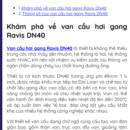
Khám phá về van cầu hơi gang Ravis DN40
Thông số của van cầu hơi gang Ravis DN40
Khám phá về van cầu hơi gang
Ravis DN40
Van cầu hơi gang Ravis DN40
là thiết bị không thể thiếu
trong các nhà máy dệt nhuộm, hệ thống lò hơi, hệ thống
sưởi, HVAC, khí nén với nhiệm vụ kiểm soát, lưu thông và
ngăn chặn dòng chảy lưu chất trong đường ống.
Thiết bị có kích thước DN40 tương ứng phi 49mm 1 ½
inch, được nhập khẩu trực tiếp tại Đài Loan và chế tạo từ
chất liệu gang đúc cao cấp, có độ bền cơ học cao, khả
năng chống ăn mòn và chịu nhiệt vượt trội. Van có thể
vận hành ổn định trong điều kiện nhiệt độ lên đến 200°C
và áp suất làm việc 16 bar, đáp ứng tốt yêu cầu khắt
khe của nhiều hệ thống công nghiệp khác nhau.
Với thiết kế van cầu dạng chữ ngã cùng cấu tạo van đơn
giản bao gồm thân van, trục van, đĩa van, gioăng làm