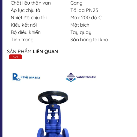
Chất liệu thân van
Gang
Áp lực chịu tải
Tối đa PN25
Nhiệt độ chịu tải
Max 200 độ C
Kiểu kết nối
Mặt bích
Bộ điều khiển
Tay quay
Tình trạng
Sẵn hàng tại kho
SẢN PHẨM
LIÊN QUAN
-52%