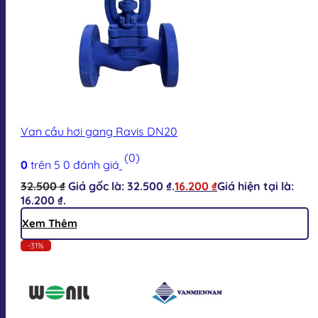
Van cầu hơi gang Ravis DN20
(0)
0
trên 5
0
đánh giá
32.500
₫
Giá gốc là: 32.500 ₫.
16.200
₫
Giá hiện tại là:
16.200 ₫.
Xem Thêm
-31%