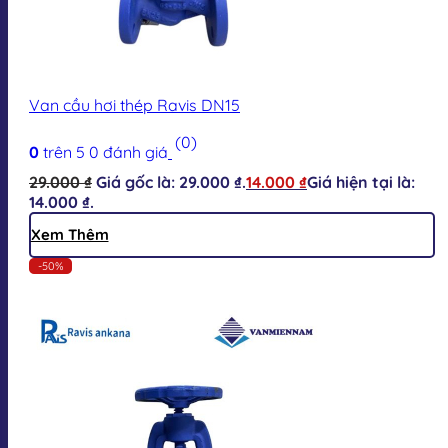
Van cầu hơi thép Ravis DN15
(0)
0
trên 5
0
đánh giá
29.000
₫
Giá gốc là: 29.000 ₫.
14.000
₫
Giá hiện tại là:
14.000 ₫.
Xem Thêm
-50%