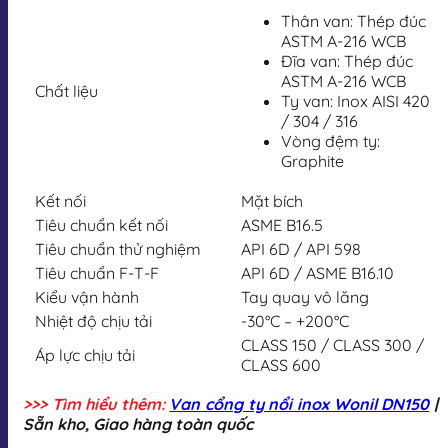
Thân van: Thép đúc
ASTM A-216 WCB
Đĩa van: Thép đúc
ASTM A-216 WCB
Chất liệu
Ty van: Inox AISI 420
/ 304 / 316
Vòng đệm ty:
Graphite
Kết nối
Mặt bích
Tiêu chuẩn kết nối
ASME B16.5
Tiêu chuẩn thử nghiệm
API 6D / API 598
Tiêu chuẩn F-T-F
API 6D / ASME B16.10
Kiểu vận hành
Tay quay vô lăng
Nhiệt độ chịu tải
-30°C – +200°C
CLASS 150 / CLASS 300 /
Áp lực chịu tải
CLASS 600
>>> Tìm hiểu thêm:
Van cổng ty nổi inox Wonil DN150
|
Sẵn kho, Giao hàng toàn quốc