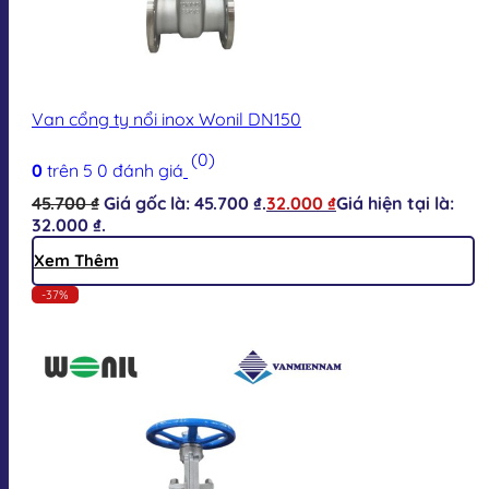
Van cổng ty nổi inox Wonil DN150
(0)
0
trên 5
0
đánh giá
45.700
₫
Giá gốc là: 45.700 ₫.
32.000
₫
Giá hiện tại là:
32.000 ₫.
Xem Thêm
-37%