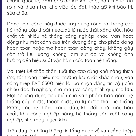
chuẩn quốc tế, đảm bảo độ kín khít cao, hạn chế tối đa
rò rỉ và thuận tiện cho việc lắp đặt, tháo gỡ khi bảo trì,
sửa chữa.
Dòng van cổng này được ứng dụng rộng rãi trong các
hệ thống cấp thoát nước, xử lý nước thải, xăng dầu, hóa
chất và nhiều hệ thống công nghiệp khác. Van hoạt
động như một cánh cửa trên đường ống, cho phép đóng
hoàn toàn hoặc mở hoàn toàn dòng chảy, không gây
cản trở lưu lượng, không làm sụt áp và không ảnh
hưởng đến hiệu suất vận hành của toàn hệ thống.
Với thiết kế chắc chắn, tuổi thọ cao cùng khả năng thích
ứng tốt trong nhiều môi trường lưu chất khác nhau, van
cổng thép FAF 6300 hiện là lựa chọn đáng tin cậy của
nhiều doanh nghiệp, nhà máy và công trình quy mô lớn.
Một số ứng dụng tiêu biểu của sản phẩm bao gồm hệ
thống cấp nước, thoát nước, xử lý nước thải, hệ thống
PCCC, các hệ thống xăng dầu, khí đốt, nhà máy hóa
chất, khu công nghiệp nặng, hệ thống sản xuất công
nghiệp, nhà máy luyện kim…
Trên đây là những thông tin tổng quan về van cổng thép