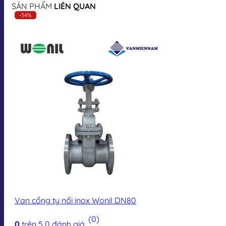
SẢN PHẨM
LIÊN QUAN
-34%
Van cổng ty nổi inox Wonil DN80
(0)
0
trên 5
0
đánh giá