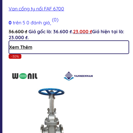
Van cổng ty nổi FAF 6700
(0)
0
trên 5
0
đánh giá
36.600
₫
Giá gốc là: 36.600 ₫.
23.000
₫
Giá hiện tại là:
23.000 ₫.
Xem Thêm
-30%