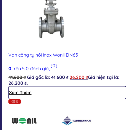
Van cổng ty nổi inox Wonil DN65
(0)
0
trên 5
0
đánh giá
41.600
₫
Giá gốc là: 41.600 ₫.
26.200
₫
Giá hiện tại là:
26.200 ₫.
Xem Thêm
-33%