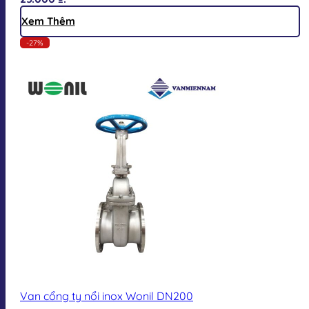
Xem Thêm
-27%
Van cổng ty nổi inox Wonil DN200