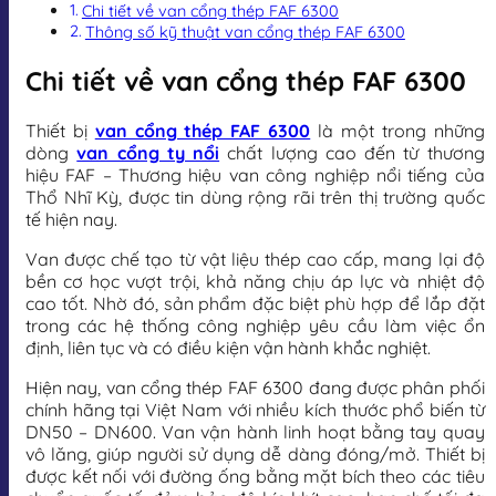
Chi tiết về van cổng thép FAF 6300
Thông số kỹ thuật van cổng thép FAF 6300
Chi tiết về van cổng thép FAF 6300
Thiết bị
van cổng thép FAF 6300
là một trong những
dòng
van cổng ty nổi
chất lượng cao đến từ thương
hiệu FAF – Thương hiệu van công nghiệp nổi tiếng của
Thổ Nhĩ Kỳ, được tin dùng rộng rãi trên thị trường quốc
tế hiện nay.
Van được chế tạo từ vật liệu thép cao cấp, mang lại độ
bền cơ học vượt trội, khả năng chịu áp lực và nhiệt độ
cao tốt. Nhờ đó, sản phẩm đặc biệt phù hợp để lắp đặt
trong các hệ thống công nghiệp yêu cầu làm việc ổn
định, liên tục và có điều kiện vận hành khắc nghiệt.
Hiện nay, van cổng thép FAF 6300 đang được phân phối
chính hãng tại Việt Nam với nhiều kích thước phổ biến từ
DN50 – DN600. Van vận hành linh hoạt bằng tay quay
vô lăng, giúp người sử dụng dễ dàng đóng/mở. Thiết bị
được kết nối với đường ống bằng mặt bích theo các tiêu