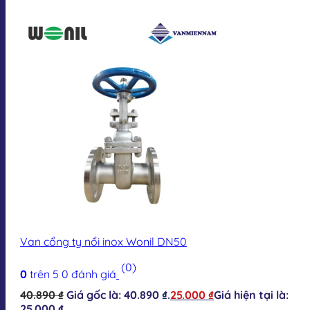
Van cổng ty nổi inox Wonil DN50
(0)
0
trên 5
0
đánh giá
40.890
₫
Giá gốc là: 40.890 ₫.
25.000
₫
Giá hiện tại là:
25.000 ₫.