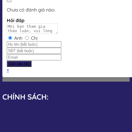
Chưa có đánh giá nào.
Hỏi đáp
Anh
Chị
Gửi câu hỏi
×
CHÍNH SÁCH: