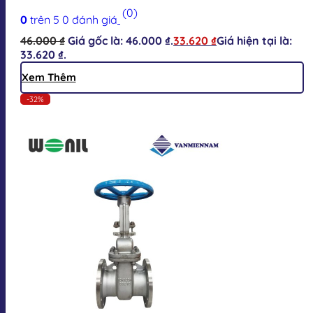
(0)
0
trên 5
0
đánh giá
46.000
₫
Giá gốc là: 46.000 ₫.
33.620
₫
Giá hiện tại là:
33.620 ₫.
Xem Thêm
-32%