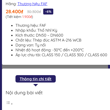
Hãng:
Thương hiệu FAF
28.400₫
30.300₫
-6%
(Tiết kiệm
1.900₫
)
Thương hiệu: FAF
Nhập khẩu: Thổ Nhĩ Kỳ
Kích thước: DN50 – DN600
Chất liệu: Thép đúc ASTM A-216 WCB
Dạng van: Ty nổi
Nhiệt độ hoạt động: -30°C đến +200°C
Áp lực chịu tải: CLASS 150 / CLASS 300 / CLASS 600
Thông tin chi tiết
Nội dung bài viết