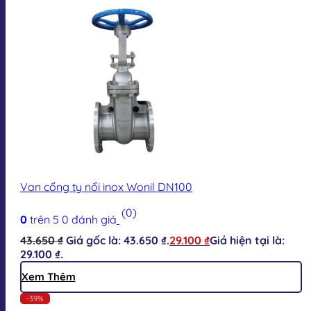
Van cổng ty nổi inox Wonil DN100
(0)
0
trên 5
0
đánh giá
43.650
₫
Giá gốc là: 43.650 ₫.
29.100
₫
Giá hiện tại là:
29.100 ₫.
Xem Thêm
-39%