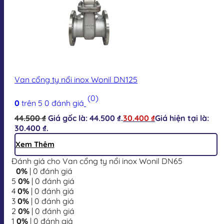
Van cổng ty nổi inox Wonil DN125
(0)
0
trên 5
0
đánh giá
44.500
₫
Giá gốc là: 44.500 ₫.
30.400
₫
Giá hiện tại là:
30.400 ₫.
Xem Thêm
Đánh giá cho Van cổng ty nổi inox Wonil DN65
0%
| 0 đánh giá
5
0%
| 0 đánh giá
4
0%
| 0 đánh giá
3
0%
| 0 đánh giá
2
0%
| 0 đánh giá
1
0%
| 0 đánh giá