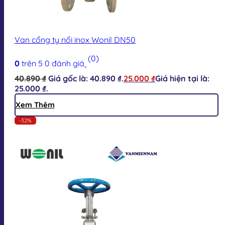
Van cổng ty nổi inox Wonil DN50
(0)
0
trên 5
0
đánh giá
40.890
₫
Giá gốc là: 40.890 ₫.
25.000
₫
Giá hiện tại là:
25.000 ₫.
Xem Thêm
-32%