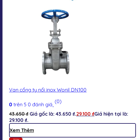
Van cổng ty nổi inox Wonil DN100
(0)
0
trên 5
0
đánh giá
43.650
₫
Giá gốc là: 43.650 ₫.
29.100
₫
Giá hiện tại là:
29.100 ₫.
Xem Thêm
-30%