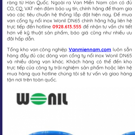
ràng từ Hàn Quốc. Ngoài ra Van Miền Nam còn có đủ
CO, CQ, VAT nên đảm bảo uy tín, chính hãng để tham gia
vào các tiêu chuẩn hệ thống lắp đặt hiện nay. Để mua
van cổng ty nổi inox Wonil DN65 chính hãng hãy liên hệ
trực tiếp đến hotline
0928.613.555
để nhận tư vấn chi tiết
hơn về kỹ thuật sản phẩm, báo giá cũng như nhiều ưu
đãi hấp dẫn.
Tổng kho van công nghiệp
Vanmiennam.com
luôn sẵn
hàng đầy đủ các dòng van cổng ty nổi inox Wonil DN65
và nhiều dòng van khác. Khách hàng có thể đến kho
trực tiếp của công ty trải nghiệm sản phẩm hoặc liên hệ
mua hàng qua hotline chúng tôi sẽ tư vấn và giao hàng
tận nơi trên toàn quốc.