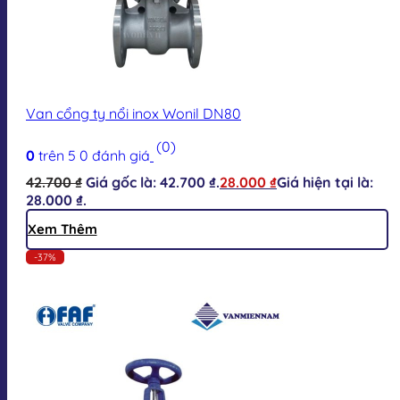
Van cổng ty nổi inox Wonil DN80
(0)
0
trên 5
0
đánh giá
42.700
₫
Giá gốc là: 42.700 ₫.
28.000
₫
Giá hiện tại là:
28.000 ₫.
Xem Thêm
-37%