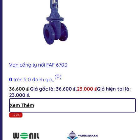
Van cổng ty nổi FAF 6700
(0)
0
trên 5
0
đánh giá
36.600
₫
Giá gốc là: 36.600 ₫.
23.000
₫
Giá hiện tại là:
23.000 ₫.
Xem Thêm
-33%