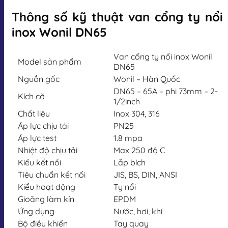
Thông số kỹ thuật van cổng ty nổi
inox Wonil DN65
Van cổng ty nổi inox Wonil
Model sản phẩm
DN65
Nguồn gốc
Wonil – Hàn Quốc
DN65 – 65A – phi 73mm – 2-
Kích cỡ
1/2inch
Chất liệu
Inox 304, 316
Áp lực chịu tải
PN25
Áp lực test
1.8 mpa
Nhiệt độ chịu tải
Max 250 độ C
Kiểu kết nối
Lắp bích
Tiêu chuẩn kết nối
JIS, BS, DIN, ANSI
Kiểu hoạt động
Ty nổi
Gioăng làm kín
EPDM
Ứng dụng
Nước, hơi, khí
Bộ điều khiển
Tay quay