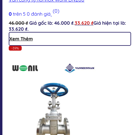
(0)
0
trên 5
0
đánh giá
46.000
₫
Giá gốc là: 46.000 ₫.
33.620
₫
Giá hiện tại là:
33.620 ₫.
Xem Thêm
-39%