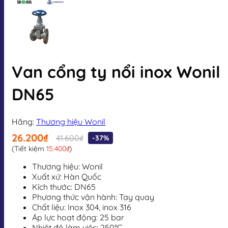
Van cổng ty nổi inox Wonil
DN65
Hãng:
Thương hiệu Wonil
26.200₫
41.600₫
-37%
(Tiết kiệm
15.400₫
)
Thương hiệu: Wonil
Xuất xứ: Hàn Quốc
Kích thước: DN65
Phương thức vận hành: Tay quay
Chất liệu: Inox 304, inox 316
Áp lực hoạt động: 25 bar
Nhiệt độ làm việc: 250°C