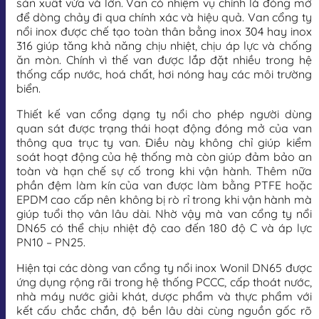
sản xuất vừa và lớn. Van có nhiệm vụ chính là đóng mở
để dòng chảy đi qua chính xác và hiệu quả. Van cổng ty
nổi inox được chế tạo toàn thân bằng inox 304 hay inox
316 giúp tăng khả năng chịu nhiệt, chịu áp lực và chống
ăn mòn. Chính vì thế van được lắp đặt nhiều trong hệ
thống cấp nước, hoá chất, hơi nóng hay các môi trường
biển.
Thiết kế van cổng dạng ty nổi cho phép người dùng
quan sát được trạng thái hoạt động đóng mở của van
thông qua trục ty van. Điều này không chỉ giúp kiểm
soát hoạt động của hệ thống mà còn giúp đảm bảo an
toàn và hạn chế sự cố trong khi vận hành. Thêm nữa
phần đệm làm kín của van được làm bằng PTFE hoặc
EPDM cao cấp nên không bị rò rỉ trong khi vận hành mà
giúp tuổi thọ vân lâu dài. Nhờ vậy mà van cổng ty nổi
DN65 có thể chịu nhiệt độ cao đến 180 độ C và áp lực
PN10 – PN25.
Hiện tại các dòng van cổng ty nổi inox Wonil DN65 được
ứng dụng rộng rãi trong hệ thống PCCC, cấp thoát nước,
nhà máy nước giải khát, dược phẩm và thực phẩm với
kết cấu chắc chắn, độ bền lâu dài cùng nguồn gốc rõ