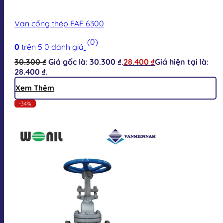
Van cổng thép FAF 6300
(0)
0
trên 5
0
đánh giá
30.300
₫
Giá gốc là: 30.300 ₫.
28.400
₫
Giá hiện tại là:
28.400 ₫.
Xem Thêm
-34%