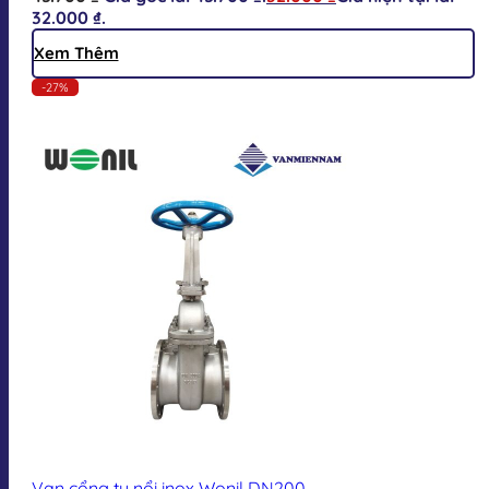
32.000 ₫.
Xem Thêm
-27%
Van cổng ty nổi inox Wonil DN200