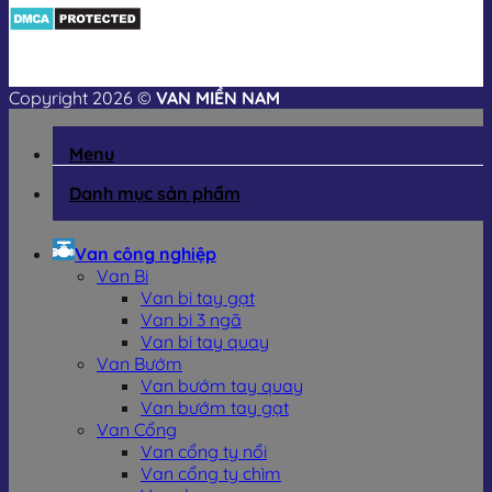
Copyright 2026 ©
VAN MIỀN NAM
Menu
Danh mục sản phẩm
Van công nghiệp
Van Bi
Van bi tay gạt
Van bi 3 ngã
Van bi tay quay
Van Bướm
Van bướm tay quay
Van bướm tay gạt
Van Cổng
Van cổng ty nổi
Van cổng ty chìm