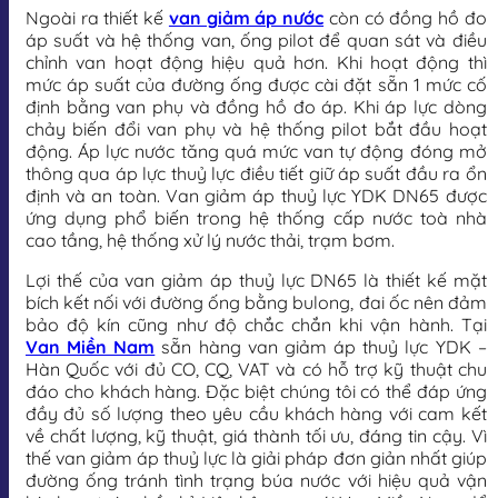
Ngoài ra thiết kế
van giảm áp nước
còn có đồng hồ đo
áp suất và hệ thống van, ống pilot để quan sát và điều
chỉnh van hoạt động hiệu quả hơn. Khi hoạt động thì
mức áp suất của đường ống được cài đặt sẵn 1 mức cố
định bằng van phụ và đồng hồ đo áp. Khi áp lực dòng
chảy biến đổi van phụ và hệ thống pilot bắt đầu hoạt
động. Áp lực nước tăng quá mức van tự động đóng mở
thông qua áp lực thuỷ lực điều tiết giữ áp suất đầu ra ổn
định và an toàn. Van giảm áp thuỷ lực YDK DN65 được
ứng dụng phổ biến trong hệ thống cấp nước toà nhà
cao tầng, hệ thống xử lý nước thải, trạm bơm.
Lợi thế của van giảm áp thuỷ lực DN65 là thiết kế mặt
bích kết nối với đường ống bằng bulong, đai ốc nên đảm
bảo độ kín cũng như độ chắc chắn khi vận hành. Tại
Van Miền Nam
sẵn hàng van giảm áp thuỷ lực YDK –
Hàn Quốc với đủ CO, CQ, VAT và có hỗ trợ kỹ thuật chu
đáo cho khách hàng. Đặc biệt chúng tôi có thể đáp ứng
đầy đủ số lượng theo yêu cầu khách hàng với cam kết
về chất lượng, kỹ thuật, giá thành tối ưu, đáng tin cậy. Vì
thế van giảm áp thuỷ lực là giải pháp đơn giản nhất giúp
đường ống tránh tình trạng búa nước với hiệu quả vận