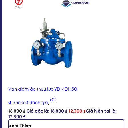
Van giảm áp thuỷ lực YDK DN50
(0)
0
trên 5
0
đánh giá
16.800
₫
Giá gốc là: 16.800 ₫.
12.300
₫
Giá hiện tại là:
12.300 ₫.
Xem Thêm