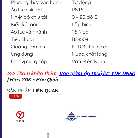
Phương thức vận hành
Tự động
Áp lực chịu tải
PN16
Nhiệt độ chịu tải
0 – 80 độ C
Kiểu kết nối
Lắp bích
Áp lực vận hành
1.6 Mpa
Tiêu chuẩn
BS4504
Gioăng làm kín
EPDM chịu nhiệt
Ứng dụng
Nước, chất lỏng
Đơn vị cung cấp
Van Miền Nam
>>> Tham khảo thêm:
Van giảm áp thuỷ lực YDK DN80
| Hiệu YDK – Hàn Quốc
SẢN PHẨM
LIÊN QUAN
-10%