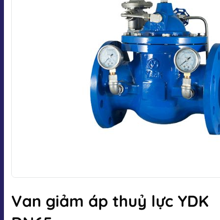
Van giảm áp thuỷ lực YDK