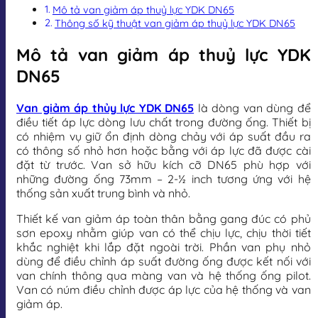
Mô tả van giảm áp thuỷ lực YDK DN65
Thông số kỹ thuật van giảm áp thuỷ lực YDK DN65
Mô tả van giảm áp thuỷ lực YDK
DN65
Van giảm áp thủy lực YDK DN65
là dòng van dùng để
điều tiết áp lực dòng lưu chất trong đường ống. Thiết bị
có nhiệm vụ giữ ổn định dòng chảy với áp suất đầu ra
có thông số nhỏ hơn hoặc bằng với áp lực đã được cài
đặt từ trước. Van sở hữu kích cỡ DN65 phù hợp với
những đường ống 73mm – 2-½ inch tương ứng với hệ
thống sản xuất trung bình và nhỏ.
Thiết kế van giảm áp toàn thân bằng gang đúc có phủ
sơn epoxy nhằm giúp van có thể chịu lực, chịu thời tiết
khắc nghiệt khi lắp đặt ngoài trời. Phần van phụ nhỏ
dùng để điều chỉnh áp suất đường ống được kết nối với
van chính thông qua màng van và hệ thống ống pilot.
Van có núm điều chỉnh được áp lực của hệ thống và van
giảm áp.