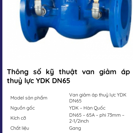
Thông số kỹ thuật van giảm áp
thuỷ lực YDK DN65
Van giảm áp thuỷ lực YDK
Model sản phẩm
DN65
Nguồn gốc
YDK – Hàn Quốc
DN65 – 65A – phi 73mm –
Kích cỡ
2-1/2inch
Chất liệu
Gang