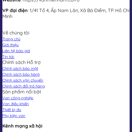
VP đại điện
: 1/41 Tổ 4, Ấp Nam Lân, Xã Bà Điểm, TP. Hồ Chí
Minh
Về chúng tôi
Trang chủ
Giới thiệu
Liên hệ báo giá
Tin tức
Chính sách Hỗ trợ
Chính sách bảo mật
Chính sách bảo hành
Chính sách vận chuyển
Chính sách đổi trả hàng
Sản phẩm nổi bật
Van công nghiệp
Van điều khiển
Thiết bị đo
Phụ kiện van
Kênh mạng xã hội