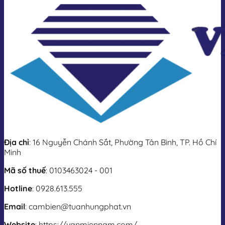
Địa chỉ
: 16 Nguyễn Chánh Sắt, Phường Tân Bình, TP. Hồ Chí
Minh
Mã số thuế
: 0103463024 - 001
Hotline
: 0928.613.555
Email
: cambien@tuanhungphat.vn
Website
: https://vanmiennam.com/