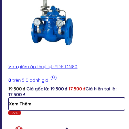
Van giảm áp thuỷ lực YDK DN80
(0)
0
trên 5
0
đánh giá
19.500
₫
Giá gốc là: 19.500 ₫.
17.500
₫
Giá hiện tại là:
17.500 ₫.
Xem Thêm
-27%