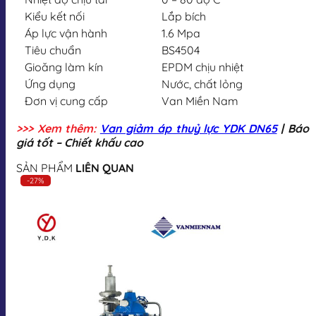
Kiểu kết nối
Lắp bích
Áp lực vận hành
1.6 Mpa
Tiêu chuẩn
BS4504
Gioăng làm kín
EPDM chịu nhiệt
Ứng dụng
Nước, chất lỏng
Đơn vị cung cấp
Van Miền Nam
>>> Xem thêm:
Van giảm áp thuỷ lực YDK DN65
| Báo
giá tốt – Chiết khấu cao
SẢN PHẨM
LIÊN QUAN
-27%