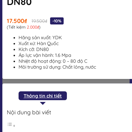
DN80
17.500₫
19.500₫
-10%
(Tiết kiệm
2.000₫
)
Hãng sản xuất: YDK
Xuất xứ: Hàn Quốc
Kích cỡ: DN80
Áp lực vận hành:
1.6 Mpa
Nhiệt độ hoạt động: 0 – 80 độ C
Môi trường sử dụng: Chất lỏng, nước
Thông tin chi tiết
Nội dung bài viết