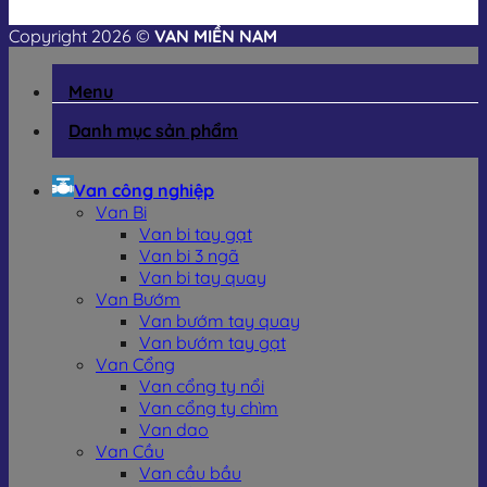
Copyright 2026 ©
VAN MIỀN NAM
Menu
Danh mục sản phẩm
Van công nghiệp
Van Bi
Van bi tay gạt
Van bi 3 ngã
Van bi tay quay
Van Bướm
Van bướm tay quay
Van bướm tay gạt
Van Cổng
Van cổng ty nổi
Van cổng ty chìm
Van dao
Van Cầu
Van cầu bầu