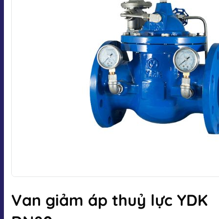
Van giảm áp thuỷ lực YDK