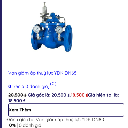
Van giảm áp thuỷ lực YDK DN65
(0)
0
trên 5
0
đánh giá
20.500
₫
Giá gốc là: 20.500 ₫.
18.500
₫
Giá hiện tại là:
18.500 ₫.
Xem Thêm
Đánh giá cho Van giảm áp thuỷ lực YDK DN80
0%
| 0 đánh giá