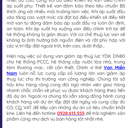
nhiệt độ cao, cùng với bộ điều khiển và van điều chỉnh
áp suất phụ. Thiết kế van đảm bảo theo tiêu chuẩn BS
thích ứng với nhiều môi trường làm việc. Khi áp suất đầu
vào tăng cao vượt mức cài đặt bộ điều khiển sẽ điều tiết
mở van tự động đảm bảo áp suất đầu ra luôn ổn định,
an toàn. Khi áp suất hạ xuống van điều chỉnh trở lại để
hệ thống không bị gián đoạn. Với cơ chế thuỷ lực van sẽ
không bị ảnh hưởng bởi nguồn điện và rất phù hợp với
các vị trí lắp đặt ngoài trời, trên cao, dưới thấp…
Hiện nay việc sử dụng van giảm áp thuỷ lực YDK DN80
cho hệ thống PCCC, hệ thống cấp nước tòa nhà, trung
tâm thương mại… rất cần thiết. Chính vì thế
Van Miền
Nam
luôn nỗ lực cung cấp số lượng lớn van giảm áp
thuỷ lực cho thị trường van công nghiệp. Chúng tôi sở
hữu kho hàng rộng cùng đội ngũ nhân viên giao hàng
nhanh chắc chắn sẽ phục vụ được khách hàng theo tiến
độ dự án. Ngoài ra chúng tôi sẵn sàng đồng hành cùng
khách hàng với dự án lắp đặt dài ngày và cung cấp đủ
CO, CQ, VAT để tiếp cận những dự án có tiêu chuẩn khắt
khe. Liên hệ đến hotline
0928.613.555
để trải nghiệm sản
phẩm cũng như dịch vụ bán hàng tốt nhất nhé.