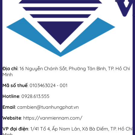
Địa chỉ
: 16 Nguyễn Chánh Sắt, Phường Tân Bình, TP. Hồ Chí
Minh
Mã số thuế
: 0103463024 - 001
Hotline
: 0928.613.555
Email
: cambien@tuanhungphat.vn
Website
: https://vanmiennam.com/
VP đại điện
: 1/41 Tổ 4, Ấp Nam Lân, Xã Bà Điểm, TP. Hồ Chí
Minh