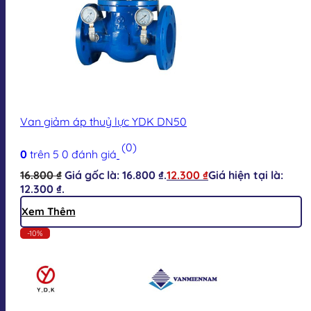
Van giảm áp thuỷ lực YDK DN50
(0)
0
trên 5
0
đánh giá
16.800
₫
Giá gốc là: 16.800 ₫.
12.300
₫
Giá hiện tại là:
12.300 ₫.
Xem Thêm
-10%