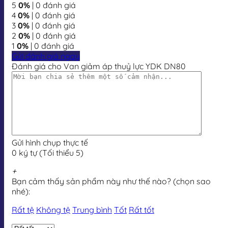
5
0%
| 0 đánh giá
4
0%
| 0 đánh giá
3
0%
| 0 đánh giá
2
0%
| 0 đánh giá
1
0%
| 0 đánh giá
Gửi đánh giá ngay
Đánh giá cho Van giảm áp thuỷ lực YDK DN80
Gửi hình chụp thực tế
0 ký tự (Tối thiểu 5)
+
Bạn cảm thấy sản phẩm này như thế nào? (chọn sao
nhé):
Rất tệ
Không tệ
Trung bình
Tốt
Rất tốt