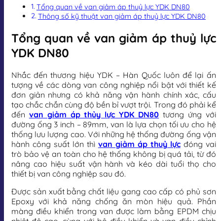
Tổng quan về van giảm áp thuỷ lực YDK DN80
Thông số kỹ thuật van giảm áp thuỷ lực YDK DN80
Tổng quan về van giảm áp thuỷ lực
YDK DN80
Nhắc đến thương hiệu YDK – Hàn Quốc luôn để lại ấn
tượng về các dòng van công nghiệp nổi bật với thiết kế
đơn giản nhưng có khả năng vận hành chính xác, cấu
tạo chắc chắn cùng độ bền bỉ vượt trội. Trong đó phải kể
đến
van giảm áp thủy lực YDK DN80
tương ứng với
đường ống 3 inch – 89mm, van là lựa chọn tối ưu cho hệ
thống lưu lượng cao. Với những hệ thống đường ống vận
hành công suất lớn thì
van giảm áp thuỷ lực
đóng vai
trò bảo vệ an toàn cho hệ thống không bị quá tải, từ đó
nâng cao hiệu suất vận hành và kéo dài tuổi thọ cho
thiết bị van công nghiệp sau đó.
Được sản xuất bằng chất liệu gang cao cấp có phủ sơn
Epoxy với khả năng chống ăn mòn hiệu quả. Phần
màng điều khiển trong van được làm bằng EPDM chịu