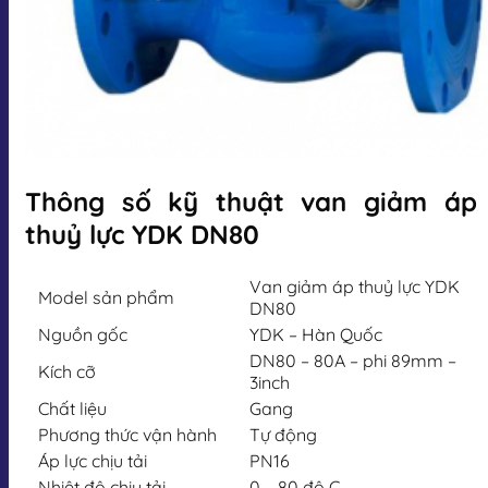
Thông số kỹ thuật van giảm áp
thuỷ lực YDK DN80
Van giảm áp thuỷ lực YDK
Model sản phẩm
DN80
Nguồn gốc
YDK – Hàn Quốc
DN80 – 80A – phi 89mm –
Kích cỡ
3inch
Chất liệu
Gang
Phương thức vận hành
Tự động
Áp lực chịu tải
PN16
Nhiệt độ chịu tải
0 – 80 độ C