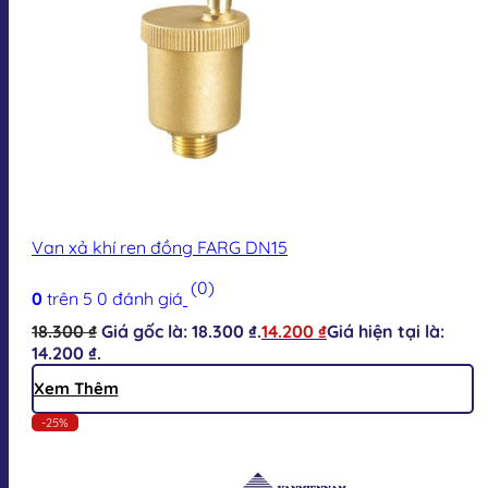
Van xả khí ren đồng FARG DN15
(0)
0
trên 5
0
đánh giá
18.300
₫
Giá gốc là: 18.300 ₫.
14.200
₫
Giá hiện tại là:
14.200 ₫.
Xem Thêm
-25%