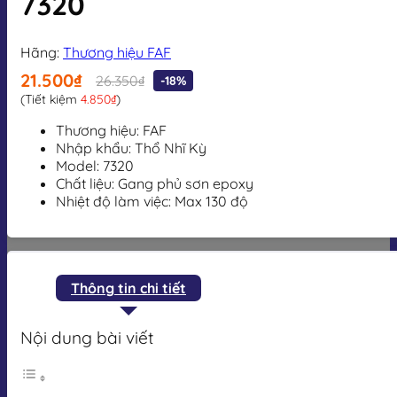
7320
Hãng:
Thương hiệu FAF
21.500₫
26.350₫
-18%
(Tiết kiệm
4.850₫
)
Thương hiệu: FAF
Nhập khẩu: Thổ Nhĩ Kỳ
Model: 7320
Chất liệu: Gang phủ sơn epoxy
Nhiệt độ làm việc: Max 130 độ
Thông tin chi tiết
Nội dung bài viết