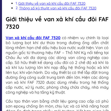
Giới thiệu về van xả khí cầu đôi FAF 7320
Thông số kỹ thuật van xả khí cầu đôi FAF 7320
Giới thiệu về van xả khí cầu đôi FAF
7320
Van xả khí cầu đôi FAF 7320
có nhiệm vụ chính là loại
bỏ lượng bọt khí dư thừa trong đường ống dẫn chất
lỏng nhằm hạn chế dấu hiệu búa nước xuất hiện. Van có
nguồn gốc từ thương hiệu FAF – Thổ Nhĩ Kỳ nổi tiếng tại
Châu Âu với đa dạng các dòng van công nghiệp cao
cấp. Sở hữu thiết kế dạng cầu đôi có 2 chế độ xả khí là
xả khí lưu lượng lớn khi nạp đầy hệ thống hoặc xả khí
liên tục khi vận hành. Do vậy thiết bị có thể lắp đặt trong
đường ống công suất trung bình đến lớn. Hiện các dòng
van xả khí FAF 7320 được dùng nhiều trong hệ thống
cấp nước, xử lý nước, phòng cháy chữa cháy, nhà máy
công nghiệp và hạ tầng kỹ thuật.
Cấu tạo thân van bằng chất liệu gang cao cấp có phủ
sơn epoxy chống ăn mòn, chịu lực và có khả năng hoạt