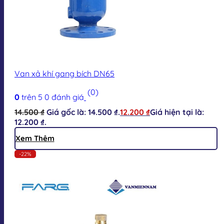
Van xả khí gang bích DN65
(0)
0
trên 5
0
đánh giá
14.500
₫
Giá gốc là: 14.500 ₫.
12.200
₫
Giá hiện tại là:
12.200 ₫.
Xem Thêm
-22%