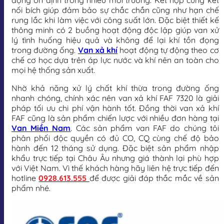
động ổn định trong nhiều môi trường. Kết hợp cùng kết
nối bích giúp đảm bảo sự chắc chắn cũng như hạn chế
rung lắc khi làm việc với công suất lớn. Đặc biệt thiết kế
thông minh có 2 buồng hoạt động độc lập giúp van xử
lý tình huống hiệu quả và không để lại khí tồn đọng
trong đường ống.
Van xả khí
hoạt động tự động theo cơ
chế cơ học dựa trên áp lực nước và khí nên an toàn cho
mọi hệ thống sản xuất.
Nhờ khả năng xử lý chất khí thừa trong đường ống
nhanh chóng, chính xác nên van xả khí FAF 7320 là giải
pháp tối ưu chi phí vận hành tốt. Đồng thời van xả khí
FAF cũng là sản phẩm chiến lược với nhiều đơn hàng tại
Van Miền Nam
. Các sản phẩm van FAF do chúng tôi
phân phối độc quyền có đủ CO, CQ cùng chế độ bảo
hành đến 12 tháng sử dụng. Đặc biệt sản phẩm nhập
khẩu trực tiếp tại Châu Âu nhưng giá thành lại phù hợp
với Việt Nam. Vì thế khách hàng hãy liên hệ trực tiếp đến
hotline
0928.613.555
để được giải đáp thắc mắc về sản
phẩm nhé.