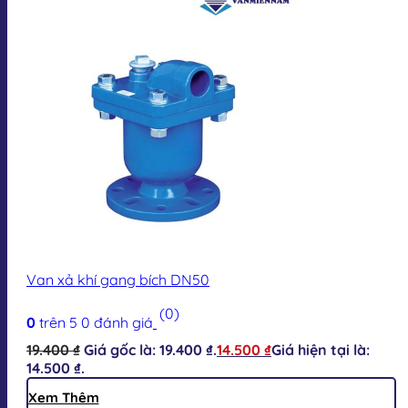
Van xả khí gang bích DN50
(0)
0
trên 5
0
đánh giá
19.400
₫
Giá gốc là: 19.400 ₫.
14.500
₫
Giá hiện tại là:
14.500 ₫.
Xem Thêm