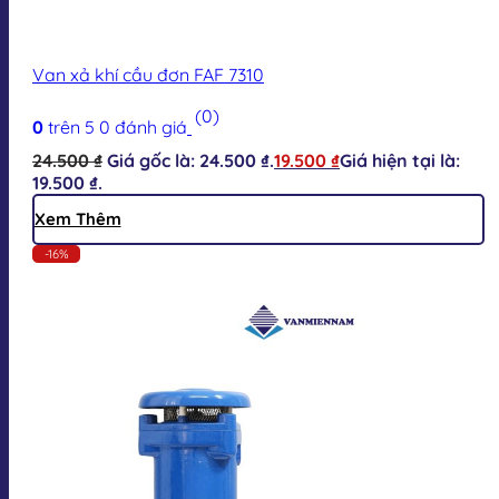
Van xả khí cầu đơn FAF 7310
(0)
0
trên 5
0
đánh giá
24.500
₫
Giá gốc là: 24.500 ₫.
19.500
₫
Giá hiện tại là:
19.500 ₫.
Xem Thêm
-16%