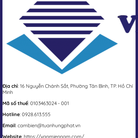
Địa chỉ
: 16 Nguyễn Chánh Sắt, Phường Tân Bình, TP. Hồ Chí
Minh
Mã số thuế
: 0103463024 - 001
Hotline
: 0928.613.555
Email
: cambien@tuanhungphat.vn
Website
: https://vanmiennam.com/