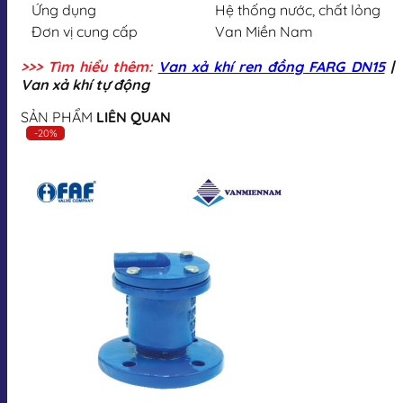
Ứng dụng
Hệ thống nước, chất lỏng
Đơn vị cung cấp
Van Miền Nam
>>> Tìm hiểu thêm:
Van xả khí ren đồng FARG DN15
|
Van xả khí tự động
SẢN PHẨM
LIÊN QUAN
-20%