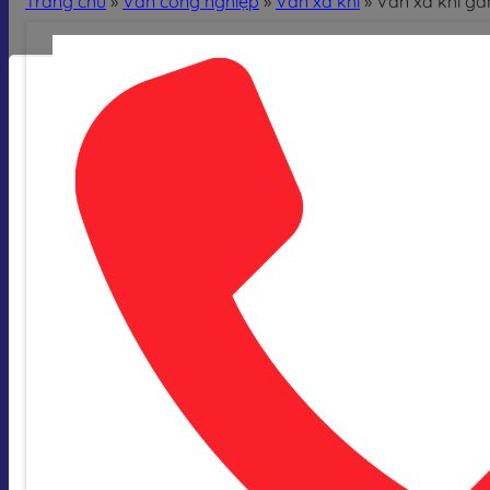
Trang chủ
»
Van công nghiệp
»
Van xả khí
»
Van xả khí ga