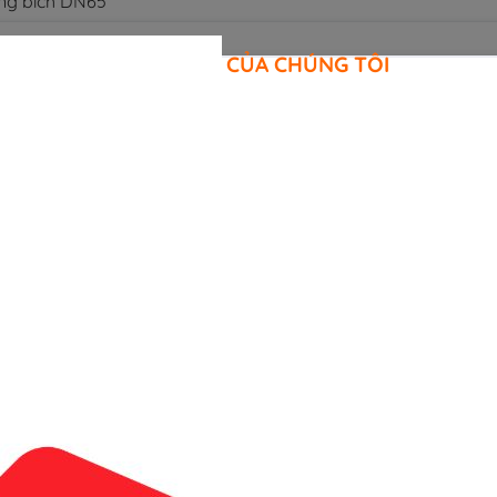
ng bích DN65
CAM KẾT CỦA CHÚNG TÔI