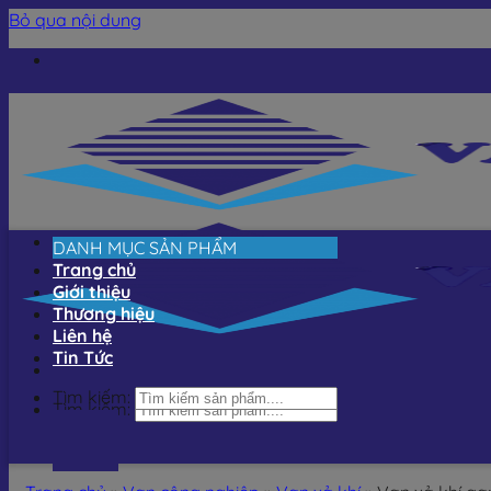
Bỏ qua nội dung
DANH MỤC SẢN PHẨM
Trang chủ
Giới thiệu
Thương hiệu
Liên hệ
Tin Tức
Tìm kiếm:
Tìm kiếm: