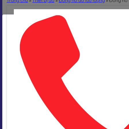
Trang chủ
»
Thiết bị đo
»
Đồng hồ đo lưu lượng
»
Đồng hồ 