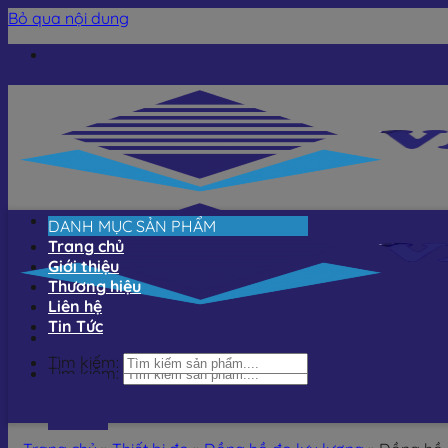
Bỏ qua nội dung
DANH MỤC SẢN PHẨM
Trang chủ
Giới thiệu
Thương hiệu
Liên hệ
Tin Tức
Tìm kiếm:
Tìm kiếm: