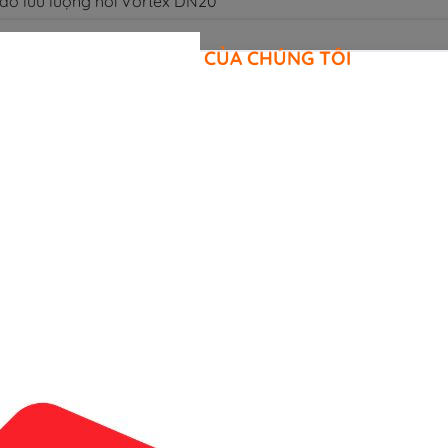
đo lưu lượng hơi Vortex DN20
CAM KẾT CỦA CHÚNG TÔI