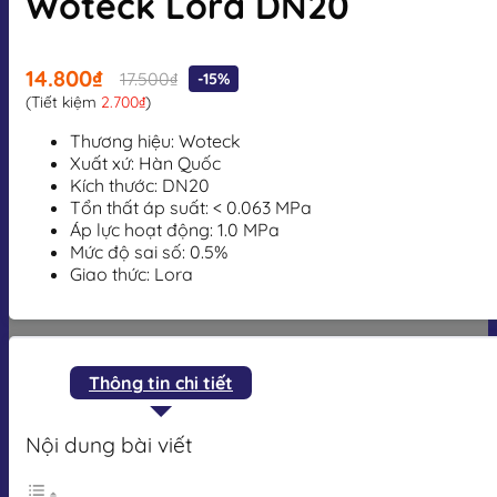
Woteck Lora DN20
14.800₫
17.500₫
-15%
(Tiết kiệm
2.700₫
)
Thương hiệu: Woteck
Xuất xứ: Hàn Quốc
Kích thước: DN20
Tổn thất áp suất: < 0.063 MPa
Áp lực hoạt động: 1.0 MPa
Mức độ sai số: 0.5%
Giao thức: Lora
Thông tin chi tiết
Nội dung bài viết