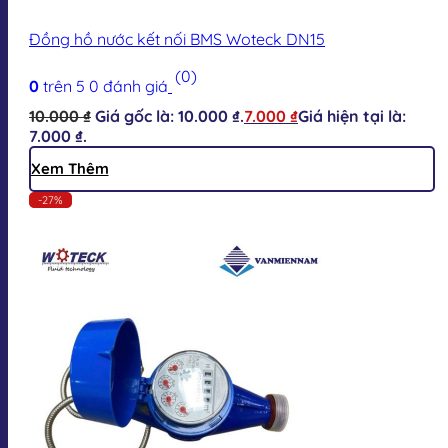
Đồng hồ nước kết nối BMS Woteck DN15
(0)
0
trên 5
0
đánh giá
10.000
₫
Giá gốc là: 10.000 ₫.
7.000
₫
Giá hiện tại là:
7.000 ₫.
Xem Thêm
-27%