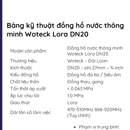
Bảng kỹ thuật đồng hồ nước thông
minh Woteck Lora DN20
Đồng hồ nước thông minh
Model sản phẩm
Woteck Lora DN20
Thương hiệu
Woteck – Đài Loan
Kích thước
DN20 – phi 27mm – ¾ inch
Kiểu đồng hồ
Đồng hồ đa tia / Siêu âm
Chất liệu thân
Đồng thau, gang
Tổn thất áp suất
< 0.063 MPa
Áp lực chịu tải
1.0 MPa
Giao thức
Lora
470-510MHz 868-920MHz
Dải tần số làm việc
(Tuỳ chỉnh)
Phạm vi trung bình: