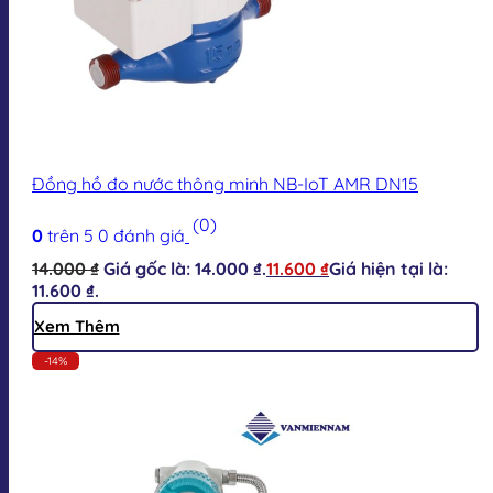
Đồng hồ đo nước thông minh NB-IoT AMR DN15
(0)
0
trên 5
0
đánh giá
14.000
₫
Giá gốc là: 14.000 ₫.
11.600
₫
Giá hiện tại là:
11.600 ₫.
Xem Thêm
-14%