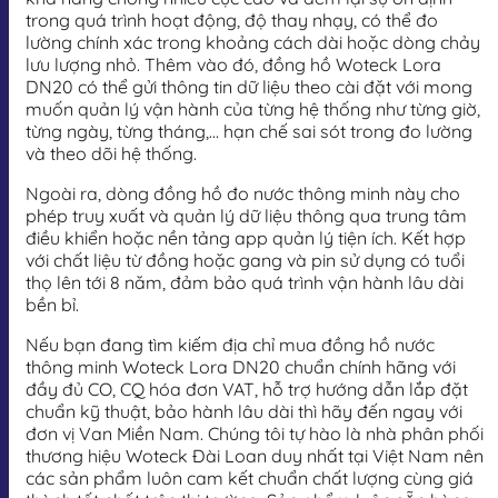
trong quá trình hoạt động, độ thay nhạy, có thể đo
lường chính xác trong khoảng cách dài hoặc dòng chảy
lưu lượng nhỏ. Thêm vào đó, đồng hồ Woteck Lora
DN20 có thể gửi thông tin dữ liệu theo cài đặt với mong
muốn quản lý vận hành của từng hệ thống như từng giờ,
từng ngày, từng tháng,… hạn chế sai sót trong đo lường
và theo dõi hệ thống.
Ngoài ra, dòng đồng hồ đo nước thông minh này cho
phép truy xuất và quản lý dữ liệu thông qua trung tâm
điều khiển hoặc nền tảng app quản lý tiện ích. Kết hợp
với chất liệu từ đồng hoặc gang và pin sử dụng có tuổi
thọ lên tới 8 năm, đảm bảo quá trình vận hành lâu dài
bền bỉ.
Nếu bạn đang tìm kiếm địa chỉ mua đồng hồ nước
thông minh Woteck Lora DN20 chuẩn chính hãng với
đầy đủ CO, CQ hóa đơn VAT, hỗ trợ hướng dẫn lắp đặt
chuẩn kỹ thuật, bảo hành lâu dài thì hãy đến ngay với
đơn vị Van Miền Nam. Chúng tôi tự hào là nhà phân phối
thương hiệu Woteck Đài Loan duy nhất tại Việt Nam nên
các sản phẩm luôn cam kết chuẩn chất lượng cùng giá