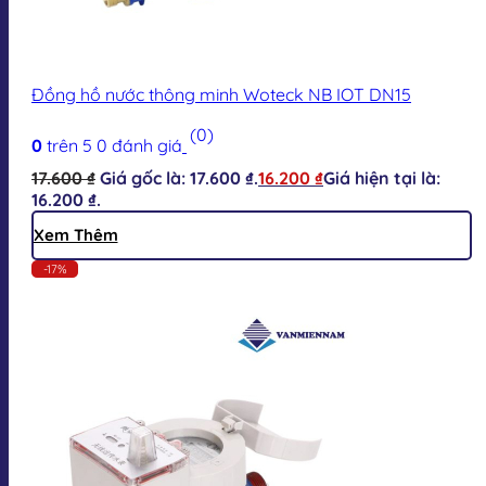
Đồng hồ nước thông minh Woteck NB IOT DN15
(0)
0
trên 5
0
đánh giá
17.600
₫
Giá gốc là: 17.600 ₫.
16.200
₫
Giá hiện tại là:
16.200 ₫.
Xem Thêm
-17%