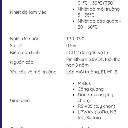
0,1℃ … 30℃ (T30)
Nhiệt độ môi trường:
Nhiệt độ làm việc
5 ~ 55℃
Nhiệt độ bảo quản: –
20 ~ 60℃
Nhiệt độ nước
T30, T90
Sai số
0.5%
Kiểu màn hình
LCD 2 dòng 16 ký tự
Pin lithium 3.6VDC tuổi thọ
Nguồn cấp
hơn 8 năm
Yêu cầu về môi trường
Lớp môi trường, E1, M1, B
M-Bus
Cổng quang
Đầu ra xung (tùy
Giao diện
chọn)
RS-485 (tùy chọn)
LPWAN (LoRa, NB-
IoT, Sigfox)