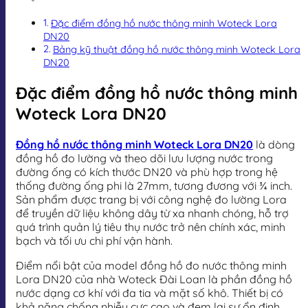
Đặc điểm đồng hồ nước thông minh Woteck Lora
DN20
Bảng kỹ thuật đồng hồ nước thông minh Woteck Lora
DN20
Đặc điểm đồng hồ nước thông minh
Woteck Lora DN20
Đồng hồ nước thông minh Woteck Lora DN20
là dòng
đồng hồ đo lường và theo dõi lưu lượng nước trong
đường ống có kích thước DN20 và phù hợp trong hệ
thống đường ống phi là 27mm, tương đương với ¾ inch.
Sản phẩm được trang bị với công nghệ đo lường Lora
để truyền dữ liệu không dây từ xa nhanh chóng, hỗ trợ
quá trình quản lý tiêu thụ nước trở nên chính xác, minh
bạch và tối ưu chi phí vận hành.
Điểm nổi bật của model đồng hồ đo nước thông minh
Lora DN20 của nhà Woteck Đài Loan là phần đồng hồ
nước dạng cơ khí với đa tia và mặt số khô. Thiết bị có
khả năng chống nhiễu cực cao và đem lại sự ổn định