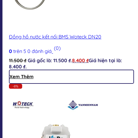
Đồng hồ nước kết nối BMS Woteck DN20
(0)
0
trên 5
0
đánh giá
11.500
₫
Giá gốc là: 11.500 ₫.
8.400
₫
Giá hiện tại là:
8.400 ₫.
Xem Thêm
-8%