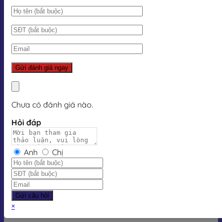
Chưa có đánh giá nào.
Hỏi đáp
Anh
Chị
Gửi câu hỏi
×