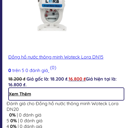
Đồng hồ nước thông minh Woteck Lora DN15
(0)
0
trên 5
0
đánh giá
18.200
₫
Giá gốc là: 18.200 ₫.
16.800
₫
Giá hiện tại là:
16.800 ₫.
Xem Thêm
Đánh giá cho Đồng hồ nước thông minh Woteck Lora
DN20
0%
| 0 đánh giá
5
0%
| 0 đánh giá
4
0%
| 0 đánh giá