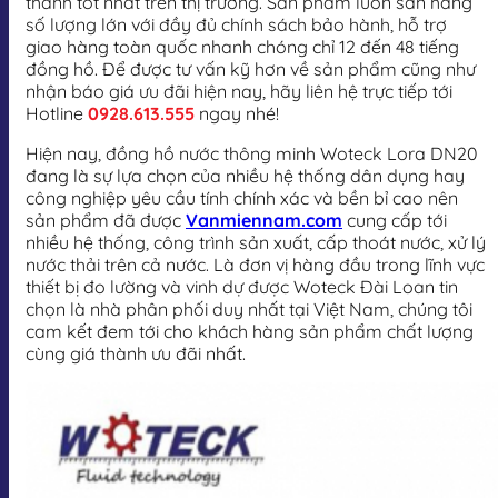
thành tốt nhất trên thị trường. Sản phẩm luôn sẵn hàng
số lượng lớn với đầy đủ chính sách bảo hành, hỗ trợ
giao hàng toàn quốc nhanh chóng chỉ 12 đến 48 tiếng
đồng hồ. Để được tư vấn kỹ hơn về sản phẩm cũng như
nhận báo giá ưu đãi hiện nay, hãy liên hệ trực tiếp tới
Hotline
0928.613.555
ngay nhé!
Hiện nay, đồng hồ nước thông minh Woteck Lora DN20
đang là sự lựa chọn của nhiều hệ thống dân dụng hay
công nghiệp yêu cầu tính chính xác và bền bỉ cao nên
sản phẩm đã được
Vanmiennam.com
cung cấp tới
nhiều hệ thống, công trình sản xuất, cấp thoát nước, xử lý
nước thải trên cả nước. Là đơn vị hàng đầu trong lĩnh vực
thiết bị đo lường và vinh dự được Woteck Đài Loan tin
chọn là nhà phân phối duy nhất tại Việt Nam, chúng tôi
cam kết đem tới cho khách hàng sản phẩm chất lượng
cùng giá thành ưu đãi nhất.