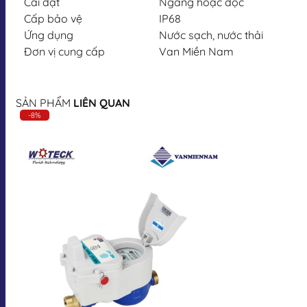
Cài đặt
Ngang hoặc dọc
Cấp bảo vệ
IP68
Ứng dụng
Nước sạch, nước thải
Đơn vị cung cấp
Van Miền Nam
SẢN PHẨM
LIÊN QUAN
-8%