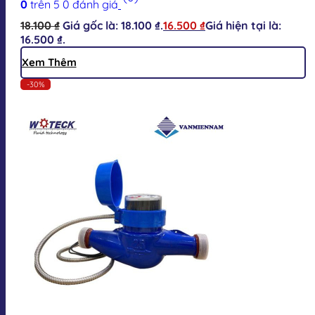
0
trên 5
0
đánh giá
18.100
₫
Giá gốc là: 18.100 ₫.
16.500
₫
Giá hiện tại là:
16.500 ₫.
Xem Thêm
-30%