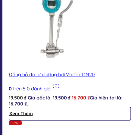
Đồng hồ đo lưu lượng hơi Vortex DN20
(0)
0
trên 5
0
đánh giá
19.500
₫
Giá gốc là: 19.500 ₫.
16.700
₫
Giá hiện tại là:
16.700 ₫.
Xem Thêm
-6%