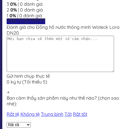
3
0%
| 0 đánh giá
2
0%
| 0 đánh giá
1
0%
| 0 đánh giá
Gửi đánh giá ngay
Đánh giá cho Đồng hồ nước thông minh Woteck Lora
DN20
Gửi hình chụp thực tế
0 ký tự (Tối thiểu 5)
+
Bạn cảm thấy sản phẩm này như thế nào? (chọn sao
nhé):
Rất tệ
Không tệ
Trung bình
Tốt
Rất tốt