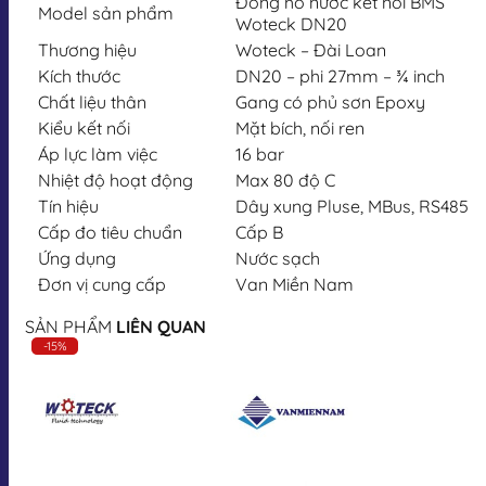
Đồng hồ nước kết nối BMS
Model sản phẩm
Woteck DN20
Thương hiệu
Woteck – Đài Loan
Kích thước
DN20 – phi 27mm – ¾ inch
Chất liệu thân
Gang có phủ sơn Epoxy
Kiểu kết nối
Mặt bích, nối ren
Áp lực làm việc
16 bar
Nhiệt độ hoạt động
Max 80 độ C
Tín hiệu
Dây xung Pluse, MBus, RS485
Cấp đo tiêu chuẩn
Cấp B
Ứng dụng
Nước sạch
Đơn vị cung cấp
Van Miền Nam
SẢN PHẨM
LIÊN QUAN
-15%