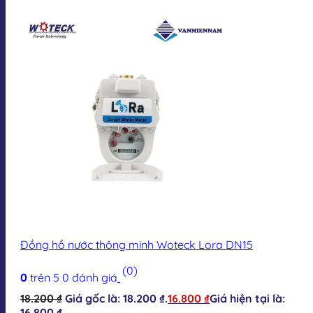
Đồng hồ nước thông minh Woteck Lora DN15
(0)
0
trên 5
0
đánh giá
18.200
₫
Giá gốc là: 18.200 ₫.
16.800
₫
Giá hiện tại là:
16.800 ₫.