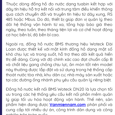
Thuộc dòng đồng hồ đo nước dạng tuabin kết hợp với
dây tín hiệu hỗ trợ kết nối với trung tâm điều khiển thông
qua cách chuyển đổi và truyền tín hiệu từ dây xung, RS
485 hoặc Mbus. Do đó, thiết bị giúp đơn vị quản lý theo
dõi hệ thống vận hành từ xa, tổng hợp báo giá theo
ngày, theo tuần, theo tháng tiện lợi và cơ chế hoạt động
cơ học bền bỉ, độ bền bỉ cao.
Ngoài ra, đồng hồ nước BMS thương hiệu Woteck Đài
Loan được thiết kế với mặt kính đồng hồ dạng mặt số
khô chịu lực và trong suốt, hỗ trợ theo dõi kết quả hiển
thị dễ dàng. Cùng với độ chính xác cao đạt chuẩn cấp B
và chất liệu gang chống chịu lực, ăn mòn tốt nên model
này thường được lắp đặt và sử dụng trong hệ thống cấp
thoát nước tòa nhà, khu dân cư, nhà máy sản xuất hoặc
tại các đường ống nhánh phụ yêu cầu quản lý riêng biệt.
Đồng hồ nước kết nối BMS Woteck DN20 là lựa chọn tối
ưu trong các hệ thống yêu cầu kết nối phần mềm quản
lý giúp tối ưu hóa hoạt động vận hành. Thế nên, sản
phẩm hiện đang được
Vanmiennam.com
phân phối và
cung cấp tới nhiều dự án, công trình dân dụng và công
nghiệp trên toàn quốc.