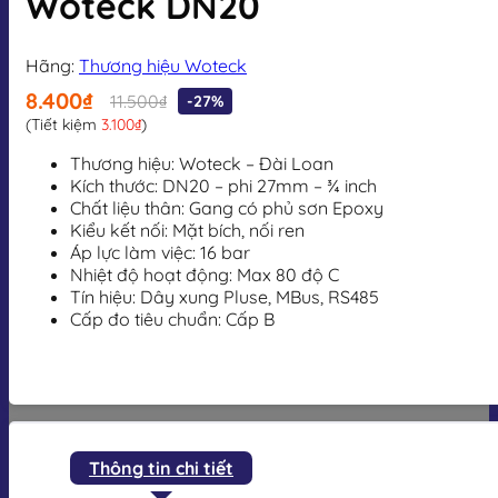
Woteck DN20
Hãng:
Thương hiệu Woteck
8.400₫
11.500₫
-27%
(Tiết kiệm
3.100₫
)
Thương hiệu: Woteck – Đài Loan
Kích thước: DN20 – phi 27mm – ¾ inch
Chất liệu thân: Gang có phủ sơn Epoxy
Kiểu kết nối: Mặt bích, nối ren
Áp lực làm việc: 16 bar
Nhiệt độ hoạt động: Max 80 độ C
Tín hiệu: Dây xung Pluse, MBus, RS485
Cấp đo tiêu chuẩn: Cấp B
Thông tin chi tiết