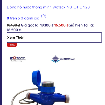
Đồng hồ nước thông minh Woteck NB IOT DN20
(0)
0
trên 5
0
đánh giá
18.100
₫
Giá gốc là: 18.100 ₫.
16.500
₫
Giá hiện tại là:
16.500 ₫.
Xem Thêm
-30%