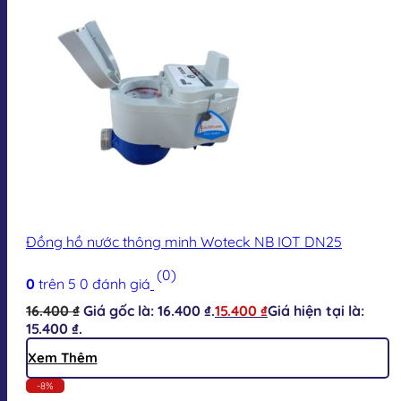
Đồng hồ nước thông minh Woteck NB IOT DN25
(0)
0
trên 5
0
đánh giá
16.400
₫
Giá gốc là: 16.400 ₫.
15.400
₫
Giá hiện tại là:
15.400 ₫.
Xem Thêm
-8%