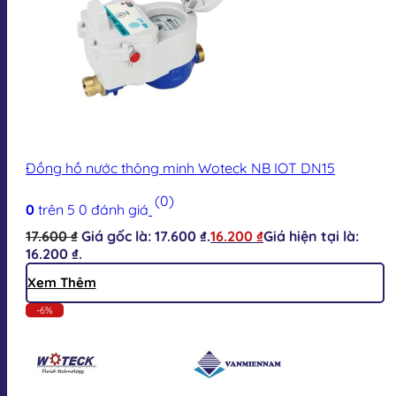
Đồng hồ nước thông minh Woteck NB IOT DN15
(0)
0
trên 5
0
đánh giá
17.600
₫
Giá gốc là: 17.600 ₫.
16.200
₫
Giá hiện tại là:
16.200 ₫.
Xem Thêm
-6%