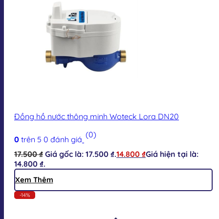
Đồng hồ nước thông minh Woteck Lora DN20
(0)
0
trên 5
0
đánh giá
17.500
₫
Giá gốc là: 17.500 ₫.
14.800
₫
Giá hiện tại là:
14.800 ₫.
Xem Thêm
-14%