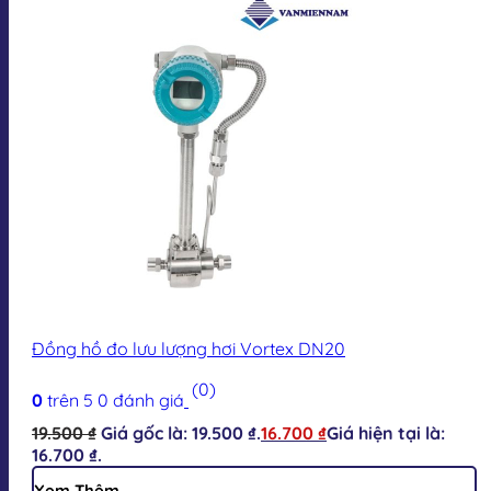
Đồng hồ đo lưu lượng hơi Vortex DN20
(0)
0
trên 5
0
đánh giá
19.500
₫
Giá gốc là: 19.500 ₫.
16.700
₫
Giá hiện tại là:
16.700 ₫.
Xem Thêm