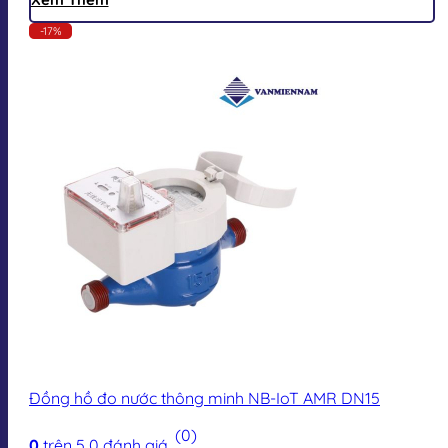
-17%
Đồng hồ đo nước thông minh NB-IoT AMR DN15
(0)
0
trên 5
0
đánh giá