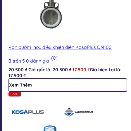
Van bướm inox điều khiển điện KosaPlus DN100
(0)
0
trên 5
0
đánh giá
20.500
₫
Giá gốc là: 20.500 ₫.
17.500
₫
Giá hiện tại là:
17.500 ₫.
Xem Thêm
-5%