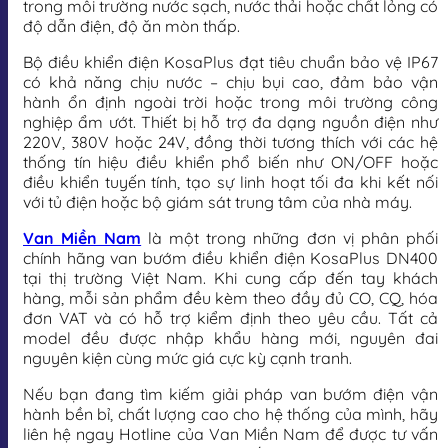
trong môi trường nước sạch, nước thải hoặc chất lỏng có
độ dẫn điện, độ ăn mòn thấp.
Bộ điều khiển điện KosaPlus đạt tiêu chuẩn bảo vệ IP67
có khả năng chịu nước – chịu bụi cao, đảm bảo vận
hành ổn định ngoài trời hoặc trong môi trường công
nghiệp ẩm ướt. Thiết bị hỗ trợ đa dạng nguồn điện như
220V, 380V hoặc 24V, đồng thời tương thích với các hệ
thống tín hiệu điều khiển phổ biến như ON/OFF hoặc
điều khiển tuyến tính, tạo sự linh hoạt tối đa khi kết nối
với tủ điện hoặc bộ giám sát trung tâm của nhà máy.
Van Miền Nam
là một trong những đơn vị phân phối
chính hãng van bướm điều khiển điện KosaPlus DN400
tại thị trường Việt Nam. Khi cung cấp đến tay khách
hàng, mỗi sản phẩm đều kèm theo đầy đủ CO, CQ, hóa
đơn VAT và có hỗ trợ kiểm định theo yêu cầu. Tất cả
model đều được nhập khẩu hàng mới, nguyên đai
nguyên kiện cùng mức giá cực kỳ cạnh tranh.
Nếu bạn đang tìm kiếm giải pháp van bướm điện vận
hành bền bỉ, chất lượng cao cho hệ thống của mình, hãy
liên hệ ngay Hotline của Van Miền Nam để được tư vấn