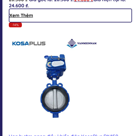
24.600 ₫.
Xem Thêm
-14%