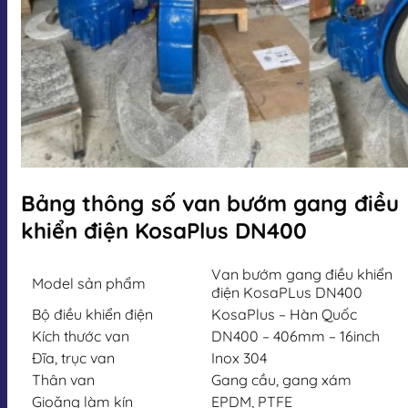
Bảng thông số van bướm gang điều
khiển điện KosaPlus DN400
Van bướm gang điều khiển
Model sản phẩm
điện KosaPLus DN400
Bộ điều khiển điện
KosaPlus – Hàn Quốc
Kích thước van
DN400 – 406mm – 16inch
Đĩa, trục van
Inox 304
Thân van
Gang cầu, gang xám
Gioăng làm kín
EPDM, PTFE