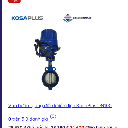
-13%
Van bướm gang điều khiển điện KosaPlus DN100
(0)
0
trên 5
0
đánh giá
28.380
₫
Giá gốc là: 28.380 ₫.
24.600
₫
Giá hiện tại là: