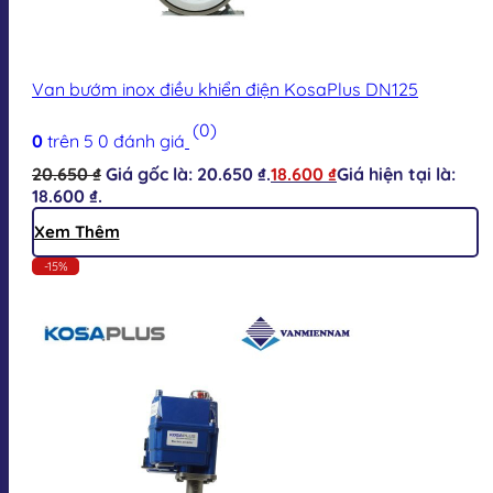
Van bướm inox điều khiển điện KosaPlus DN125
(0)
0
trên 5
0
đánh giá
20.650
₫
Giá gốc là: 20.650 ₫.
18.600
₫
Giá hiện tại là:
18.600 ₫.
Xem Thêm
-15%