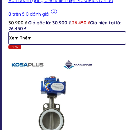
Van bướm gang điều khiển điện KosaPlus DN150
(0)
0
trên 5
0
đánh giá
30.900
₫
Giá gốc là: 30.900 ₫.
26.450
₫
Giá hiện tại là:
26.450 ₫.
Xem Thêm
-10%