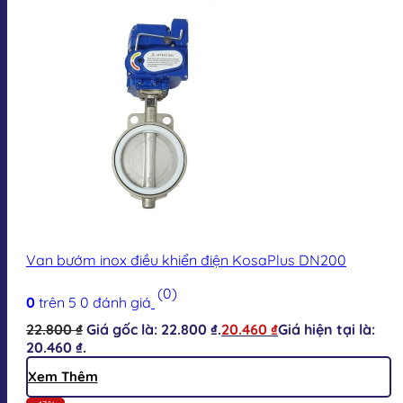
Van bướm inox điều khiển điện KosaPlus DN200
(0)
0
trên 5
0
đánh giá
22.800
₫
Giá gốc là: 22.800 ₫.
20.460
₫
Giá hiện tại là:
20.460 ₫.
Xem Thêm