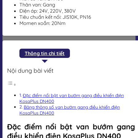
Thân van: Gang
Điện áp: 24V, 220V, 380V
Tiêu chuẩn kết nối: JIS10K, PN16
Momen xoắn: 20Nm
Thông tin chi tiết
Nội dung bài viết
Đặc điểm nổi bật van bướm gang điều khiển điện
KosaPlus DN400
Bảng thông số van bướm gang điều khiển điện
KosaPlus DN400
Đặc điểm nổi bật van bướm gang
điều khiển điện KosaPlus DN400