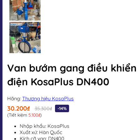
Van bướm gang điều khiển
điện KosaPlus DN400
Hãng:
Thương hiệu KosaPlus
30.200₫
35.300₫
-14%
(Tiết kiệm
5.100₫
)
Nhập khẩu: KosaPlus
Xuất xứ: Hàn Quốc
Kích cỡ van: DN400