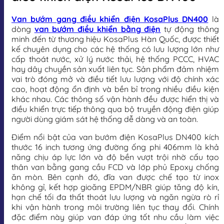
Van bướm gang điều khiển điện KosaPlus DN400
là
dòng
van bướm điều khiển bằng điện
tự động thông
minh đến từ thương hiệu KosaPlus Hàn Quốc, được thiết
kế chuyên dụng cho các hệ thống có lưu lượng lớn như
cấp thoát nước, xử lý nước thải, hệ thống PCCC, HVAC
hay dây chuyền sản xuất liên tục. Sản phẩm đảm nhiệm
vai trò đóng mở và điều tiết lưu lượng với độ chính xác
cao, hoạt động ổn định và bền bỉ trong nhiều điều kiện
khác nhau. Các thông số vận hành đều được hiển thị và
điều khiển trực tiếp thông qua bộ truyền động điện giúp
người dùng giám sát hệ thống dễ dàng và an toàn.
Điểm nổi bật của van bướm điện KosaPlus DN400 kích
thước 16 inch tương ứng đường ống phi 406mm là khả
năng chịu áp lực lớn và độ bền vượt trội nhờ cấu tạo
thân van bằng gang cầu FCD và lớp phủ Epoxy chống
ăn mòn. Bên cạnh đó, đĩa van được chế tạo từ inox
không gỉ, kết hợp gioăng EPDM/NBR giúp tăng độ kín,
hạn chế tối đa thất thoát lưu lượng và ngăn ngừa rò rỉ
khi vận hành trong môi trường liên tục thay đổi. Chính
đặc điểm này giúp van đáp ứng tốt nhu cầu làm việc