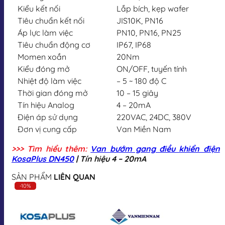
Kiểu kết nối
Lắp bích, kẹp wafer
Tiêu chuẩn kết nối
JIS10K, PN16
Áp lực làm việc
PN10, PN16, PN25
Tiêu chuẩn động cơ
IP67, IP68
Momen xoắn
20Nm
Kiểu đóng mở
ON/OFF, tuyến tính
Nhiệt độ làm việc
– 5 ~ 180 độ C
Thời gian đóng mở
10 – 15 giây
Tín hiệu Analog
4 – 20mA
Điện áp sử dụng
220VAC, 24DC, 380V
Đơn vị cung cấp
Van Miền Nam
>>> Tìm hiểu thêm:
Van bướm gang điều khiển điện
KosaPlus DN450
| Tín hiệu 4 – 20mA
SẢN PHẨM
LIÊN QUAN
-10%