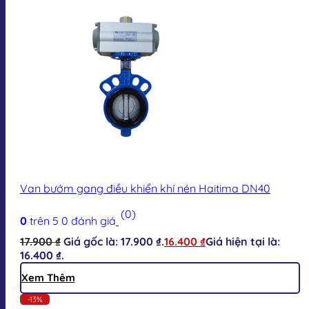
Van bướm gang điều khiển khí nén Haitima DN40
(0)
0
trên 5
0
đánh giá
17.900
₫
Giá gốc là: 17.900 ₫.
16.400
₫
Giá hiện tại là:
16.400 ₫.
Xem Thêm
-13%