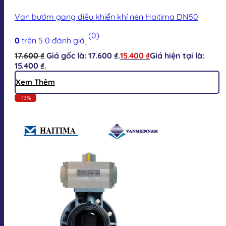
Van bướm gang điều khiển khí nén Haitima DN50
(0)
0
trên 5
0
đánh giá
17.600
₫
Giá gốc là: 17.600 ₫.
15.400
₫
Giá hiện tại là:
15.400 ₫.
Xem Thêm
-13%