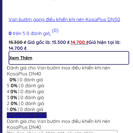
Van bướm gang điều khiển khí nén KosaPlus DN50
(0)
0
trên 5
0
đánh giá
15.300
₫
Giá gốc là: 15.300 ₫.
14.700
₫
Giá hiện tại là:
14.700 ₫.
Xem Thêm
Đánh giá cho Van bướm inox điều khiển khí nén
KosaPlus DN40
0%
| 0 đánh giá
5
0%
| 0 đánh giá
4
0%
| 0 đánh giá
3
0%
| 0 đánh giá
2
0%
| 0 đánh giá
1
0%
| 0 đánh giá
Gửi đánh giá ngay
Đánh giá cho Van bướm inox điều khiển khí nén
KosaPlus DN40