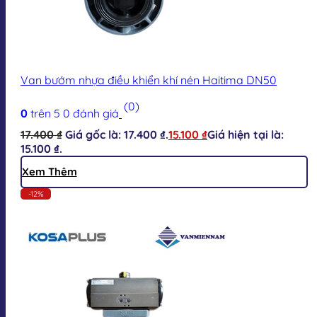
Van bướm nhựa điều khiển khí nén Haitima DN50
(0)
0
trên 5
0
đánh giá
17.400
₫
Giá gốc là: 17.400 ₫.
15.100
₫
Giá hiện tại là:
15.100 ₫.
Xem Thêm
-12%