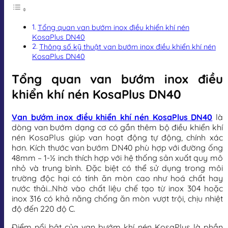
Tổng quan van bướm inox điều khiển khí nén
KosaPlus DN40
Thông số kỹ thuật van bướm inox điều khiển khí nén
KosaPlus DN40
Tổng quan van bướm inox điều
khiển khí nén KosaPlus DN40
Van bướm inox điều khiển khí nén KosaPlus DN40
là
dòng van bướm dạng cơ có gắn thêm bộ điều khiển khí
nén KosaPlus giúp van hoạt động tự động, chính xác
hơn. Kích thước van bướm DN40 phù hợp với đường ống
48mm – 1-½ inch thích hợp với hệ thống sản xuất quy mô
nhỏ và trung bình. Đặc biệt có thể sử dụng trong môi
trường độc hại có tính ăn mòn cao như hoá chất hay
nước thải…Nhờ vào chất liệu chế tạo từ inox 304 hoặc
inox 316 có khả năng chống ăn mòn vượt trội, chịu nhiệt
độ đến 220 độ C.
Điểm nổi bật của van bướm khí nén KosaPlus là phần