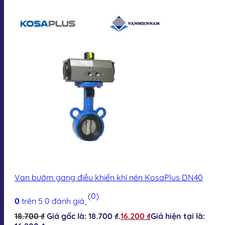
Van bướm gang điều khiển khí nén KosaPlus DN40
(0)
0
trên 5
0
đánh giá
18.700
₫
Giá gốc là: 18.700 ₫.
16.200
₫
Giá hiện tại là: