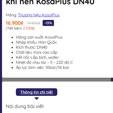
khí nén KosaPlus DN40
Hãng:
Thương hiệu KosaPlus
16.900₫
19.400₫
-13%
(Tiết kiệm
2.500₫
)
Hãng sản xuất: KosaPlus
Nhập khẩu: Hàn Quốc
Kích thước: DN40
Chất liệu: Inox cao cấp
Kết nối:
Lắp bích, wafer
Nhiệt độ chịu tải:
– 5 ~ 220 độ C
Áp lực làm việc: 10bar/16 bar
Thông tin chi tiết
Nội dung bài viết