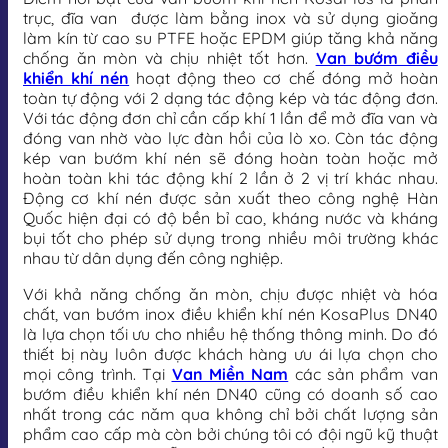
trục, đĩa van được làm bằng inox và sử dụng gioăng
làm kín từ cao su PTFE hoặc EPDM giúp tăng khả năng
chống ăn mòn và chịu nhiệt tốt hơn.
Van bướm điều
khiển khí nén
hoạt động theo cơ chế đóng mở hoàn
toàn tự động với 2 dạng tác động kép và tác động đơn.
Với tác động đơn chỉ cần cấp khí 1 lần để mở đĩa van và
đóng van nhờ vào lực đàn hồi của lò xo. Còn tác động
kép van bướm khí nén sẽ đóng hoàn toàn hoặc mở
hoàn toàn khi tác động khí 2 lần ở 2 vị trí khác nhau.
Động cơ khí nén được sản xuất theo công nghệ Hàn
Quốc hiện đại có độ bền bỉ cao, kháng nước và kháng
bụi tốt cho phép sử dụng trong nhiều môi trường khác
nhau từ dân dụng đến công nghiệp.
Với khả năng chống ăn mòn, chịu được nhiệt và hóa
chất, van bướm inox điều khiển khí nén KosaPlus DN40
là lựa chọn tối ưu cho nhiều hệ thống thông minh. Do đó
thiết bị này luôn được khách hàng ưu ái lựa chọn cho
mọi công trình. Tại
Van Miền Nam
các sản phẩm van
bướm điều khiển khí nén DN40 cũng có doanh số cao
nhất trong các năm qua không chỉ bởi chất lượng sản
phẩm cao cấp mà còn bởi chúng tôi có đội ngũ kỹ thuật