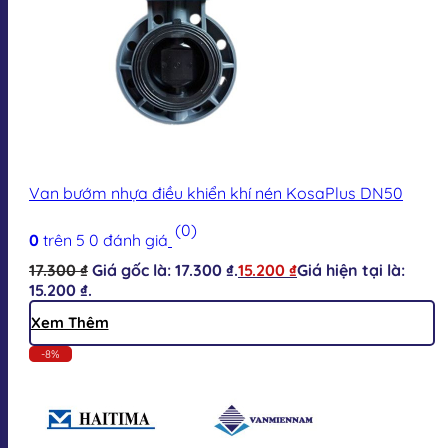
Van bướm nhựa điều khiển khí nén KosaPlus DN50
(0)
0
trên 5
0
đánh giá
17.300
₫
Giá gốc là: 17.300 ₫.
15.200
₫
Giá hiện tại là:
15.200 ₫.
Xem Thêm
-8%