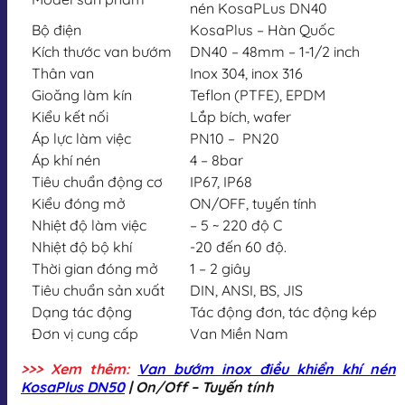
nén KosaPLus DN40
Bộ điện
KosaPlus – Hàn Quốc
Kích thước van bướm
DN40 – 48mm – 1-1/2 inch
Thân van
Inox 304, inox 316
Gioăng làm kín
Teflon (PTFE), EPDM
Kiểu kết nối
Lắp bích, wafer
Áp lực làm việc
PN10 – PN20
Áp khí nén
4 – 8bar
Tiêu chuẩn động cơ
IP67, IP68
Kiểu đóng mở
ON/OFF, tuyến tính
Nhiệt độ làm việc
– 5 ~ 220 độ C
Nhiệt độ bộ khí
-20 đến 60 độ.
Thời gian đóng mở
1 – 2 giây
Tiêu chuẩn sản xuất
DIN, ANSI, BS, JIS
Dạng tác động
Tác động đơn, tác động kép
Đơn vị cung cấp
Van Miền Nam
>>> Xem thêm:
Van bướm inox điều khiển khí nén
KosaPlus DN50
| On/Off – Tuyến tính