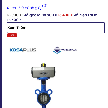
(0)
0
trên 5
0
đánh giá
18.900
₫
Giá gốc là: 18.900 ₫.
16.400
₫
Giá hiện tại là:
16.400 ₫.
Xem Thêm
-4%