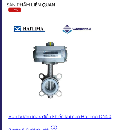
SẢN PHẨM
LIÊN QUAN
-13%
Van bướm inox điều khiển khí nén Haitima DN50
(0)
0
trên 5
0
đánh giá